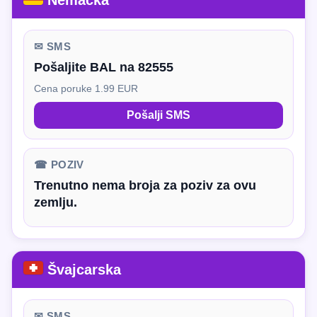
Nemačka
✉ SMS
Pošaljite BAL na 82555
Cena poruke 1.99 EUR
Pošalji SMS
☎ POZIV
Trenutno nema broja za poziv za ovu
zemlju.
Švajcarska
✉ SMS