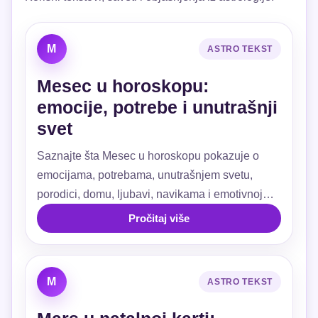
M
ASTRO TEKST
Mesec u horoskopu:
emocije, potrebe i unutrašnji
svet
Saznajte šta Mesec u horoskopu pokazuje o
emocijama, potrebama, unutrašnjem svetu,
porodici, domu, ljubavi, navikama i emotivnoj
sigurnosti.
Pročitaj više
M
ASTRO TEKST