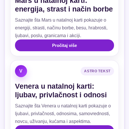
Mars u natalnoj karti:
energija, strast i način borbe
Saznajte šta Mars u natalnoj karti pokazuje o
energiji, strasti, načinu borbe, besu, hrabrosti,
ljubavi, poslu, granicama i akciji.
Pročitaj više
V
ASTRO TEKST
Venera u natalnoj karti:
ljubav, privlačnost i odnosi
Saznajte šta Venera u natalnoj karti pokazuje o
ljubavi, privlačnosti, odnosima, samovrednosti,
novcu, uživanju, kućama i aspektima.