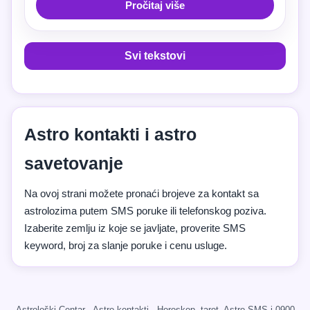
Pročitaj više
Svi tekstovi
Astro kontakti i astro
savetovanje
Na ovoj strani možete pronaći brojeve za kontakt sa
astrolozima putem SMS poruke ili telefonskog poziva.
Izaberite zemlju iz koje se javljate, proverite SMS
keyword, broj za slanje poruke i cenu usluge.
Astrološki Centar · Astro kontakti · Horoskop, tarot, Astro SMS i 0900