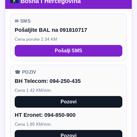
Bosna i Hercegovina
✉ SMS
Pošaljite BAL na 091810717
Cena poruke 2.34 KM
Pošalji SMS
☎ POZIV
BH Telecom:
094-250-435
Cena 1.42 KM/min.
Pozovi
HT Eronet:
094-850-900
Cena 1.85 KM/min.
Pozovi