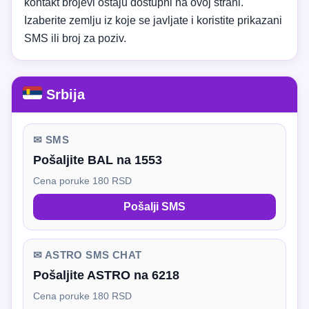
kontakt brojevi ostaju dostupni na ovoj strani.
Izaberite zemlju iz koje se javljate i koristite prikazani
SMS ili broj za poziv.
Srbija
✉ SMS
Pošaljite BAL na 1553
Cena poruke 180 RSD
Pošalji SMS
✉ ASTRO SMS CHAT
Pošaljite ASTRO na 6218
Cena poruke 180 RSD