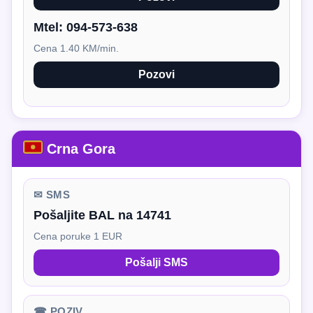
Mtel:
094-573-638
Cena 1.40 KM/min.
Pozovi
Crna Gora
✉ SMS
Pošaljite BAL na 14741
Cena poruke 1 EUR
Pošalji SMS
☎ POZIV