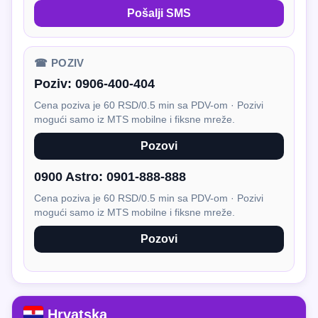
Pošalji SMS
☎ POZIV
Poziv:
0906-400-404
Cena poziva je 60 RSD/0.5 min sa PDV-om · Pozivi
mogući samo iz MTS mobilne i fiksne mreže.
Pozovi
0900 Astro:
0901-888-888
Cena poziva je 60 RSD/0.5 min sa PDV-om · Pozivi
mogući samo iz MTS mobilne i fiksne mreže.
Pozovi
Hrvatska