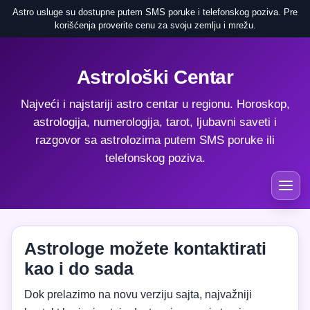
Astro usluge su dostupne putem SMS poruke i telefonskog poziva. Pre
korišćenja proverite cenu za svoju zemlju i mrežu.
Astrološki Centar
Najveći i najstariji astro centar u regionu. Horoskop,
astrologija, numerologija, tarot, ljubavni saveti i
razgovor sa astrolozima putem SMS poruke ili
telefonskog poziva.
Astrologe možete kontaktirati
kao i do sada
Dok prelazimo na novu verziju sajta, najvažniji