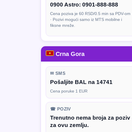
0900 Astro:
0901-888-888
Cena poziva je 60 RSD/0.5 min sa PDV-om
· Pozivi mogući samo iz MTS mobilne i
fiksne mreže.
Crna Gora
✉ SMS
Pošaljite BAL na 14741
Cena poruke 1 EUR
☎ POZIV
Trenutno nema broja za poziv
za ovu zemlju.