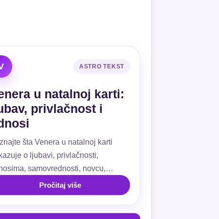
V
ASTRO TEKST
enera u natalnoj karti:
jubav, privlačnost i
dnosi
znajte šta Venera u natalnoj karti
azuje o ljubavi, privlačnosti,
nosima, samovrednosti, novcu,
ivanju, kućama i aspektima.
Pročitaj više