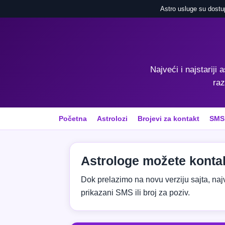
Astro usluge su dostu
Najveći i najstariji 
raz
Početna
Astrolozi
Brojevi za kontakt
SMS
Astrologe možete kontak
Dok prelazimo na novu verziju sajta, najvaž
prikazani SMS ili broj za poziv.