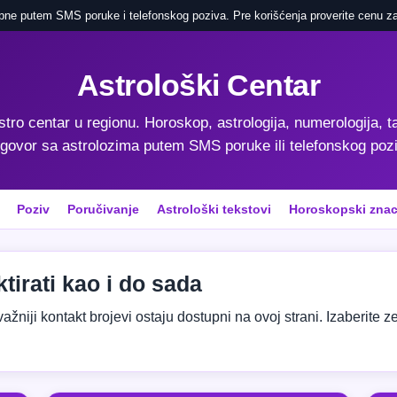
pne putem SMS poruke i telefonskog poziva. Pre korišćenja proverite cenu za
Astrološki Centar
astro centar u regionu. Horoskop, astrologija, numerologija, ta
govor sa astrolozima putem SMS poruke ili telefonskog poz
Poziv
Poručivanje
Astrološki tekstovi
Horoskopski znac
tirati kao i do sada
niji kontakt brojevi ostaju dostupni na ovoj strani. Izaberite zeml