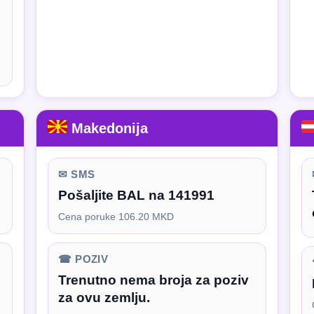
Makedonija
✉ SMS
Pošaljite BAL na 141991
Cena poruke 106.20 MKD
☎ POZIV
Trenutno nema broja za poziv
za ovu zemlju.