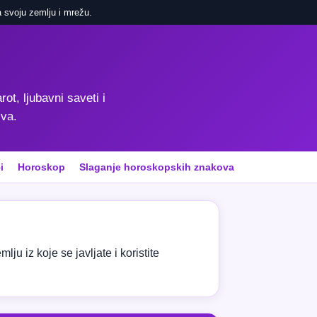
 svoju zemlju i mrežu.
rot, ljubavni saveti i
iva.
i
Horoskop
Slaganje horoskopskih znakova
ju iz koje se javljate i koristite