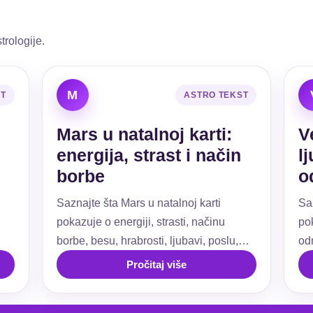
trologije.
M
ST
ASTRO TEKST
Mars u natalnoj karti:
V
energija, strast i način
l
borbe
o
Saznajte šta Mars u natalnoj karti
Sa
pokazuje o energiji, strasti, načinu
pok
borbe, besu, hrabrosti, ljubavi, poslu,
od
ti.
granicama i akciji.
už
Pročitaj više