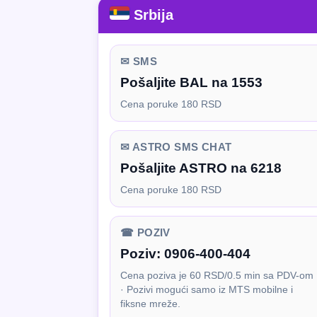
Srbija
✉ SMS
Pošaljite BAL na 1553
Cena poruke 180 RSD
✉ ASTRO SMS CHAT
Pošaljite ASTRO na 6218
Cena poruke 180 RSD
☎ POZIV
Poziv:
0906-400-404
Cena poziva je 60 RSD/0.5 min sa PDV-om
· Pozivi mogući samo iz MTS mobilne i
fiksne mreže.