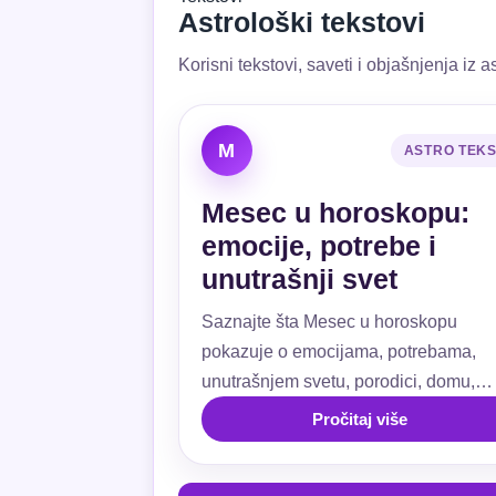
Astrološki tekstovi
Korisni tekstovi, saveti i objašnjenja iz as
M
ASTRO TEK
Mesec u horoskopu:
emocije, potrebe i
unutrašnji svet
Saznajte šta Mesec u horoskopu
pokazuje o emocijama, potrebama,
unutrašnjem svetu, porodici, domu,
ljubavi, navikama i emotivnoj sigurnos
Pročitaj više