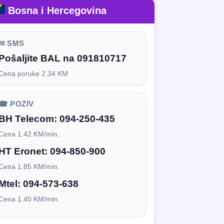
Bosna i Hercegovina
✉ SMS
Pošaljite BAL na 091810717
Cena poruke 2.34 KM
☎ POZIV
BH Telecom:
094-250-435
Cena 1.42 KM/min.
HT Eronet:
094-850-900
Cena 1.85 KM/min.
Mtel:
094-573-638
Cena 1.40 KM/min.