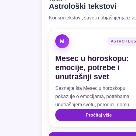
Astrološki tekstovi
Korisni tekstovi, saveti i objašnjenja iz as
M
ASTRO TEK
Mesec u horoskopu:
emocije, potrebe i
unutrašnji svet
Saznajte šta Mesec u horoskopu
pokazuje o emocijama, potrebama,
unutrašnjem svetu, porodici, domu,
ljubavi, navikama i emotivnoj sigurnos
Pročitaj više