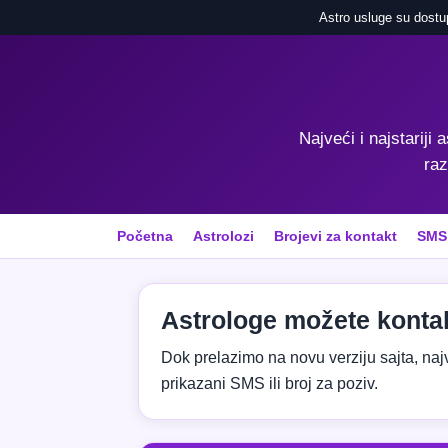
Astro usluge su dostu
Najveći i najstariji 
raz
Početna
Astrolozi
Brojevi za kontakt
SMS
Astrologe možete kontak
Dok prelazimo na novu verziju sajta, najvaž
prikazani SMS ili broj za poziv.