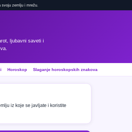
 svoju zemlju i mrežu.
rot, ljubavni saveti i
iva.
i
Horoskop
Slaganje horoskopskih znakova
ju iz koje se javljate i koristite