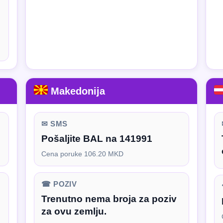
Makedonija
✉ SMS
Pošaljite BAL na 141991
Cena poruke 106.20 MKD
☎ POZIV
Trenutno nema broja za poziv
za ovu zemlju.