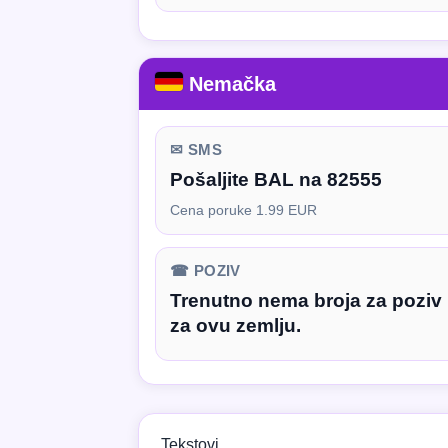
Nemačka
✉ SMS
Pošaljite BAL na 82555
Cena poruke 1.99 EUR
☎ POZIV
Trenutno nema broja za poziv
za ovu zemlju.
Tekstovi