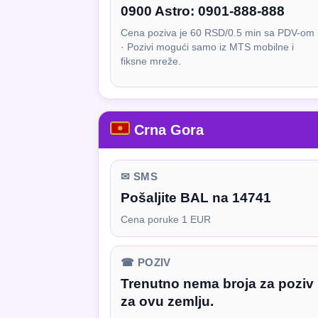
0900 Astro:
0901-888-888
Cena poziva je 60 RSD/0.5 min sa PDV-om
· Pozivi mogući samo iz MTS mobilne i
fiksne mreže.
Crna Gora
✉ SMS
Pošaljite BAL na 14741
Cena poruke 1 EUR
☎ POZIV
Trenutno nema broja za poziv
za ovu zemlju.