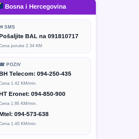
Bosna i Hercegovina
✉ SMS
Pošaljite BAL na 091810717
Cena poruke 2.34 KM
☎ POZIV
BH Telecom:
094-250-435
Cena 1.42 KM/min.
HT Eronet:
094-850-900
Cena 1.85 KM/min.
Mtel:
094-573-638
Cena 1.40 KM/min.