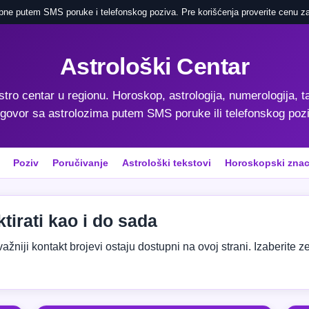
pne putem SMS poruke i telefonskog poziva. Pre korišćenja proverite cenu za
Astrološki Centar
astro centar u regionu. Horoskop, astrologija, numerologija, ta
govor sa astrolozima putem SMS poruke ili telefonskog poz
Poziv
Poručivanje
Astrološki tekstovi
Horoskopski znac
tirati kao i do sada
niji kontakt brojevi ostaju dostupni na ovoj strani. Izaberite zeml