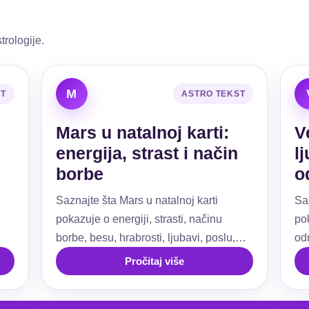
trologije.
M
ST
ASTRO TEKST
Mars u natalnoj karti:
V
energija, strast i način
l
borbe
o
Saznajte šta Mars u natalnoj karti
Sa
pokazuje o energiji, strasti, načinu
pok
borbe, besu, hrabrosti, ljubavi, poslu,
od
ti.
granicama i akciji.
už
Pročitaj više