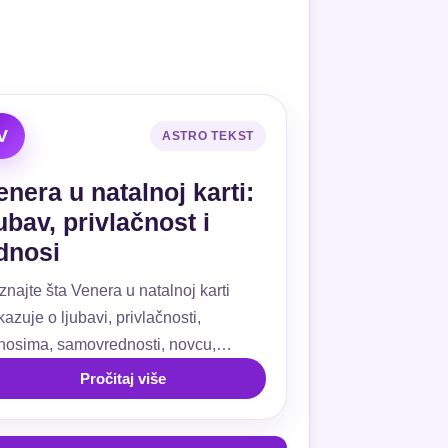
V
ASTRO TEKST
enera u natalnoj karti:
jubav, privlačnost i
dnosi
znajte šta Venera u natalnoj karti
azuje o ljubavi, privlačnosti,
nosima, samovrednosti, novcu,
ivanju, kućama i aspektima.
Pročitaj više