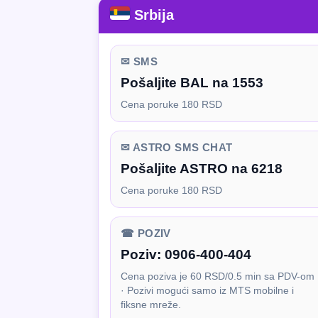
Srbija
✉ SMS
Pošaljite BAL na 1553
Cena poruke 180 RSD
✉ ASTRO SMS CHAT
Pošaljite ASTRO na 6218
Cena poruke 180 RSD
☎ POZIV
Poziv:
0906-400-404
Cena poziva je 60 RSD/0.5 min sa PDV-om
· Pozivi mogući samo iz MTS mobilne i
fiksne mreže.