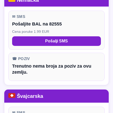
Nemačka
✉ SMS
Pošaljite BAL na 82555
Cena poruke 1.99 EUR
Pošalji SMS
☎ POZIV
Trenutno nema broja za poziv za ovu
zemlju.
Švajcarska
✉ SMS