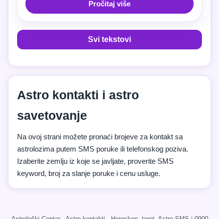
Pročitaj više
Svi tekstovi
Astro kontakti i astro
savetovanje
Na ovoj strani možete pronaći brojeve za kontakt sa
astrolozima putem SMS poruke ili telefonskog poziva.
Izaberite zemlju iz koje se javljate, proverite SMS
keyword, broj za slanje poruke i cenu usluge.
Astrološki Centar · Astro kontakti · Horoskop, tarot, Astro SMS i 0900