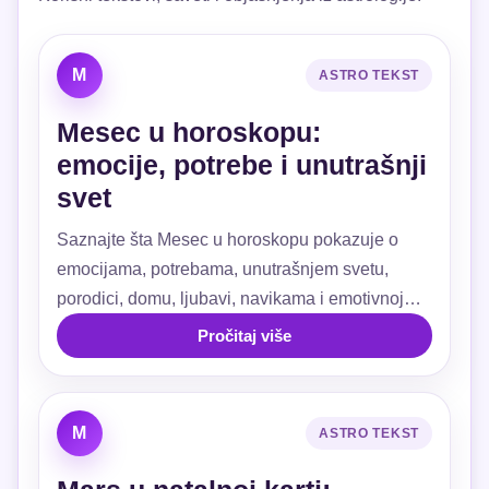
M
ASTRO TEKST
Mesec u horoskopu:
emocije, potrebe i unutrašnji
svet
Saznajte šta Mesec u horoskopu pokazuje o
emocijama, potrebama, unutrašnjem svetu,
porodici, domu, ljubavi, navikama i emotivnoj
sigurnosti.
Pročitaj više
M
ASTRO TEKST