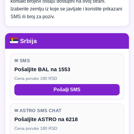
kontakt brojevi ostaju dostupni na ovoj strani.
Izaberite zemlju iz koje se javljate i koristite prikazani
SMS ili broj za poziv.
Srbija
✉ SMS
Pošaljite BAL na 1553
Cena poruke 180 RSD
Pošalji SMS
✉ ASTRO SMS CHAT
Pošaljite ASTRO na 6218
Cena poruke 180 RSD