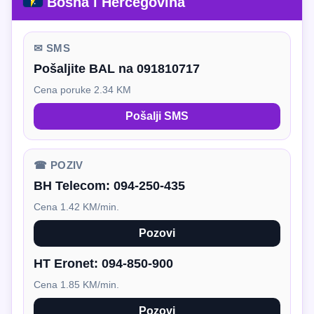
Bosna i Hercegovina
✉ SMS
Pošaljite BAL na 091810717
Cena poruke 2.34 KM
Pošalji SMS
☎ POZIV
BH Telecom:
094-250-435
Cena 1.42 KM/min.
Pozovi
HT Eronet:
094-850-900
Cena 1.85 KM/min.
Pozovi