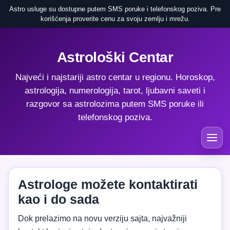
Astro usluge su dostupne putem SMS poruke i telefonskog poziva. Pre
korišćenja proverite cenu za svoju zemlju i mrežu.
Astrološki Centar
Najveći i najstariji astro centar u regionu. Horoskop,
astrologija, numerologija, tarot, ljubavni saveti i
razgovor sa astrolozima putem SMS poruke ili
telefonskog poziva.
Astrologe možete kontaktirati
kao i do sada
Dok prelazimo na novu verziju sajta, najvažniji