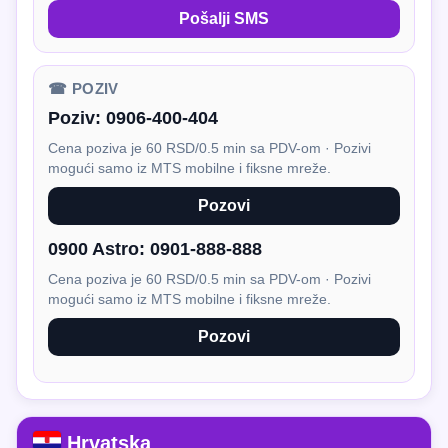
Pošalji SMS
☎ POZIV
Poziv:
0906-400-404
Cena poziva je 60 RSD/0.5 min sa PDV-om · Pozivi
mogući samo iz MTS mobilne i fiksne mreže.
Pozovi
0900 Astro:
0901-888-888
Cena poziva je 60 RSD/0.5 min sa PDV-om · Pozivi
mogući samo iz MTS mobilne i fiksne mreže.
Pozovi
Hrvatska