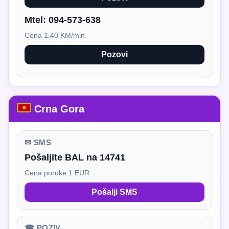
Mtel:
094-573-638
Cena 1.40 KM/min.
Pozovi
Crna Gora
✉ SMS
Pošaljite BAL na 14741
Cena poruke 1 EUR
Pošalji SMS
☎ POZIV