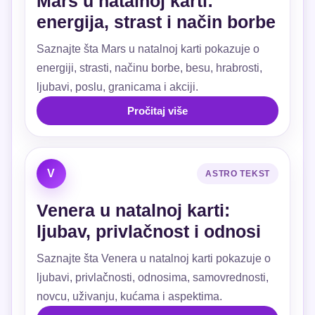
Mars u natalnoj karti:
energija, strast i način borbe
Saznajte šta Mars u natalnoj karti pokazuje o
energiji, strasti, načinu borbe, besu, hrabrosti,
ljubavi, poslu, granicama i akciji.
Pročitaj više
V
ASTRO TEKST
Venera u natalnoj karti:
ljubav, privlačnost i odnosi
Saznajte šta Venera u natalnoj karti pokazuje o
ljubavi, privlačnosti, odnosima, samovrednosti,
novcu, uživanju, kućama i aspektima.