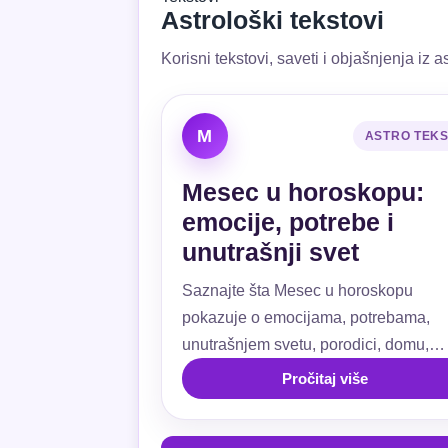
Astrološki tekstovi
Korisni tekstovi, saveti i objašnjenja iz as
M
ASTRO TEK
Mesec u horoskopu:
emocije, potrebe i
unutrašnji svet
Saznajte šta Mesec u horoskopu
pokazuje o emocijama, potrebama,
unutrašnjem svetu, porodici, domu,
ljubavi, navikama i emotivnoj sigurnos
Pročitaj više