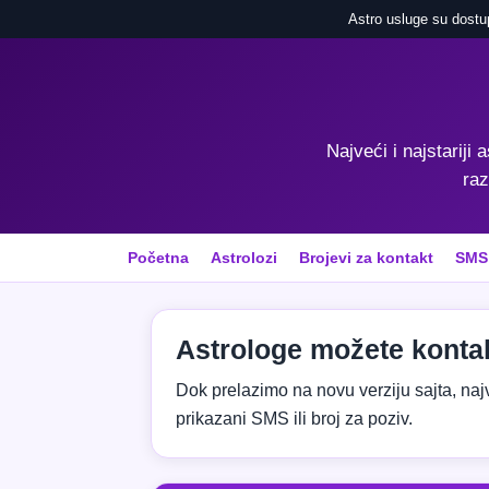
Astro usluge su dostu
Najveći i najstariji 
raz
Početna
Astrolozi
Brojevi za kontakt
SMS
Astrologe možete kontak
Dok prelazimo na novu verziju sajta, najvaž
prikazani SMS ili broj za poziv.