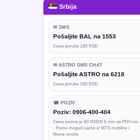
Srbija
✉ SMS
Pošaljite BAL na 1553
Cena poruke 180 RSD
✉ ASTRO SMS CHAT
Pošaljite ASTRO na 6218
Cena poruke 180 RSD
☎ POZIV
Poziv:
0906-400-404
Cena poziva je 60 RSD/0.5 min sa PDV-om
· Pozivi mogući samo iz MTS mobilne i
fiksne mreže.