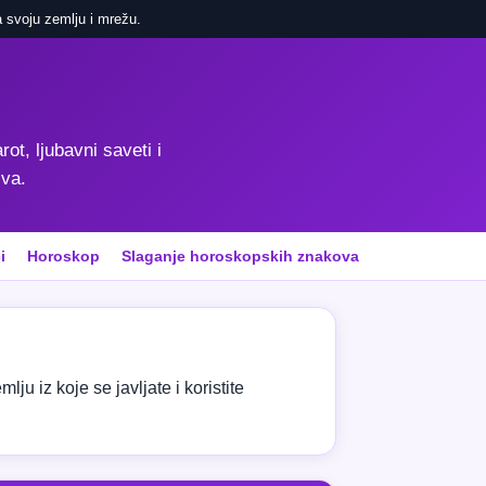
 svoju zemlju i mrežu.
rot, ljubavni saveti i
iva.
i
Horoskop
Slaganje horoskopskih znakova
ju iz koje se javljate i koristite