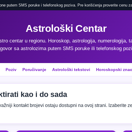
pne putem SMS poruke i telefonskog poziva. Pre korišćenja proverite cenu za
Astrološki Centar
astro centar u regionu. Horoskop, astrologija, numerologija, ta
govor sa astrolozima putem SMS poruke ili telefonskog poz
Poziv
Poručivanje
Astrološki tekstovi
Horoskopski znac
tirati kao i do sada
niji kontakt brojevi ostaju dostupni na ovoj strani. Izaberite zeml