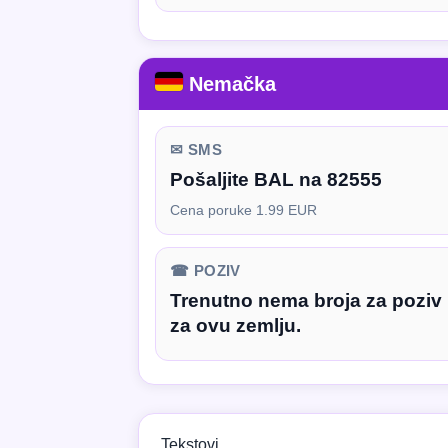
Nemačka
✉ SMS
Pošaljite BAL na 82555
Cena poruke 1.99 EUR
☎ POZIV
Trenutno nema broja za poziv
za ovu zemlju.
Tekstovi