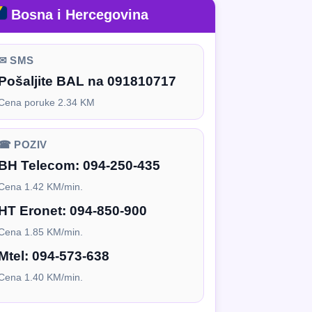
Bosna i Hercegovina
✉ SMS
Pošaljite BAL na 091810717
Cena poruke 2.34 KM
☎ POZIV
BH Telecom:
094-250-435
Cena 1.42 KM/min.
HT Eronet:
094-850-900
Cena 1.85 KM/min.
Mtel:
094-573-638
Cena 1.40 KM/min.