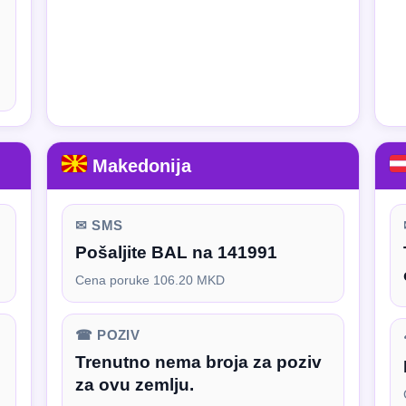
Makedonija
✉ SMS
Pošaljite BAL na 141991
Cena poruke 106.20 MKD
☎ POZIV
Trenutno nema broja za poziv
za ovu zemlju.