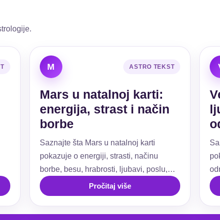
trologije.
M
ST
ASTRO TEKST
Mars u natalnoj karti:
V
energija, strast i način
l
borbe
o
Saznajte šta Mars u natalnoj karti
Sa
pokazuje o energiji, strasti, načinu
pok
borbe, besu, hrabrosti, ljubavi, poslu,
od
ti.
granicama i akciji.
už
Pročitaj više