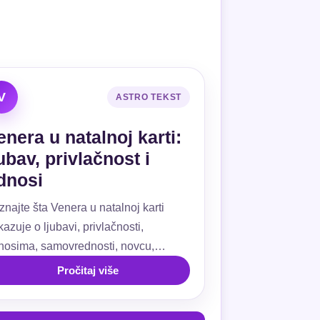
V
ASTRO TEKST
enera u natalnoj karti:
jubav, privlačnost i
dnosi
znajte šta Venera u natalnoj karti
azuje o ljubavi, privlačnosti,
nosima, samovrednosti, novcu,
ivanju, kućama i aspektima.
Pročitaj više