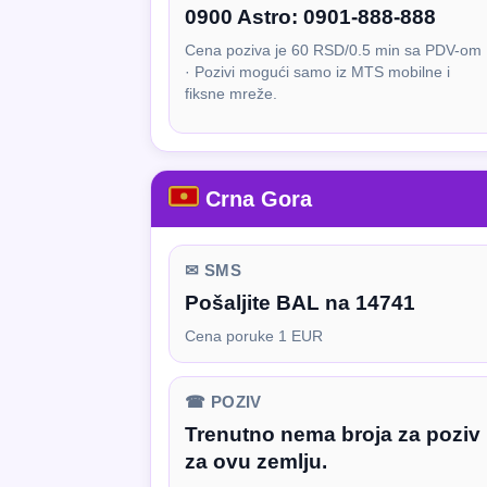
0900 Astro:
0901-888-888
Cena poziva je 60 RSD/0.5 min sa PDV-om
· Pozivi mogući samo iz MTS mobilne i
fiksne mreže.
Crna Gora
✉ SMS
Pošaljite BAL na 14741
Cena poruke 1 EUR
☎ POZIV
Trenutno nema broja za poziv
za ovu zemlju.