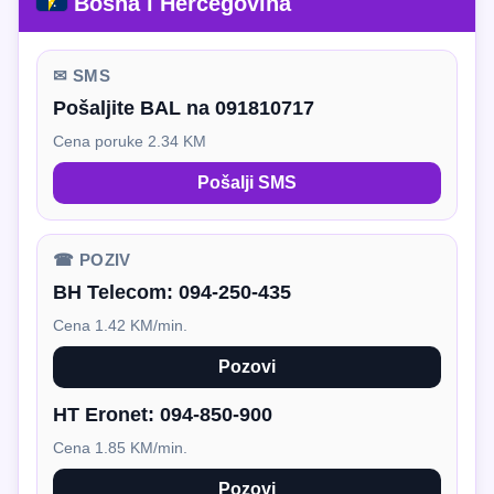
Bosna i Hercegovina
✉ SMS
Pošaljite BAL na 091810717
Cena poruke 2.34 KM
Pošalji SMS
☎ POZIV
BH Telecom:
094-250-435
Cena 1.42 KM/min.
Pozovi
HT Eronet:
094-850-900
Cena 1.85 KM/min.
Pozovi