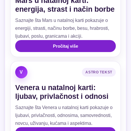
Mars u natalnoj karti:
energija, strast i način borbe
Saznajte šta Mars u natalnoj karti pokazuje o
energiji, strasti, načinu borbe, besu, hrabrosti,
ljubavi, poslu, granicama i akciji.
Pročitaj više
V
ASTRO TEKST
Venera u natalnoj karti:
ljubav, privlačnost i odnosi
Saznajte šta Venera u natalnoj karti pokazuje o
ljubavi, privlačnosti, odnosima, samovrednosti,
novcu, uživanju, kućama i aspektima.