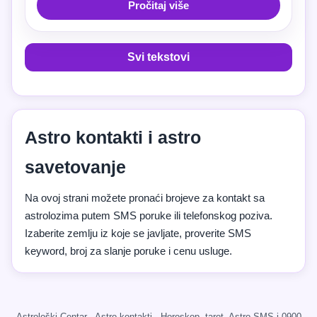
Pročitaj više
Svi tekstovi
Astro kontakti i astro
savetovanje
Na ovoj strani možete pronaći brojeve za kontakt sa
astrolozima putem SMS poruke ili telefonskog poziva.
Izaberite zemlju iz koje se javljate, proverite SMS
keyword, broj za slanje poruke i cenu usluge.
Astrološki Centar · Astro kontakti · Horoskop, tarot, Astro SMS i 0900