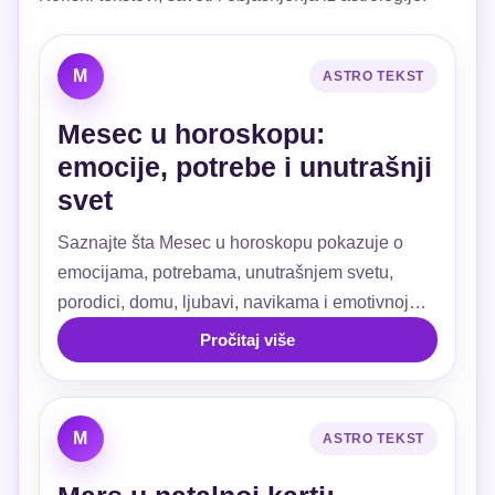
M
ASTRO TEKST
Mesec u horoskopu:
emocije, potrebe i unutrašnji
svet
Saznajte šta Mesec u horoskopu pokazuje o
emocijama, potrebama, unutrašnjem svetu,
porodici, domu, ljubavi, navikama i emotivnoj
sigurnosti.
Pročitaj više
M
ASTRO TEKST