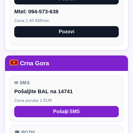
Mtel:
094-573-638
Cena 1.40 KM/min.
Pozovi
Crna Gora
✉ SMS
Pošaljite BAL na 14741
Cena poruke 1 EUR
Pošalji SMS
☎ POZIV