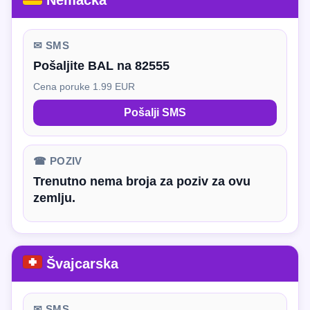
Nemačka
✉ SMS
Pošaljite BAL na 82555
Cena poruke 1.99 EUR
Pošalji SMS
☎ POZIV
Trenutno nema broja za poziv za ovu
zemlju.
Švajcarska
✉ SMS