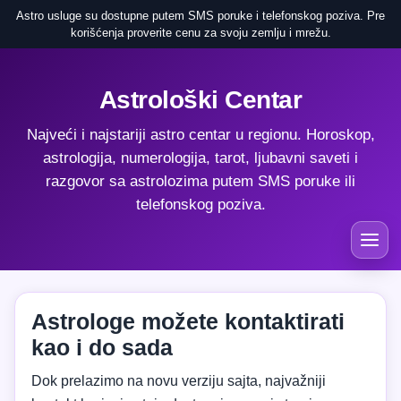
Astro usluge su dostupne putem SMS poruke i telefonskog poziva. Pre
korišćenja proverite cenu za svoju zemlju i mrežu.
Astrološki Centar
Najveći i najstariji astro centar u regionu. Horoskop,
astrologija, numerologija, tarot, ljubavni saveti i
razgovor sa astrolozima putem SMS poruke ili
telefonskog poziva.
Astrologe možete kontaktirati
kao i do sada
Dok prelazimo na novu verziju sajta, najvažniji