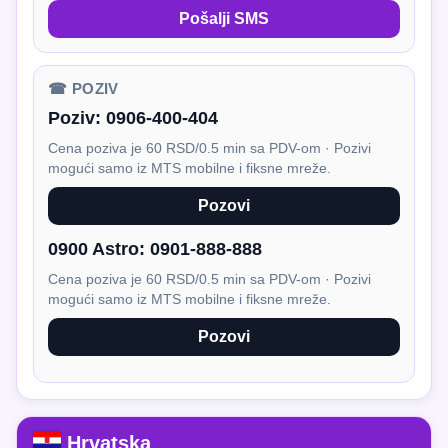
Pošalji SMS
☎ POZIV
Poziv:
0906-400-404
Cena poziva je 60 RSD/0.5 min sa PDV-om · Pozivi
mogući samo iz MTS mobilne i fiksne mreže.
Pozovi
0900 Astro:
0901-888-888
Cena poziva je 60 RSD/0.5 min sa PDV-om · Pozivi
mogući samo iz MTS mobilne i fiksne mreže.
Pozovi
Hrvatska