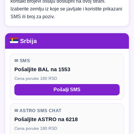
kontakt brojevi ostaju dostupni na ovoj strani.
Izaberite zemlju iz koje se javljate i koristite prikazani
SMS ili broj za poziv.
Srbija
✉ SMS
Pošaljite BAL na 1553
Cena poruke 180 RSD
Pošalji SMS
✉ ASTRO SMS CHAT
Pošaljite ASTRO na 6218
Cena poruke 180 RSD