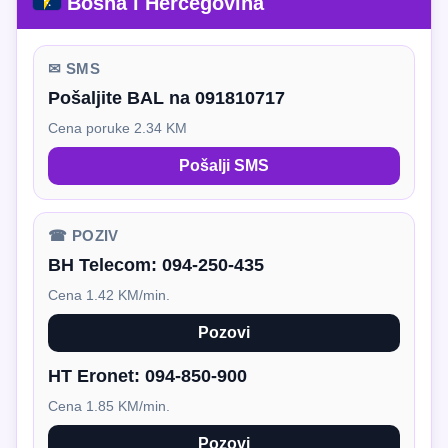
Bosna i Hercegovina
✉ SMS
Pošaljite BAL na 091810717
Cena poruke 2.34 KM
Pošalji SMS
☎ POZIV
BH Telecom:
094-250-435
Cena 1.42 KM/min.
Pozovi
HT Eronet:
094-850-900
Cena 1.85 KM/min.
Pozovi