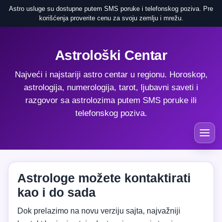
Astro usluge su dostupne putem SMS poruke i telefonskog poziva. Pre
korišćenja proverite cenu za svoju zemlju i mrežu.
Astrološki Centar
Najveći i najstariji astro centar u regionu. Horoskop,
astrologija, numerologija, tarot, ljubavni saveti i
razgovor sa astrolozima putem SMS poruke ili
telefonskog poziva.
Astrologe možete kontaktirati
kao i do sada
Dok prelazimo na novu verziju sajta, najvažniji