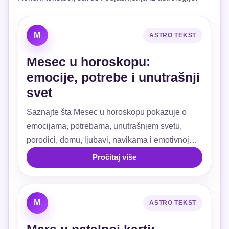
M
ASTRO TEKST
Mesec u horoskopu:
emocije, potrebe i unutrašnji
svet
Saznajte šta Mesec u horoskopu pokazuje o
emocijama, potrebama, unutrašnjem svetu,
porodici, domu, ljubavi, navikama i emotivnoj
sigurnosti.
Pročitaj više
M
ASTRO TEKST