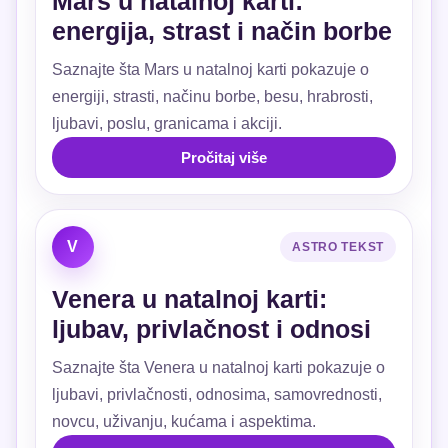
Mars u natalnoj karti:
energija, strast i način borbe
Saznajte šta Mars u natalnoj karti pokazuje o
energiji, strasti, načinu borbe, besu, hrabrosti,
ljubavi, poslu, granicama i akciji.
Pročitaj više
V
ASTRO TEKST
Venera u natalnoj karti:
ljubav, privlačnost i odnosi
Saznajte šta Venera u natalnoj karti pokazuje o
ljubavi, privlačnosti, odnosima, samovrednosti,
novcu, uživanju, kućama i aspektima.