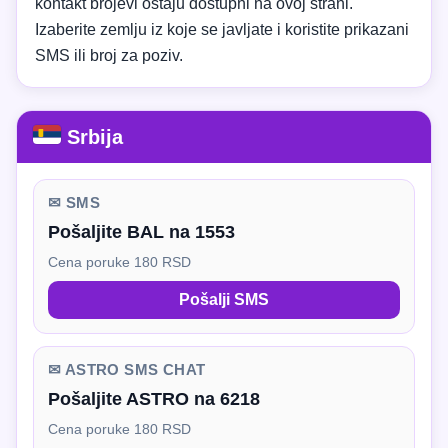
kontakt brojevi ostaju dostupni na ovoj strani.
Izaberite zemlju iz koje se javljate i koristite prikazani
SMS ili broj za poziv.
Srbija
✉ SMS
Pošaljite BAL na 1553
Cena poruke 180 RSD
Pošalji SMS
✉ ASTRO SMS CHAT
Pošaljite ASTRO na 6218
Cena poruke 180 RSD