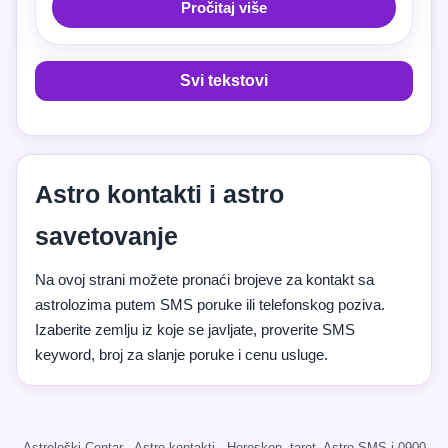
Pročitaj više
Svi tekstovi
Astro kontakti i astro
savetovanje
Na ovoj strani možete pronaći brojeve za kontakt sa
astrolozima putem SMS poruke ili telefonskog poziva.
Izaberite zemlju iz koje se javljate, proverite SMS
keyword, broj za slanje poruke i cenu usluge.
Astrološki Centar · Astro kontakti · Horoskop, tarot, Astro SMS i 0900