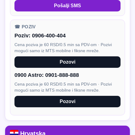
Pošalji SMS
☎ POZIV
Poziv:
0906-400-404
Cena poziva je 60 RSD/0.5 min sa PDV-om · Pozivi
mogući samo iz MTS mobilne i fiksne mreže.
Pozovi
0900 Astro:
0901-888-888
Cena poziva je 60 RSD/0.5 min sa PDV-om · Pozivi
mogući samo iz MTS mobilne i fiksne mreže.
Pozovi
Hrvatska