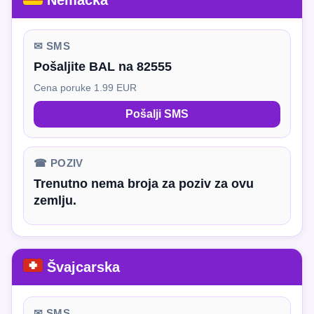
Nemačka
✉ SMS
Pošaljite BAL na 82555
Cena poruke 1.99 EUR
Pošalji SMS
☎ POZIV
Trenutno nema broja za poziv za ovu
zemlju.
Švajcarska
✉ SMS