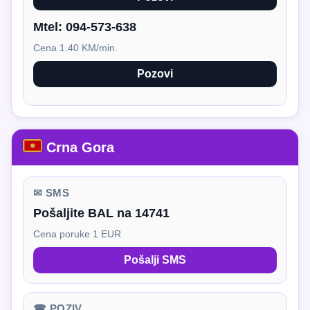
Mtel:
094-573-638
Cena 1.40 KM/min.
Pozovi
Crna Gora
✉ SMS
Pošaljite BAL na 14741
Cena poruke 1 EUR
Pošalji SMS
☎ POZIV