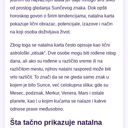
od prostog gledanja Sunčevog znaka. Dok opšti
horoskop govori o širim tendencijama, natalna karta
pokazuje lični obrazac, potencijale, izazove i način
na koji osoba doživljava život.
Zbog toga se natalna karta često opisuje kao lični
astrološki „otisak“. Dve osobe mogu biti rođene istog
dana, ali ako su rođene u različito vreme ili na
različitom mestu, njihov natalni raspored može biti
vrlo različit. To znači da se ne gleda samo znak u
kojem je bilo Sunce, već celokupna slika: gde su
Mesec, podznak, Merkur, Venera, Mars i ostale
planete, kao i u kojim kućama se nalaze i kakve
odnose prave međusobno.
Šta tačno prikazuje natalna