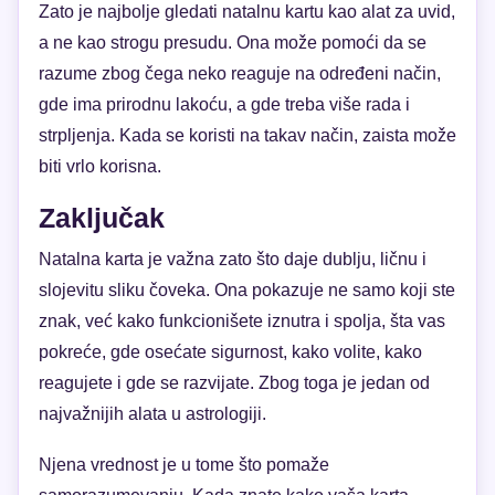
Zato je najbolje gledati natalnu kartu kao alat za uvid,
a ne kao strogu presudu. Ona može pomoći da se
razume zbog čega neko reaguje na određeni način,
gde ima prirodnu lakoću, a gde treba više rada i
strpljenja. Kada se koristi na takav način, zaista može
biti vrlo korisna.
Zaključak
Natalna karta je važna zato što daje dublju, ličnu i
slojevitu sliku čoveka. Ona pokazuje ne samo koji ste
znak, već kako funkcionišete iznutra i spolja, šta vas
pokreće, gde osećate sigurnost, kako volite, kako
reagujete i gde se razvijate. Zbog toga je jedan od
najvažnijih alata u astrologiji.
Njena vrednost je u tome što pomaže