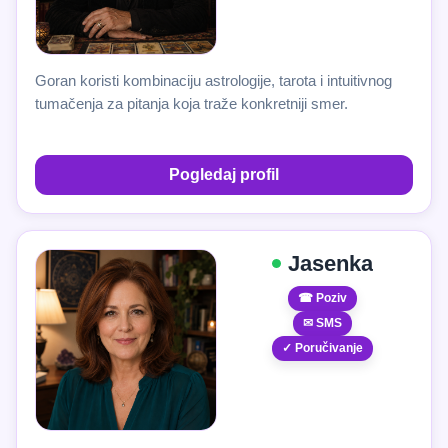
Goran koristi kombinaciju astrologije, tarota i intuitivnog
tumačenja za pitanja koja traže konkretniji smer.
Pogledaj profil
Jasenka
☎ Poziv
✉ SMS
✓ Poručivanje