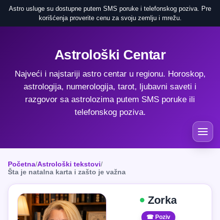
Astro usluge su dostupne putem SMS poruke i telefonskog poziva. Pre
korišćenja proverite cenu za svoju zemlju i mrežu.
Astrološki Centar
Najveći i najstariji astro centar u regionu. Horoskop,
astrologija, numerologija, tarot, ljubavni saveti i
razgovor sa astrolozima putem SMS poruke ili
telefonskog poziva.
Početna
/
Astrološki tekstovi
/
Šta je natalna karta i zašto je važna
Zorka
☎ Poziv