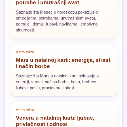
potrebe i unutrašnji svet
Saznajte šta Mesec u horoskopu pokazuje o
emocijama, potrebama, unutrašnjem svetu,
porodici, domu, ljubavi, navikama i emotivnoj
sigurnosti.
Astro tekst
Mars u natalnoj karti: energija, strast
i način borbe
Saznajte šta Mars u natalnoj karti pokazuje o
energiji, strasti, načinu borbe, besu, hrabrosti,
ljubavi, poslu, granicama i akciji.
Astro tekst
Venera u natalnoj karti: ljubav,
privlačnost i odnosi