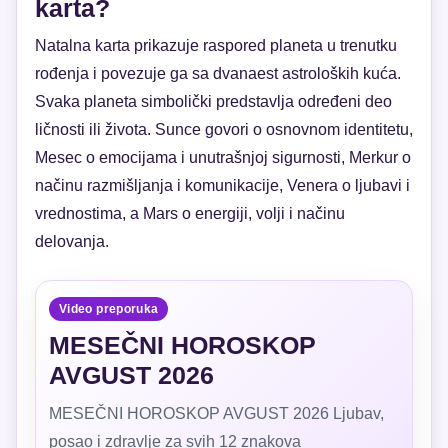
karta?
Natalna karta prikazuje raspored planeta u trenutku
rođenja i povezuje ga sa dvanaest astroloških kuća.
Svaka planeta simbolički predstavlja određeni deo
ličnosti ili života. Sunce govori o osnovnom identitetu,
Mesec o emocijama i unutrašnjoj sigurnosti, Merkur o
načinu razmišljanja i komunikacije, Venera o ljubavi i
vrednostima, a Mars o energiji, volji i načinu
delovanja.
Video preporuka
MESEČNI HOROSKOP
AVGUST 2026
MESEČNI HOROSKOP AVGUST 2026 Ljubav,
posao i zdravlje za svih 12 znakova