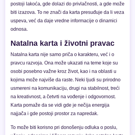
postoji lakoća, gde dolazi do privlačnosti, a gde može
biti izazova. To ne znači da karta presuđuje da li veza
uspeva, već da daje vredne informacije o dinamici
odnosa.
Natalna karta i životni pravac
Natalna karta nije samo priča o karakteru, već i o
pravcu razvoja. Ona može ukazati na teme koje su
osobi posebno važne kroz život, kao i na oblasti u
kojima može najviše da raste. Neki ljudi su prirodno
usmereni na komunikaciju, drugi na stabilnost, treći
na kreativnost, a četvrti na vođenje i odgovornost.
Karta pomaže da se vidi gde je nečija energija
najjača i gde postoji prostor za napredak.
To može biti korisno pri donošenju odluka o poslu,