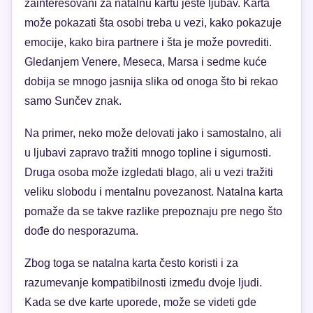
zainteresovani za natalnu kartu jeste ljubav. Karta
može pokazati šta osobi treba u vezi, kako pokazuje
emocije, kako bira partnere i šta je može povrediti.
Gledanjem Venere, Meseca, Marsa i sedme kuće
dobija se mnogo jasnija slika od onoga što bi rekao
samo Sunčev znak.
Na primer, neko može delovati jako i samostalno, ali
u ljubavi zapravo tražiti mnogo topline i sigurnosti.
Druga osoba može izgledati blago, ali u vezi tražiti
veliku slobodu i mentalnu povezanost. Natalna karta
pomaže da se takve razlike prepoznaju pre nego što
dođe do nesporazuma.
Zbog toga se natalna karta često koristi i za
razumevanje kompatibilnosti između dvoje ljudi.
Kada se dve karte uporede, može se videti gde