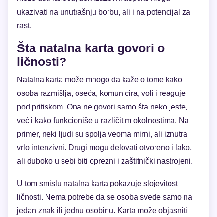
ukazivati na unutrašnju borbu, ali i na potencijal za
rast.
Šta natalna karta govori o
ličnosti?
Natalna karta može mnogo da kaže o tome kako
osoba razmišlja, oseća, komunicira, voli i reaguje
pod pritiskom. Ona ne govori samo šta neko jeste,
već i kako funkcioniše u različitim okolnostima. Na
primer, neki ljudi su spolja veoma mirni, ali iznutra
vrlo intenzivni. Drugi mogu delovati otvoreno i lako,
ali duboko u sebi biti oprezni i zaštitnički nastrojeni.
U tom smislu natalna karta pokazuje slojevitost
ličnosti. Nema potrebe da se osoba svede samo na
jedan znak ili jednu osobinu. Karta može objasniti