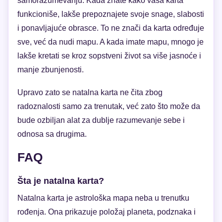
samorazumevanju. Kada znate kako vaša karta
funkcioniše, lakše prepoznajete svoje snage, slabosti
i ponavljajuće obrasce. To ne znači da karta određuje
sve, već da nudi mapu. A kada imate mapu, mnogo je
lakše kretati se kroz sopstveni život sa više jasnoće i
manje zbunjenosti.
Upravo zato se natalna karta ne čita zbog
radoznalosti samo za trenutak, već zato što može da
bude ozbiljan alat za dublje razumevanje sebe i
odnosa sa drugima.
FAQ
Šta je natalna karta?
Natalna karta je astrološka mapa neba u trenutku
rođenja. Ona prikazuje položaj planeta, podznaka i