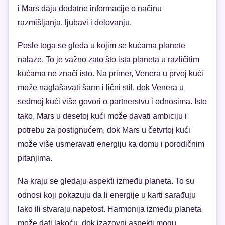
i Mars daju dodatne informacije o načinu
razmišljanja, ljubavi i delovanju.
Posle toga se gleda u kojim se kućama planete
nalaze. To je važno zato što ista planeta u različitim
kućama ne znači isto. Na primer, Venera u prvoj kući
može naglašavati šarm i lični stil, dok Venera u
sedmoj kući više govori o partnerstvu i odnosima. Isto
tako, Mars u desetoj kući može davati ambiciju i
potrebu za postignućem, dok Mars u četvrtoj kući
može više usmeravati energiju ka domu i porodičnim
pitanjima.
Na kraju se gledaju aspekti između planeta. To su
odnosi koji pokazuju da li energije u karti sarađuju
lako ili stvaraju napetost. Harmonija između planeta
može dati lakoću, dok izazovni aspekti mogu