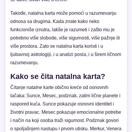
Takođe, natalna karta može pomoći u razumevanju
odnosa sa drugima. Kada znate kako neko
funkcioniše iznutra, lakše je razumeti i zašto mu je
potrebno više slobode, više sigurnosti, više pažnje ili
više prostora. Zato se natalna karta koristi i u
ljubavnoj astrologiji, i u analizi posla, i u širem ličnom
razumevanju.
Kako se čita natalna karta?
Čitanje natalne karte obično kreće od osnovnih
tačaka: Sunce, Mesec, podznak, zatim lične planete i
raspored kuća. Sunce pokazuje osnovni identitet i
životni pravac. Mesec pokazuje emocionalne potrebe
i način na koji osoba traži sigurnost. Podznak govori
o spoljašnjem nastupu i prvom utisku. Merkur, Venera