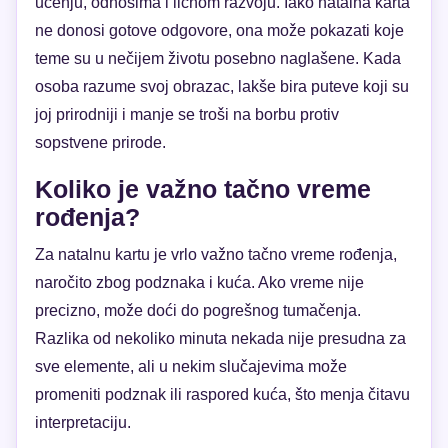
učenju, odnosima i ličnom razvoju. Iako natalna karta
ne donosi gotove odgovore, ona može pokazati koje
teme su u nečijem životu posebno naglašene. Kada
osoba razume svoj obrazac, lakše bira puteve koji su
joj prirodniji i manje se troši na borbu protiv
sopstvene prirode.
Koliko je važno tačno vreme
rođenja?
Za natalnu kartu je vrlo važno tačno vreme rođenja,
naročito zbog podznaka i kuća. Ako vreme nije
precizno, može doći do pogrešnog tumačenja.
Razlika od nekoliko minuta nekada nije presudna za
sve elemente, ali u nekim slučajevima može
promeniti podznak ili raspored kuća, što menja čitavu
interpretaciju.