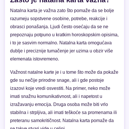
Natalna karta je važna zato što pomaže da se bolje
razumeju sopstvene osobine, potrebe, reakcije i
obrasci ponašanja. Ljudi često osećaju da se ne
prepoznaju potpuno u kratkim horoskopskim opisima,
i to je sasvim normalno. Natalna karta omogućava
dublje i preciznije tumačenje jer uzima u obzir više
elemenata istovremeno.
Važnost natalne karte je i u tome što može da pokaže
gde su nečije prirodne snage, ali i gde postoje
izazovi koje vredi osvestiti. Na primer, neko može
imati snažnu komunikativnost, ali i napetost u
izražavanju emocija. Druga osoba može biti vrlo
stabilna i strpljiva, ali imati teškoće sa promenama ili
preteranu samokritičnost. Natalna karta pomaže da
se takve stvari vide u celini.