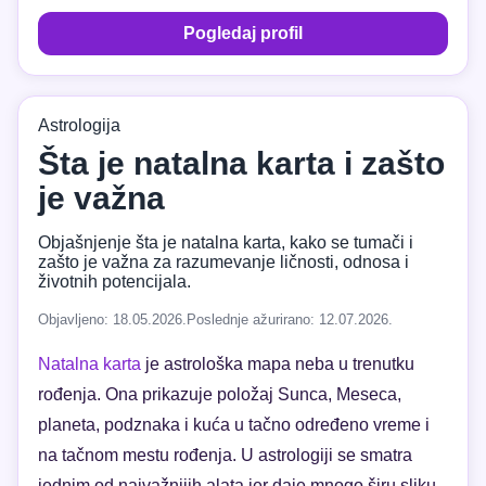
Pogledaj profil
Astrologija
Šta je natalna karta i zašto
je važna
Objašnjenje šta je natalna karta, kako se tumači i
zašto je važna za razumevanje ličnosti, odnosa i
životnih potencijala.
Objavljeno: 18.05.2026.
Poslednje ažurirano: 12.07.2026.
Natalna karta
je astrološka mapa neba u trenutku
rođenja. Ona prikazuje položaj Sunca, Meseca,
planeta, podznaka i kuća u tačno određeno vreme i
na tačnom mestu rođenja. U astrologiji se smatra
jednim od najvažnijih alata jer daje mnogo širu sliku