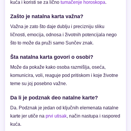
kuća i koristi se za lično
tumačenje horoskopa
.
Zašto je natalna karta važna?
Važna je zato što daje dublju i precizniju sliku
ličnosti, emocija, odnosa i životnih potencijala nego
što to može da pruži samo Sunčev znak.
Šta natalna karta govori o osobi?
Može da pokaže kako osoba razmišlja, oseća,
komunicira, voli, reaguje pod pritiskom i koje životne
teme su joj posebno važne.
Da li je podznak deo natalne karte?
Da. Podznak je jedan od ključnih elemenata natalne
karte jer utiče na
prvi utisak
, način nastupa i raspored
kuća.