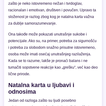
zašto je neko istovremeno nežan i tvrdoglav,
racionalan i emotivan, društven i povučen. Upravo ta
složenost je razlog zbog kog je natalna karta važna
za dublje samorazumevanje.
Ona takođe može pokazati unutrašnje sukobe i
potencijale. Ako su, na primer, potreba za sigurnošću
i potreba za slobodom snažno prisutne istovremeno,
osoba može imati osećaj unutrašnjeg razilaženja.
Kada se to razume, lakše je pronaći balans i ne
tumačiti sopstvene reakcije kao „grešku“, već kao deo
lične prirode.
Natalna karta u ljubavi i
odnosima
Jedan od razloga zašto su ljudi posebno