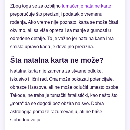
Zbog toga se za ozbiljno
tumačenje natalne karte
preporučuje što precizniji podatak o vremenu
rođenja. Ako vreme nije poznato, karta se može čitati
okvirno, ali sa više opreza i sa manje sigurnosti u
određene detalje. To je važno jer natalna karta ima
smisla upravo kada je dovoljno precizna.
Šta natalna karta ne može?
Natalna karta nije zamena za stvarne odluke,
iskustvo i lični rad. Ona može pokazati potencijale,
obrasce i izazove, ali ne može odlučiti umesto osobe.
Takođe, ne treba je tumačiti fatalistički, kao nešto što
„mora“ da se dogodi bez obzira na sve. Dobra
astrologija pomaže razumevanju, ali ne briše
slobodnu volju.