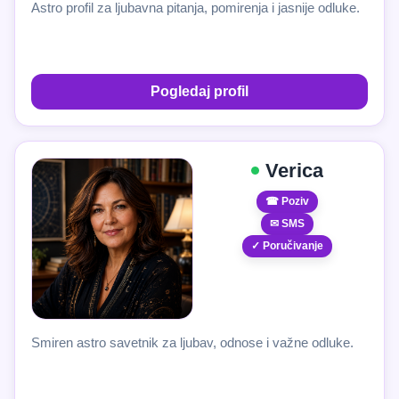
Astro profil za ljubavna pitanja, pomirenja i jasnije odluke.
Pogledaj profil
Verica
☎ Poziv
✉ SMS
✓ Poručivanje
Smiren astro savetnik za ljubav, odnose i važne odluke.