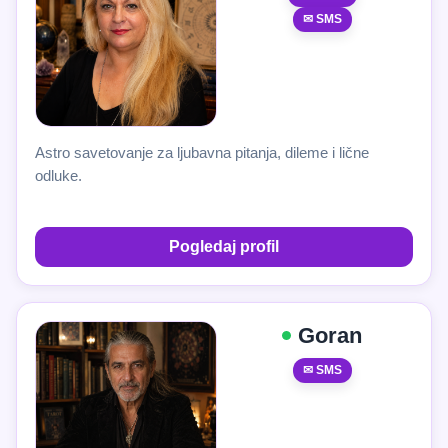
✉ SMS
Astro savetovanje za ljubavna pitanja, dileme i lične
odluke.
Pogledaj profil
Goran
✉ SMS