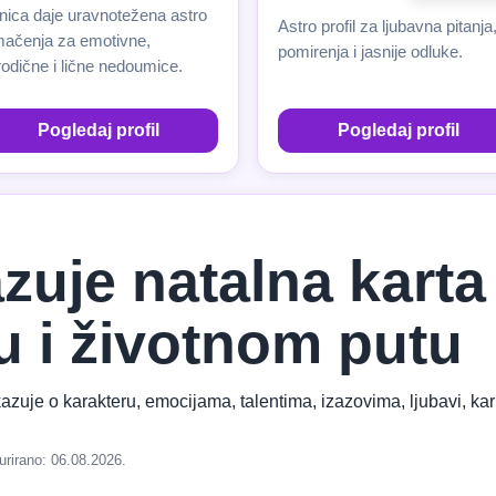
nica daje uravnotežena astro
Astro profil za ljubavna pitanja
mačenja za emotivne,
pomirenja i jasnije odluke.
odične i lične nedoumice.
Pogledaj profil
Pogledaj profil
zuje natalna karta
u i životnom putu
azuje o karakteru, emocijama, talentima, izazovima, ljubavi, kari
urirano: 06.08.2026.