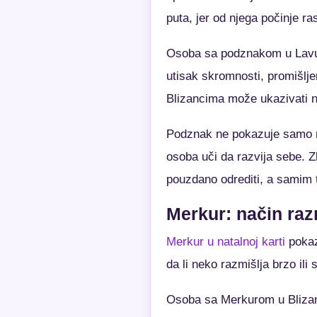
puta, jer od njega počinje r
Osoba sa podznakom u Lavu m
utisak skromnosti, promišlje
Blizancima može ukazivati na
Podznak ne pokazuje samo ma
osoba uči da razvija sebe.
pouzdano odrediti, a samim t
Merkur: način raz
Merkur u natalnoj karti
pokazu
da li neko razmišlja brzo ili 
Osoba sa Merkurom u Blizanc