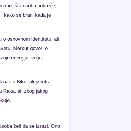
anizme: šta osobu pokreće,
 i kako se brani kada je
i o osnovnom identitetu, ali
vetu. Merkur govori o
zuje energiju, volju,
znak u Biku, ali iznutra
u Raka, ali zbog jakog
ekuje.
 osoba želi da se izrazi. Ono