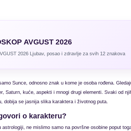
SKOP AVGUST 2026
T 2026 Ljubav, posao i zdravlje za svih 12 znakova
a samo Sunce, odnosno znak u kome je osoba rođena. Gledaj
r, Saturn, kuće, aspekti i mnogi drugi elementi. Svaki od nji
, dobija se jasnija slika karaktera i životnog puta.
 govori o karakteru?
 astrologiji, ne mislimo samo na površne osobine poput tog