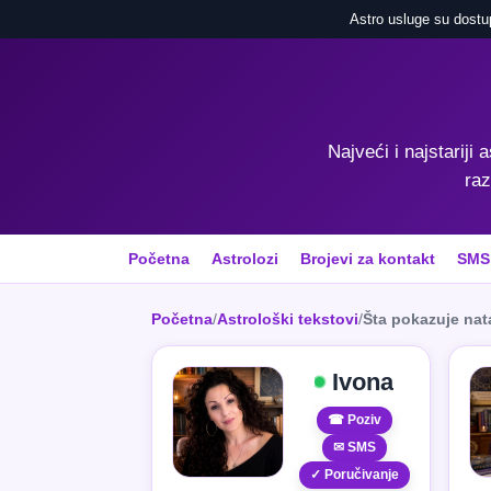
Astro usluge su dostu
Najveći i najstariji 
raz
Početna
Astrolozi
Brojevi za kontakt
SMS
Početna
/
Astrološki tekstovi
/
Šta pokazuje nat
Ivona
☎ Poziv
✉ SMS
✓ Poručivanje