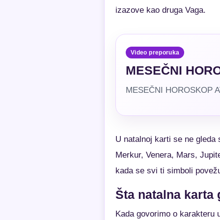
izazove kao druga Vaga.
Video preporuka
MESEČNI HORO
MESEČNI HOROSKOP AVGUS
U natalnoj karti se ne gled
Merkur, Venera, Mars, Jupite
kada se svi ti simboli povežu
Šta natalna karta
Kada govorimo o karakteru u