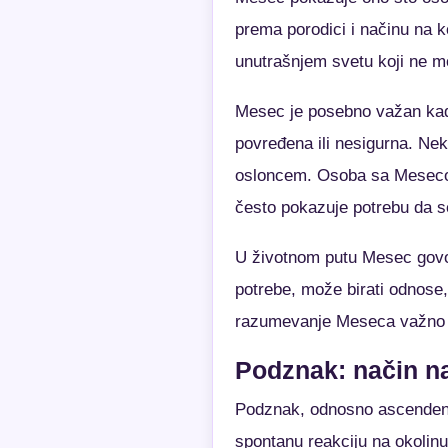
prema porodici i načinu na k
unutrašnjem svetu koji ne mo
Mesec je posebno važan kada
povređena ili nesigurna. N
osloncem. Osoba sa Mesecom 
često pokazuje potrebu da se
U životnom putu Mesec govor
potrebe, može birati odnose, p
razumevanje Meseca važno z
Podznak: način na
Podznak, odnosno ascendent
spontanu reakciju na okolinu