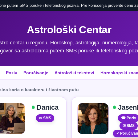
pne putem SMS poruke i telefonskog poziva. Pre korišćenja proverite cenu za
Astrološki Centar
astro centar u regionu. Horoskop, astrologija, numerologija, ta
govor sa astrolozima putem SMS poruke ili telefonskog poz
Poziv
Poručivanje
Astrološki tekstovi
Horoskopski znac
alna karta o karakteru i životnom putu
Danica
Jasen
✉ SMS
☎ Poziv
✉ SMS
✓ Poručivan