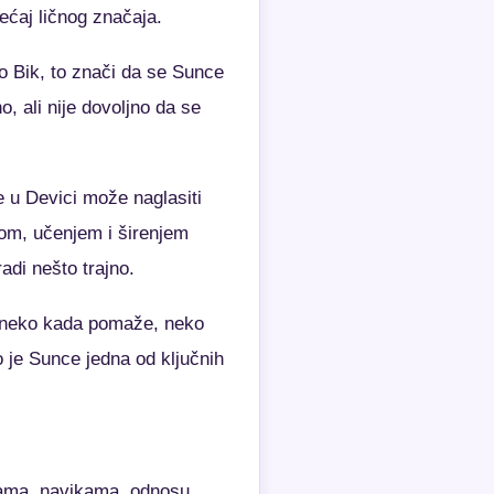
ećaj ličnog značaja.
o Bik, to znači da se Sunce
, ali nije dovoljno da se
 u Devici može naglasiti
dom, učenjem i širenjem
adi nešto trajno.
i, neko kada pomaže, neko
o je Sunce jedna od ključnih
bama, navikama, odnosu