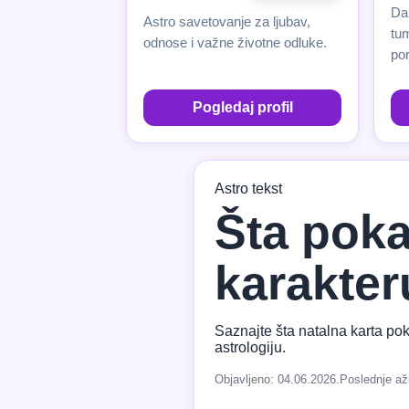
Da
Astro savetovanje za ljubav,
tu
odnose i važne životne odluke.
por
Pogledaj profil
Astro tekst
Šta poka
karakter
Saznajte šta natalna karta pok
astrologiju.
Objavljeno: 04.06.2026.
Poslednje až