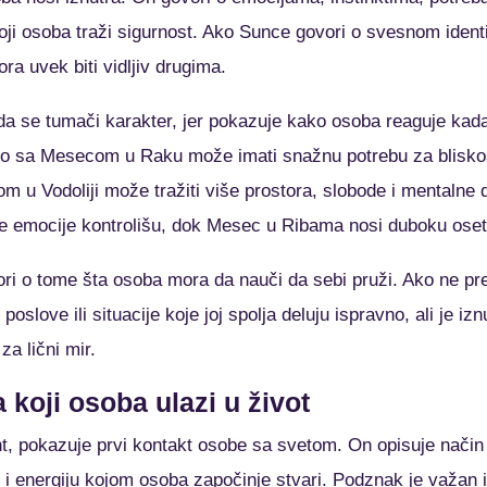
oji osoba traži sigurnost. Ako Sunce govori o svesnom ident
ra uvek biti vidljiv drugima.
 se tumači karakter, jer pokazuje kako osoba reaguje kada 
eko sa Mesecom u Raku može imati snažnu potrebu za blisk
u Vodoliji može tražiti više prostora, slobode i mentalne 
 emocije kontrolišu, dok Mesec u Ribama nosi duboku osetljiv
i o tome šta osoba mora da nauči da sebi pruži. Ako ne p
oslove ili situacije koje joj spolja deluju ispravno, ali je iz
a lični mir.
 koji osoba ulazi u život
, pokazuje prvi kontakt osobe sa svetom. On opisuje način
 i energiju kojom osoba započinje stvari. Podznak je važan 