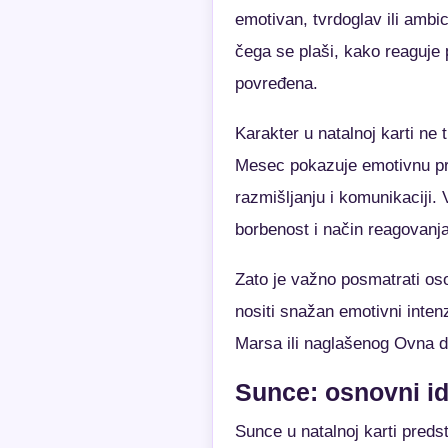
emotivan, tvrdoglav ili amb
čega se plaši, kako reaguje 
povređena.
Karakter u natalnoj karti ne
Mesec pokazuje emotivnu pri
razmišljanju i komunikaciji. 
borbenost i način reagovanja
Zato je važno posmatrati oso
nositi snažan emotivni inten
Marsa ili naglašenog Ovna de
Sunce: osnovni id
Sunce u natalnoj karti predst