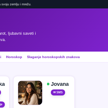
 svoju zemlju i mrežu.
rot, ljubavni saveti i
iva.
i
Horoskop
Slaganje horoskopskih znakova
ka
Jovana
✉ SMS
je