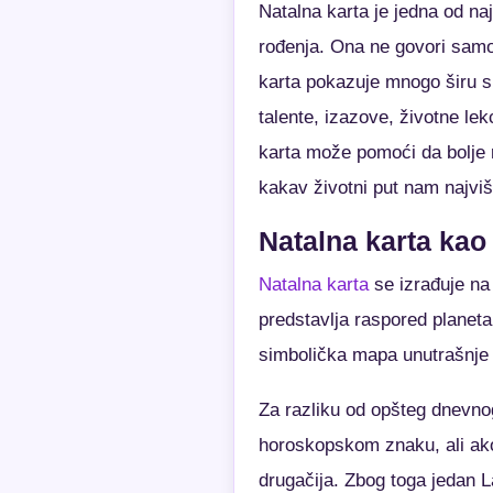
Natalna karta je jedna od na
rođenja. Ona ne govori samo
karta pokazuje mnogo širu s
talente, izazove, životne lek
karta može pomoći da bolje 
kakav životni put nam najvi
Natalna karta kao
Natalna karta
se izrađuje na
predstavlja raspored planeta
simbolička mapa unutrašnje p
Za razliku od opšteg dnevno
horoskopskom znaku, ali ako 
drugačija. Zbog toga jedan La