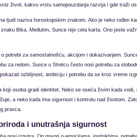
roz život, kakvu vrstu samopouzdanja razvija i gde traži os
na ljudi naziva horoskopskim znakom. Ako je neko rođen ka
u znaku Bika. Međutim, Sunce nije cela karta. Ono jeste važno
o potrebi za samostalnošću, akcijom i dokazivanjem. Sunce
trebu za redom. Sunce u Strelcu često nosi potrebu za slobo
okazati ozbiljnost, ambiciju i potrebu da se kroz vreme izgr
na koji osoba gradi identitet. Neko se oseća živim kada vod
žuje, a neko kada ima sigurnost i kontrolu nad životom. Zat
g pravca.
riroda i unutrašnja sigurnost
a nosi iznutra. On govori o emocijama, instinktima, potre