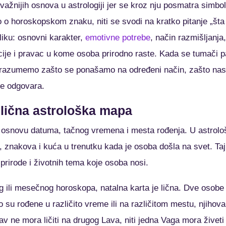
jvažnijih osnova u astrologiji jer se kroz nju posmatra simbo
 o horoskopskom znaku, niti se svodi na kratko pitanje „št
liku: osnovni karakter,
emotivne potrebe
, način razmišljanja,
cije i pravac u kome osoba prirodno raste. Kada se tumači paž
razumemo zašto se ponašamo na određeni način, zašto nas n
še odgovara.
 lična astrološka mapa
 osnovu datuma, tačnog vremena i mesta rođenja. U astrol
, znakova i kuća u trenutku kada je osoba došla na svet. Ta
rirode i životnih tema koje osoba nosi.
g ili mesečnog horoskopa, natalna karta je lična. Dve osobe
su rođene u različito vreme ili na različitom mestu, njihova
v ne mora ličiti na drugog Lava, niti jedna Vaga mora živeti 