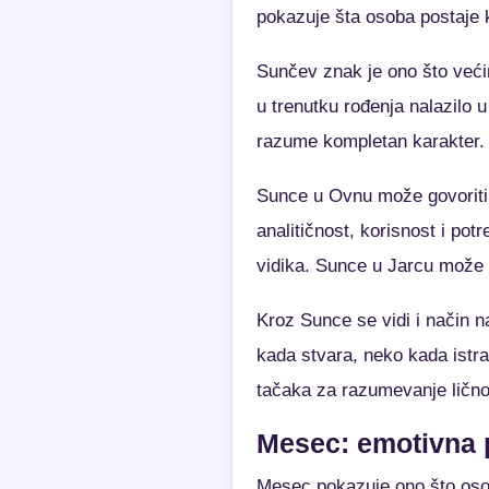
pokazuje šta osoba postaje k
Sunčev znak je ono što veći
u trenutku rođenja nalazilo 
razume kompletan karakter.
Sunce u Ovnu može govoriti 
analitičnost, korisnost i po
vidika. Sunce u Jarcu može p
Kroz Sunce se vidi i način 
kada stvara, neko kada istra
tačaka za razumevanje lično
Mesec: emotivna p
Mesec pokazuje ono što osob