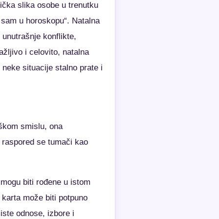
lička slika osobe u trenutku
a sam u horoskopu“. Natalna
 unutrašnje konflikte,
ljivo i celovito, natalna
eke situacije stalno prate i
oškom smislu, ona
j raspored se tumači kao
 mogu biti rođene u istom
 karta može biti potpuno
iste odnose, izbore i