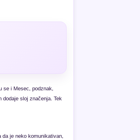
u se i Mesec, podznak,
h dodaje sloj značenja. Tek
a da je neko komunikativan,