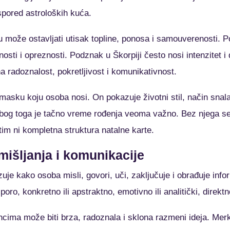
aspored astroloških kuća.
ože ostavljati utisak topline, ponosa i samouverenosti. P
nosti i opreznosti. Podznak u Škorpiji često nosi intenzitet 
 radoznalost, pokretljivost i komunikativnost.
sku koju osoba nosi. On pokazuje životni stil, način snalaž
 Zbog toga je tačno vreme rođenja veoma važno. Bez njega 
im ni kompletna struktura natalne karte.
mišljanja i komunikacije
je kako osoba misli, govori, uči, zaključuje i obrađuje info
sporo, konkretno ili apstraktno, emotivno ili analitički, direktn
ima može biti brza, radoznala i sklona razmeni ideja. Mer