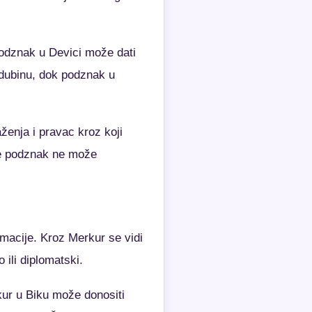
odznak u Devici može dati
i dubinu, dok podznak u
enja i pravac kroz koji
se podznak ne može
rmacije. Kroz Merkur se vidi
o ili diplomatski.
kur u Biku može donositi