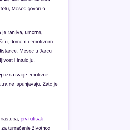
itetu, Mesec govori o
je ranjiva, umorna,
ošću, domom i emotivnim
distance. Mesec u Jarcu
ost i intuiciju.
repozna svoje emotivne
nutra ne ispunjavaju. Zato je
 nastupa,
prvi utisak
,
i za tumačenje životnog