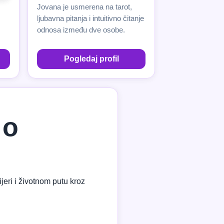
Jovana je usmerena na tarot,
,
ljubavna pitanja i intuitivno čitanje
odnosa između dve osobe.
Pogledaj profil
 o
jeri i životnom putu kroz