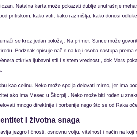
iciozan. Natalna karta može pokazati dublje unutrašnje meh
pod pritiskom, kako voli, kako razmišlja, kako donosi odluke
 tumači se kroz jedan položaj. Na primer, Sunce može govorit
rodu. Podznak opisuje način na koji osoba nastupa prema s
Venera otkriva ljubavni stil i sistem vrednosti, dok Mars poka
.
bu kao celinu. Neko može spolja delovati mirno, jer ima pod
zitet ako ima Mesec u Škorpiji. Neko može biti rođen u znak
lovati mnogo direktnije i borbenije nego što se od Raka oč
entitet i životna snaga
avlja jezgro ličnosti, osnovnu volju, vitalnost i način na koji