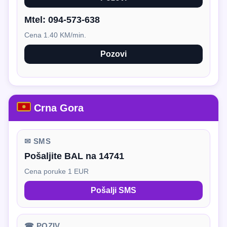
Mtel:
094-573-638
Cena 1.40 KM/min.
Pozovi
Crna Gora
✉ SMS
Pošaljite BAL na 14741
Cena poruke 1 EUR
Pošalji SMS
☎ POZIV