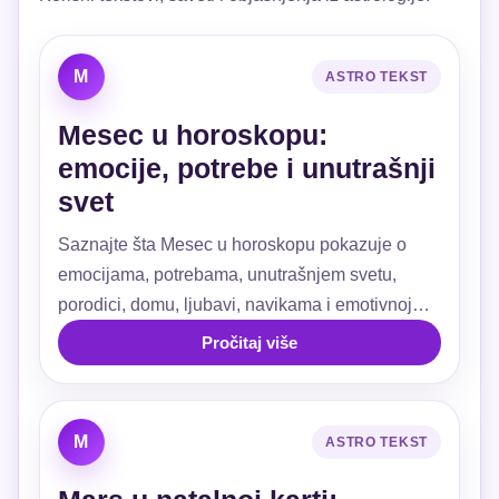
M
ASTRO TEKST
Mesec u horoskopu:
emocije, potrebe i unutrašnji
svet
Saznajte šta Mesec u horoskopu pokazuje o
emocijama, potrebama, unutrašnjem svetu,
porodici, domu, ljubavi, navikama i emotivnoj
sigurnosti.
Pročitaj više
M
ASTRO TEKST