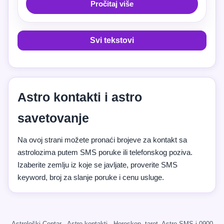
Pročitaj više
Svi tekstovi
Astro kontakti i astro
savetovanje
Na ovoj strani možete pronaći brojeve za kontakt sa
astrolozima putem SMS poruke ili telefonskog poziva.
Izaberite zemlju iz koje se javljate, proverite SMS
keyword, broj za slanje poruke i cenu usluge.
Astrološki Centar · Astro kontakti · Horoskop, tarot, Astro SMS i 0900