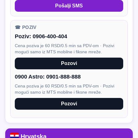
Pošalji SMS
☎ POZIV
Poziv:
0906-400-404
Cena poziva je 60 RSD/0.5 min sa PDV-om · Pozivi
mogući samo iz MTS mobilne i fiksne mreže.
Pozovi
0900 Astro:
0901-888-888
Cena poziva je 60 RSD/0.5 min sa PDV-om · Pozivi
mogući samo iz MTS mobilne i fiksne mreže.
Pozovi
Hrvatska