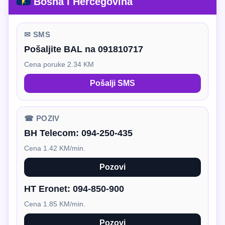
Bosna i Hercegovina
✉ SMS
Pošaljite BAL na 091810717
Cena poruke 2.34 KM
Pošalji SMS
☎ POZIV
BH Telecom:
094-250-435
Cena 1.42 KM/min.
Pozovi
HT Eronet:
094-850-900
Cena 1.85 KM/min.
Pozovi