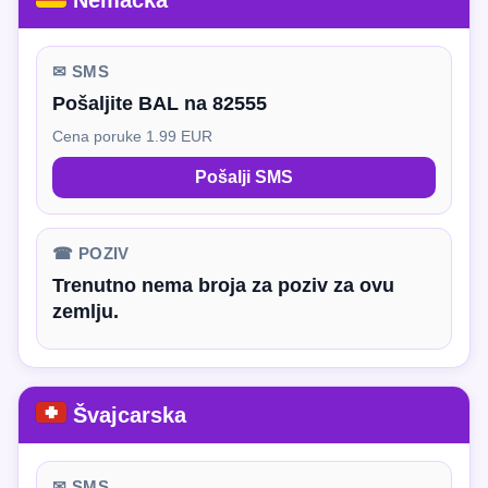
Nemačka
✉ SMS
Pošaljite BAL na 82555
Cena poruke 1.99 EUR
Pošalji SMS
☎ POZIV
Trenutno nema broja za poziv za ovu
zemlju.
Švajcarska
✉ SMS