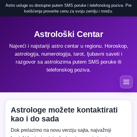
Astro usluge su dostupne putem SMS poruke i telefonskog poziva. Pre
korišćenja proverite cenu za svoju zemlju i mrežu.
Astrološki Centar
Najveći i najstariji astro centar u regionu. Horoskop,
astrologija, numerologija, tarot, ljubavni saveti i
razgovor sa astrolozima putem SMS poruke ili
telefonskog poziva.
Astrologe možete kontaktirati
kao i do sada
Dok prelazimo na novu verziju sajta, najvažniji