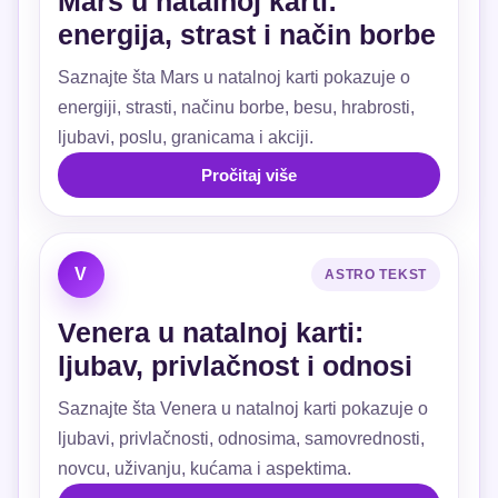
Mars u natalnoj karti:
energija, strast i način borbe
Saznajte šta Mars u natalnoj karti pokazuje o
energiji, strasti, načinu borbe, besu, hrabrosti,
ljubavi, poslu, granicama i akciji.
Pročitaj više
V
ASTRO TEKST
Venera u natalnoj karti:
ljubav, privlačnost i odnosi
Saznajte šta Venera u natalnoj karti pokazuje o
ljubavi, privlačnosti, odnosima, samovrednosti,
novcu, uživanju, kućama i aspektima.