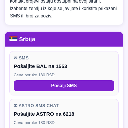
kontakt brojevi ostaju dostupni na ovoj strani.
Izaberite zemlju iz koje se javljate i koristite prikazani
SMS ili broj za poziv.
Srbija
✉ SMS
Pošaljite BAL na 1553
Cena poruke 180 RSD
Pošalji SMS
✉ ASTRO SMS CHAT
Pošaljite ASTRO na 6218
Cena poruke 180 RSD