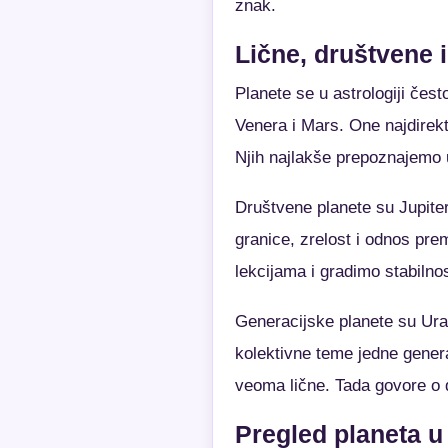
znak.
Lične, društvene 
Planete se u astrologiji čes
Venera i Mars. One najdirektn
Njih najlakše prepoznajemo
Društvene planete su Jupiter
granice, zrelost i odnos pr
lekcijama i gradimo stabilnos
Generacijske planete su Ura
kolektivne teme jedne genera
veoma lične. Tada govore o 
Pregled planeta u 