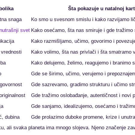
bolika
Šta pokazuje u natalnoj kart
votna snaga
Ko smo u svesnom smislu i kako razvijamo li
nutrašnji svet
Kako osećamo, šta nas smiruje i gde tražimo 
ikacija
Kako razmišljamo, učimo, govorimo i povezuj
 vrednosti
Kako volimo, šta nas privlači i šta smatramo 
rba
Kako delujemo, želimo, reagujemo i branimo s
o
Gde se širimo, učimo, verujemo i prepoznajem
dgovornost
Gde sazrevamo, gradimo strukturu i učimo str
riginalnost
Gde tražimo oslobađanje, autentičnost i novi p
ja
Gde sanjamo, idealizujemo, osećamo i tražim
ć, dubina
Gde prolazimo duboke promene, krize i unutr
ku, ali svaka planeta ima mnogo slojeva. Njeno značenje zav