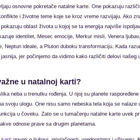
vljaju osnovne pokretače natalne karte. One pokazuju različit
konflikte i životne teme koje se kroz vreme razvijaju. Ako zn
pokazuju oblast života u kojoj se ta energija najviše ispolja
zuje identitet, Mesec emocije, Merkur misli, Venera ljubav, 
e, Neptun ideale, a Pluton duboku transformaciju. Kada ra
asnija, jer počinjemo da vidimo kako različiti delovi našeg 
ažne u natalnoj karti?
slika neba u trenutku rođenja. U njoj su planete raspoređe
ma svoju ulogu. One nisu samo nebeska tela koja se nalaze
h funkcija u čoveku. Zato se u tumačenju natalne karte uvek p
 kakve odnose prave sa drugim planetama.
 karti
govori o ljubavi, privlačnosti, vrednostima i uživanju. A