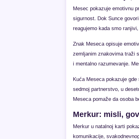
Mesec pokazuje emotivnu pri
sigurnost. Dok Sunce govor
reagujemo kada smo ranjivi, 
Znak Meseca opisuje emotivni
zemljanim znakovima traži s
i mentalno razumevanje. Mes
Kuća Meseca pokazuje gde se
sedmoj partnerstvo, u deseto
Meseca pomaže da osoba bolje
Merkur: misli, go
Merkur u natalnoj karti poka
komunikacije, svakodnevnog 