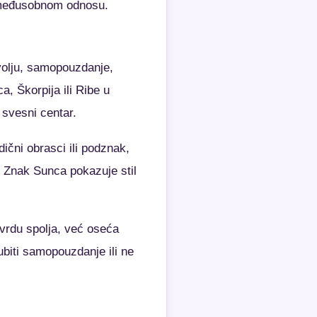
u međusobnom odnosu.
 volju, samopouzdanje,
a, Škorpija ili Ribe u
svesni centar.
ični obrasci ili podznak,
. Znak Sunca pokazuje stil
tvrdu spolja, već oseća
biti samopouzdanje ili ne