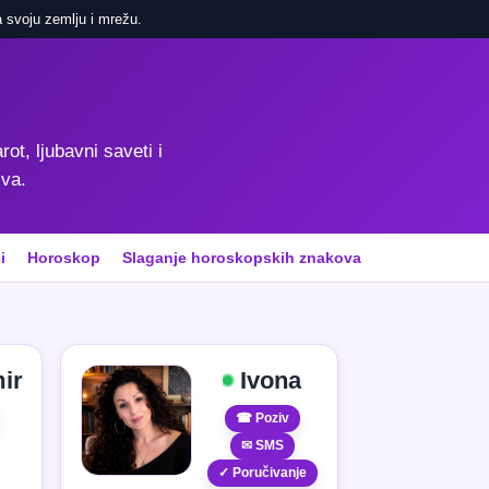
 svoju zemlju i mrežu.
rot, ljubavni saveti i
iva.
i
Horoskop
Slaganje horoskopskih znakova
ir
Ivona
☎ Poziv
✉ SMS
✓ Poručivanje