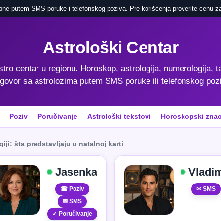
pne putem SMS poruke i telefonskog poziva. Pre korišćenja proverite cenu za
Astrološki Centar
astro centar u regionu. Horoskop, astrologija, numerologija, ta
govor sa astrolozima putem SMS poruke ili telefonskog poz
Poziv
Poručivanje
Astrološki tekstovi
Horoskopski znac
iji: šta predstavljaju u natalnoj karti
Jasenka
Vladim
☎ Poziv
✉ SMS
✉ SMS
✓ Poručivanje