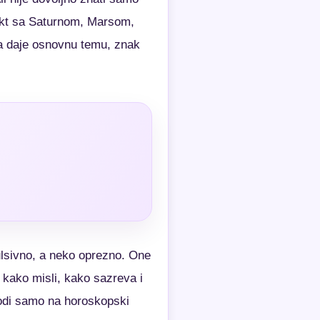
spekt sa Saturnom, Marsom,
ta daje osnovnu temu, znak
lsivno, a neko oprezno. One
 kako misli, kako sazreva i
vodi samo na horoskopski