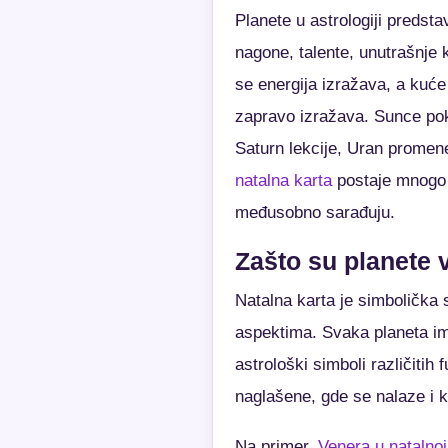
Planete u astrologiji predsta
nagone, talente, unutrašnje 
se energija izražava, a kuće 
zapravo izražava. Sunce poka
Saturn lekcije, Uran promen
natalna karta
postaje mnogo j
međusobno sarađuju.
Zašto su planete v
Natalna karta je simbolička 
aspektima. Svaka planeta i
astrološki simboli različiti
naglašene, gde se nalaze i
Na primer,
Venera u natalnoj