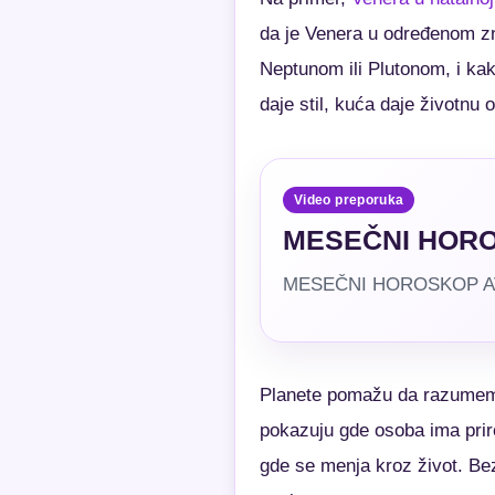
da je Venera u određenom zna
Neptunom ili Plutonom, i kak
daje stil, kuća daje životnu 
Video preporuka
MESEČNI HORO
MESEČNI HOROSKOP AVGUS
Planete pomažu da razumemo
pokazuju gde osoba ima prir
gde se menja kroz život. Be