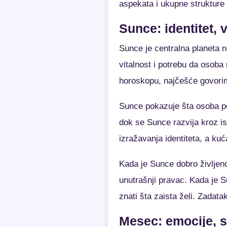
aspekata i ukupne strukture
Sunce: identitet, v
Sunce je centralna planeta n
vitalnost i potrebu da osoba
horoskopu, najčešće govorim
Sunce pokazuje šta osoba pos
dok se Sunce razvija kroz i
izražavanja identiteta, a kuć
Kada je Sunce dobro življeno
unutrašnji pravac. Kada je S
znati šta zaista želi. Zadata
Mesec: emocije, s