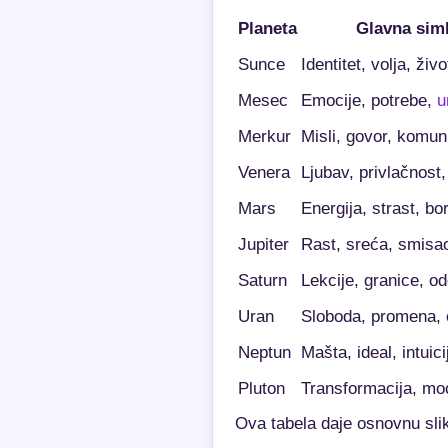
Planeta
Glavna sim
Sunce
Identitet, volja, ži
Mesec
Emocije, potrebe,
u
Merkur
Misli, govor, komun
Venera
Ljubav, privlačnost,
Mars
Energija, strast, bo
Jupiter
Rast, sreća, smisa
Saturn
Lekcije, granice, o
Uran
Sloboda, promena, o
Neptun
Mašta, ideal, intuici
Pluton
Transformacija, mo
Ova tabela daje osnovnu sli