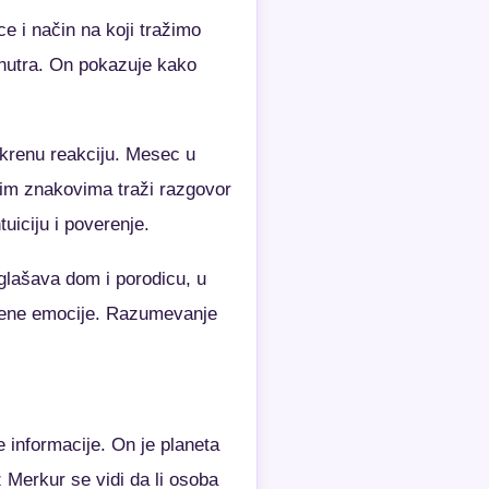
e i način na koji tražimo
nutra. On pokazuje kako
skrenu reakciju. Mesec u
nim znakovima traži razgovor
iciju i poverenje.
glašava dom i porodicu, u
rivene emocije. Razumevanje
e informacije. On je planeta
 Merkur se vidi da li osoba