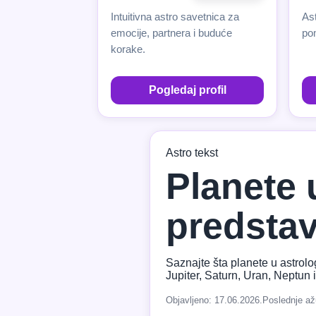
Intuitivna astro savetnica za
Ast
emocije, partnera i buduće
pom
korake.
Pogledaj profil
Astro tekst
Planete u
predstavl
Saznajte šta planete u astrolo
Jupiter, Saturn, Uran, Neptun i
Objavljeno: 17.06.2026.
Poslednje až