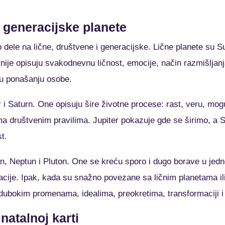
i generacijske planete
to dele na lične, društvene i generacijske. Lične planete su 
ije opisuju svakodnevnu ličnost, emocije, način razmišljanja, 
 u ponašanju osobe.
 i Saturn. One opisuju šire životne procese: rast, veru, mo
ema društvenim pravilima. Jupiter pokazuje gde se širimo, 
t.
n, Neptun i Pluton. One se kreću sporo i dugo borave u jedn
cije. Ipak, kada su snažno povezane sa ličnim planetama ili
dubokim promenama, idealima, preokretima, transformaciji i
natalnoj karti