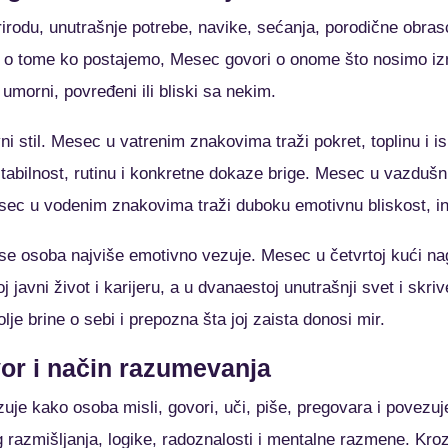
rodu, unutrašnje potrebe, navike, sećanja, porodične obrasc
i o tome ko postajemo, Mesec govori o onome što nosimo iz
umorni, povređeni ili bliski sa nekim.
 stil. Mesec u vatrenim znakovima traži pokret, toplinu i i
tabilnost, rutinu i konkretne dokaze brige. Mesec u vazduš
ec u vodenim znakovima traži duboku emotivnu bliskost, intu
 osoba najviše emotivno vezuje. Mesec u četvrtoj kući na
j javni život i karijeru, a u dvanaestoj unutrašnji svet i sk
 brine o sebi i prepozna šta joj zaista donosi mir.
vor i način razumevanja
zuje kako osoba misli, govori, uči, piše, pregovara i povezuj
razmišljanja, logike, radoznalosti i mentalne razmene. Kroz