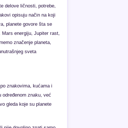
e delove ličnosti, potrebe,
akovi opisuju način na koji
va, planete govore šta se
Mars energiju, Jupiter rast,
zumemo značenje planeta,
unutrašnjeg sveta
ne po znakovima, kućama i
 u određenom znaku, već
rvo gleda koje su planete
li nije dovoljno znati samo