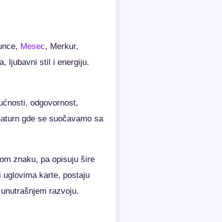
Sunce,
Mesec
, Merkur,
ljubavni stil i energiju.
gućnosti, odgovornost,
a Saturn gde se suočavamo sa
om znaku, pa opisuju šire
 uglovima karte, postaju
 unutrašnjem razvoju.