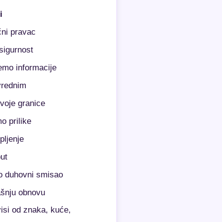
i
čni pravac
sigurnost
emo informacije
vrednim
voje granice
o prilike
pljenje
ut
o duhovni smisao
ašnju obnovu
isi od znaka, kuće,