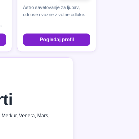
Astro savetovanje za ljubav,
odnose i važne životne odluke.
a.
Pogledaj profil
ti
, Merkur, Venera, Mars,