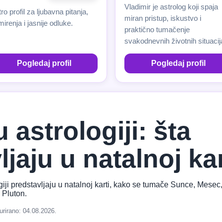
Vladimir je astrolog koji spaja
ro profil za ljubavna pitanja,
miran pristup, iskustvo i
irenja i jasnije odluke.
praktično tumačenje
svakodnevnih životnih situacij
Pogledaj profil
Pogledaj profil
 astrologiji: šta
jaju u natalnoj kar
giji predstavljaju u natalnoj karti, kako se tumače Sunce, Mesec
 Pluton.
urirano: 04.08.2026.