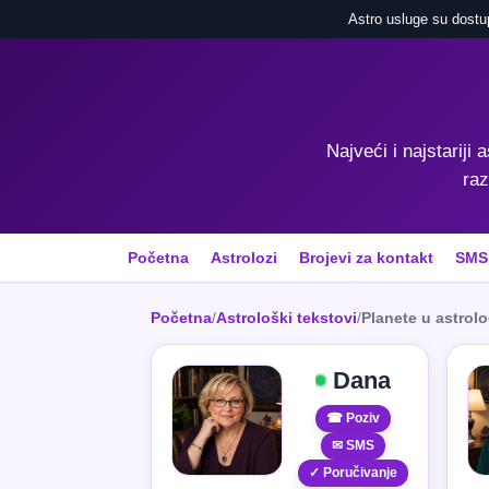
Astro usluge su dostu
Najveći i najstariji 
raz
Početna
Astrolozi
Brojevi za kontakt
SMS
Početna
/
Astrološki tekstovi
/
Planete u astrolog
Dana
☎ Poziv
✉ SMS
✓ Poručivanje