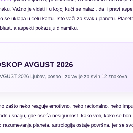
ku. Važno je videti i u kojoj kući se nalazi, da li pravi a
o se uklapa u celu kartu. Isto važi za svaku planetu. Plane
oblast, a aspekti pokazuju dinamiku.
SKOP AVGUST 2026
T 2026 Ljubav, posao i zdravlje za svih 12 znakova
 zašto neko reaguje emotivno, neko racionalno, neko impu
odnu snagu, gde oseća nesigurnost, kako voli, kako se bori,
z razumevanja planeta, astrologija ostaje površna, jer se s