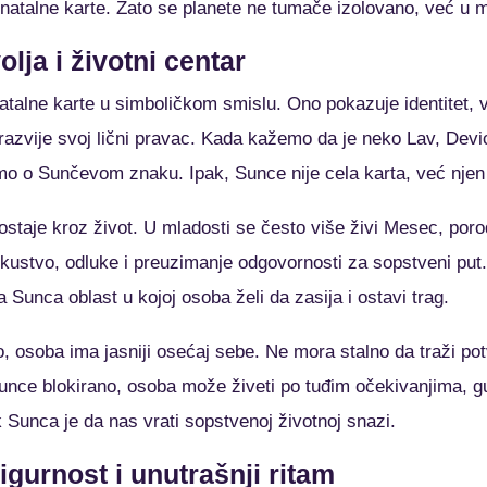
 natalne karte. Zato se planete ne tumače izolovano, već 
olja i životni centar
atalne karte u simboličkom smislu. Ono pokazuje identitet,
 razvije svoj lični pravac. Kada kažemo da je neko Lav, Devic
o o Sunčevom znaku. Ipak, Sunce nije cela karta, već njen 
taje kroz život. U mladosti se često više živi Mesec, porod
skustvo, odluke i preuzimanje odgovornosti za sopstveni put
a Sunca oblast u kojoj osoba želi da zasija i ostavi trag.
, osoba ima jasniji osećaj sebe. Ne mora stalno da traži po
unce blokirano, osoba može živeti po tuđim očekivanjima, gu
k Sunca je da nas vrati sopstvenoj životnoj snazi.
igurnost i unutrašnji ritam