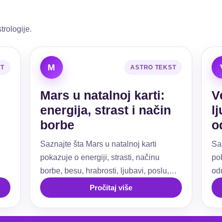
trologije.
M
ST
ASTRO TEKST
Mars u natalnoj karti:
V
energija, strast i način
l
borbe
o
Saznajte šta Mars u natalnoj karti
Sa
pokazuje o energiji, strasti, načinu
pok
borbe, besu, hrabrosti, ljubavi, poslu,
od
ti.
granicama i akciji.
už
Pročitaj više