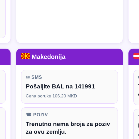
Makedonija
✉ SMS
Pošaljite BAL na 141991
Cena poruke 106.20 MKD
☎ POZIV
Trenutno nema broja za poziv
za ovu zemlju.