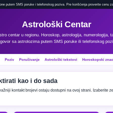
pne putem SMS poruke i telefonskog poziva. Pre korišćenja proverite cenu za
Astrološki Centar
astro centar u regionu. Horoskop, astrologija, numerologija, ta
govor sa astrolozima putem SMS poruke ili telefonskog poz
Poziv
Poručivanje
Astrološki tekstovi
Horoskopski znac
tirati kao i do sada
niji kontakt brojevi ostaju dostupni na ovoj strani. Izaberite zeml