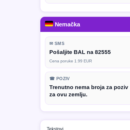
Nemačka
✉ SMS
Pošaljite BAL na 82555
Cena poruke 1.99 EUR
☎ POZIV
Trenutno nema broja za poziv
za ovu zemlju.
Tekstovi