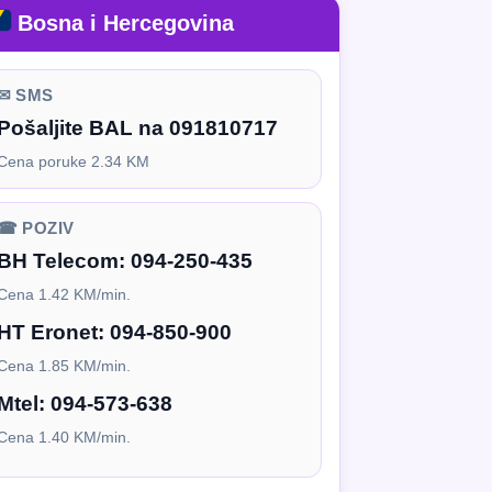
Bosna i Hercegovina
✉ SMS
Pošaljite BAL na 091810717
Cena poruke 2.34 KM
☎ POZIV
BH Telecom:
094-250-435
Cena 1.42 KM/min.
HT Eronet:
094-850-900
Cena 1.85 KM/min.
Mtel:
094-573-638
Cena 1.40 KM/min.