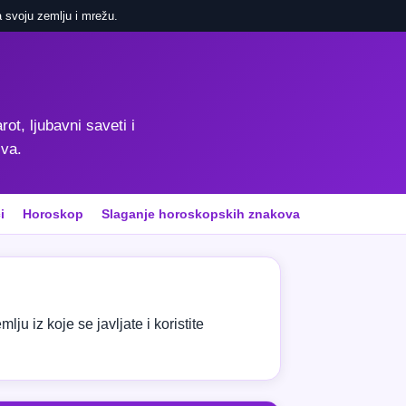
 svoju zemlju i mrežu.
rot, ljubavni saveti i
iva.
i
Horoskop
Slaganje horoskopskih znakova
ju iz koje se javljate i koristite