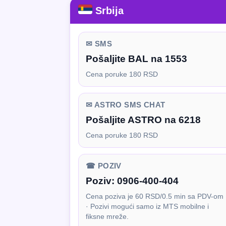
Srbija
✉ SMS
Pošaljite BAL na 1553
Cena poruke 180 RSD
✉ ASTRO SMS CHAT
Pošaljite ASTRO na 6218
Cena poruke 180 RSD
☎ POZIV
Poziv:
0906-400-404
Cena poziva je 60 RSD/0.5 min sa PDV-om
· Pozivi mogući samo iz MTS mobilne i
fiksne mreže.