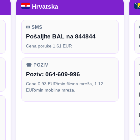
Hrvatska
✉ SMS
Pošaljite BAL na 844844
Cena poruke 1.61 EUR
☎ POZIV
Poziv:
064-609-996
Cena 0.93 EUR/min fiksna mreža, 1.12
EUR/min mobilna mreža.