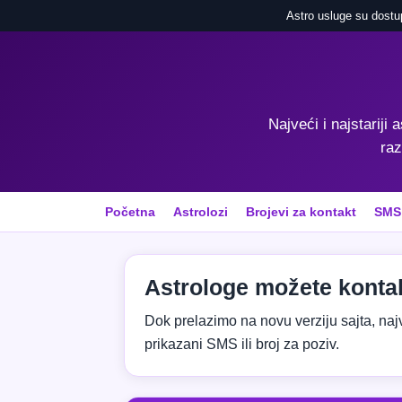
Astro usluge su dostu
Najveći i najstariji 
raz
Početna
Astrolozi
Brojevi za kontakt
SMS
Astrologe možete kontak
Dok prelazimo na novu verziju sajta, najvaž
prikazani SMS ili broj za poziv.