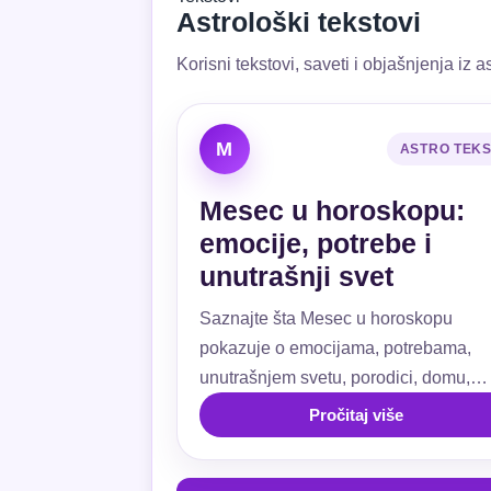
Astrološki tekstovi
Korisni tekstovi, saveti i objašnjenja iz as
M
ASTRO TEK
Mesec u horoskopu:
emocije, potrebe i
unutrašnji svet
Saznajte šta Mesec u horoskopu
pokazuje o emocijama, potrebama,
unutrašnjem svetu, porodici, domu,
ljubavi, navikama i emotivnoj sigurnos
Pročitaj više