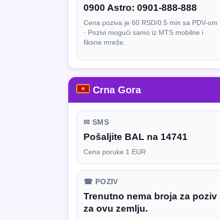
0900 Astro:
0901-888-888
Cena poziva je 60 RSD/0.5 min sa PDV-om
· Pozivi mogući samo iz MTS mobilne i
fiksne mreže.
Crna Gora
✉ SMS
Pošaljite BAL na 14741
Cena poruke 1 EUR
☎ POZIV
Trenutno nema broja za poziv
za ovu zemlju.