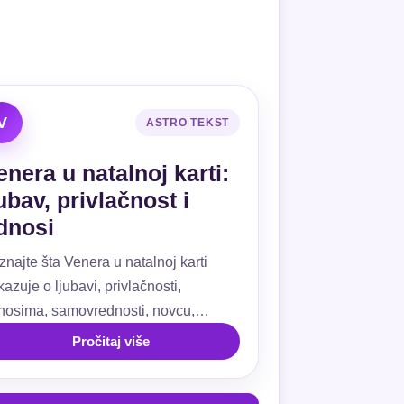
V
ASTRO TEKST
enera u natalnoj karti:
jubav, privlačnost i
dnosi
znajte šta Venera u natalnoj karti
azuje o ljubavi, privlačnosti,
nosima, samovrednosti, novcu,
ivanju, kućama i aspektima.
Pročitaj više