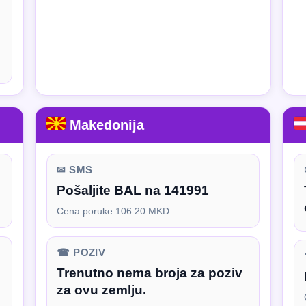
Makedonija
✉ SMS
Pošaljite BAL na 141991
Cena poruke 106.20 MKD
☎ POZIV
Trenutno nema broja za poziv
za ovu zemlju.