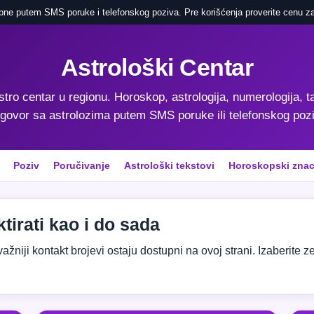
pne putem SMS poruke i telefonskog poziva. Pre korišćenja proverite cenu za
Astrološki Centar
astro centar u regionu. Horoskop, astrologija, numerologija, ta
govor sa astrolozima putem SMS poruke ili telefonskog poz
Poziv
Poručivanje
Astrološki tekstovi
Horoskopski znac
tirati kao i do sada
niji kontakt brojevi ostaju dostupni na ovoj strani. Izaberite zeml