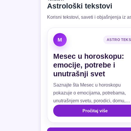
Astrološki tekstovi
Korisni tekstovi, saveti i objašnjenja iz as
M
ASTRO TEK
Mesec u horoskopu:
emocije, potrebe i
unutrašnji svet
Saznajte šta Mesec u horoskopu
pokazuje o emocijama, potrebama,
unutrašnjem svetu, porodici, domu,
ljubavi, navikama i emotivnoj sigurnos
Pročitaj više