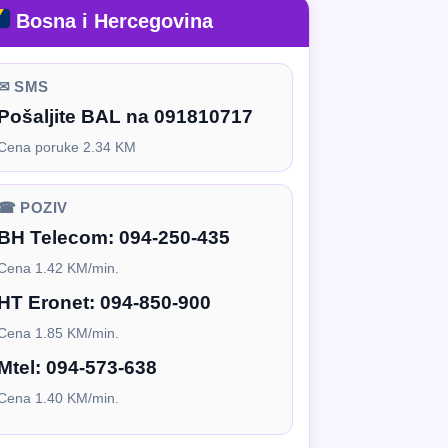
Bosna i Hercegovina
✉ SMS
Pošaljite BAL na 091810717
Cena poruke 2.34 KM
☎ POZIV
BH Telecom:
094-250-435
Cena 1.42 KM/min.
HT Eronet:
094-850-900
Cena 1.85 KM/min.
Mtel:
094-573-638
Cena 1.40 KM/min.