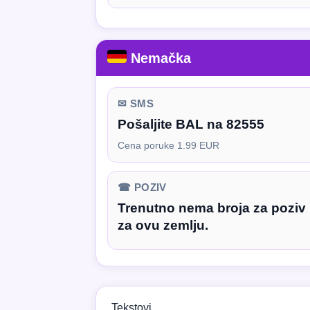
Nemačka
✉ SMS
Pošaljite BAL na 82555
Cena poruke 1.99 EUR
☎ POZIV
Trenutno nema broja za poziv
za ovu zemlju.
Tekstovi