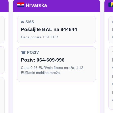
Hrvatska
✉ SMS
Pošaljite BAL na 844844
Cena poruke 1.61 EUR
☎ POZIV
Poziv:
064-609-996
Cena 0.93 EUR/min fiksna mreža, 1.12
EUR/min mobilna mreža.