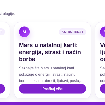
trologije.
M
ST
ASTRO TEKST
Mars u natalnoj karti:
V
energija, strast i način
l
borbe
o
Saznajte šta Mars u natalnoj karti
Sa
pokazuje o energiji, strasti, načinu
pok
borbe, besu, hrabrosti, ljubavi, poslu,
od
ti.
granicama i akciji.
už
Pročitaj više