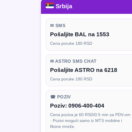
Srbija
✉ SMS
Pošaljite BAL na 1553
Cena poruke 180 RSD
✉ ASTRO SMS CHAT
Pošaljite ASTRO na 6218
Cena poruke 180 RSD
☎ POZIV
Poziv:
0906-400-404
Cena poziva je 60 RSD/0.5 min sa PDV-om
· Pozivi mogući samo iz MTS mobilne i
fiksne mreže.