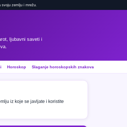
 svoju zemlju i mrežu.
rot, ljubavni saveti i
iva.
i
Horoskop
Slaganje horoskopskih znakova
ju iz koje se javljate i koristite