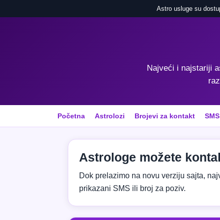
Astro usluge su dostu
Najveći i najstariji 
raz
Početna
Astrolozi
Brojevi za kontakt
SMS
Astrologe možete kontak
Dok prelazimo na novu verziju sajta, najvaž
prikazani SMS ili broj za poziv.