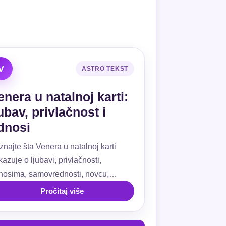
V
ASTRO TEKST
enera u natalnoj karti:
jubav, privlačnost i
dnosi
znajte šta Venera u natalnoj karti
azuje o ljubavi, privlačnosti,
nosima, samovrednosti, novcu,
ivanju, kućama i aspektima.
Pročitaj više