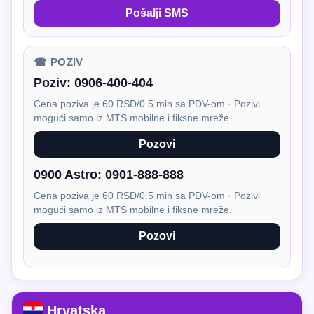
Pošalji SMS
☎ POZIV
Poziv:
0906-400-404
Cena poziva je 60 RSD/0.5 min sa PDV-om · Pozivi
mogući samo iz MTS mobilne i fiksne mreže.
Pozovi
0900 Astro:
0901-888-888
Cena poziva je 60 RSD/0.5 min sa PDV-om · Pozivi
mogući samo iz MTS mobilne i fiksne mreže.
Pozovi
Hrvatska