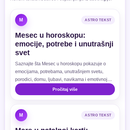
M
ASTRO TEKST
Mesec u horoskopu:
emocije, potrebe i unutrašnji
svet
Saznajte šta Mesec u horoskopu pokazuje o
emocijama, potrebama, unutrašnjem svetu,
porodici, domu, ljubavi, navikama i emotivnoj
sigurnosti.
Pročitaj više
M
ASTRO TEKST