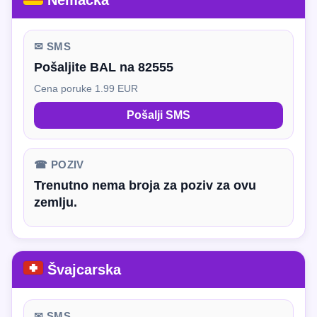
Nemačka
✉ SMS
Pošaljite BAL na 82555
Cena poruke 1.99 EUR
Pošalji SMS
☎ POZIV
Trenutno nema broja za poziv za ovu
zemlju.
Švajcarska
✉ SMS