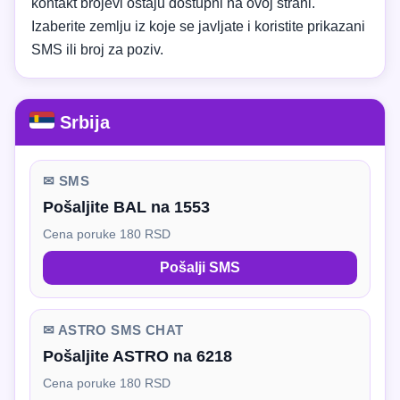
kontakt brojevi ostaju dostupni na ovoj strani.
Izaberite zemlju iz koje se javljate i koristite prikazani
SMS ili broj za poziv.
Srbija
✉ SMS
Pošaljite BAL na 1553
Cena poruke 180 RSD
Pošalji SMS
✉ ASTRO SMS CHAT
Pošaljite ASTRO na 6218
Cena poruke 180 RSD