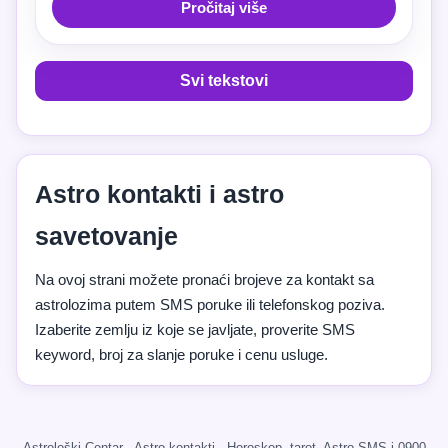
Pročitaj više
Svi tekstovi
Astro kontakti i astro
savetovanje
Na ovoj strani možete pronaći brojeve za kontakt sa
astrolozima putem SMS poruke ili telefonskog poziva.
Izaberite zemlju iz koje se javljate, proverite SMS
keyword, broj za slanje poruke i cenu usluge.
Astrološki Centar · Astro kontakti · Horoskop, tarot, Astro SMS i 0900