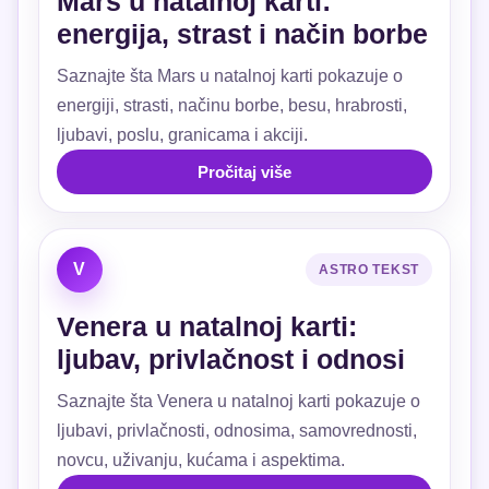
Mars u natalnoj karti:
energija, strast i način borbe
Saznajte šta Mars u natalnoj karti pokazuje o
energiji, strasti, načinu borbe, besu, hrabrosti,
ljubavi, poslu, granicama i akciji.
Pročitaj više
V
ASTRO TEKST
Venera u natalnoj karti:
ljubav, privlačnost i odnosi
Saznajte šta Venera u natalnoj karti pokazuje o
ljubavi, privlačnosti, odnosima, samovrednosti,
novcu, uživanju, kućama i aspektima.