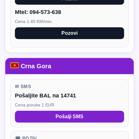
Mtel:
094-573-638
Cena 1.40 KM/min.
Pozovi
Crna Gora
✉ SMS
Pošaljite BAL na 14741
Cena poruke 1 EUR
Pošalji SMS
☎ POZIV