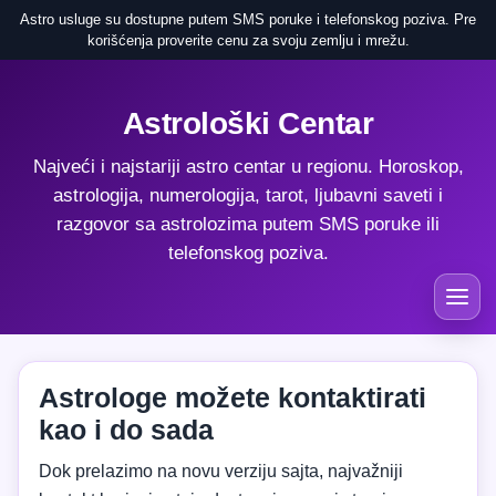
Astro usluge su dostupne putem SMS poruke i telefonskog poziva. Pre
korišćenja proverite cenu za svoju zemlju i mrežu.
Astrološki Centar
Najveći i najstariji astro centar u regionu. Horoskop,
astrologija, numerologija, tarot, ljubavni saveti i
razgovor sa astrolozima putem SMS poruke ili
telefonskog poziva.
Astrologe možete kontaktirati
kao i do sada
Dok prelazimo na novu verziju sajta, najvažniji