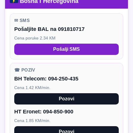
Bosna i Hercegovina
✉ SMS
Pošaljite BAL na 091810717
Cena poruke 2.34 KM
Pošalji SMS
☎ POZIV
BH Telecom:
094-250-435
Cena 1.42 KM/min.
Pozovi
HT Eronet:
094-850-900
Cena 1.85 KM/min.
Pozovi