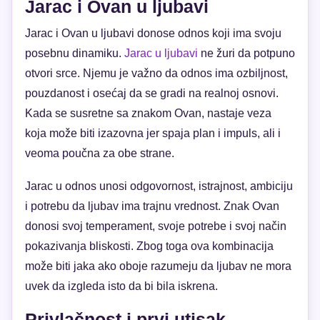
Jarac i Ovan u ljubavi
Jarac i Ovan u ljubavi donose odnos koji ima svoju
posebnu dinamiku.
Jarac u ljubavi
ne žuri da potpuno
otvori srce. Njemu je važno da odnos ima ozbiljnost,
pouzdanost i osećaj da se gradi na realnoj osnovi.
Kada se susretne sa znakom Ovan, nastaje veza
koja može biti izazovna jer spaja plan i impuls, ali i
veoma poučna za obe strane.
Jarac u odnos unosi odgovornost, istrajnost, ambiciju
i potrebu da ljubav ima trajnu vrednost. Znak Ovan
donosi svoj temperament, svoje potrebe i svoj način
pokazivanja bliskosti. Zbog toga ova kombinacija
može biti jaka ako oboje razumeju da ljubav ne mora
uvek da izgleda isto da bi bila iskrena.
Privlačnost i prvi utisak