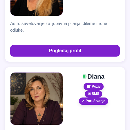
Astro savetovanje za ljubavna pitanja, dileme i lične
odluke.
Pogledaj profil
Diana
☎ Poziv
✉ SMS
✓ Poručivanje