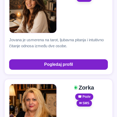
Jovana je usmerena na tarot, ljubavna pitanja i intuitivno
čitanje odnosa između dve osobe.
Pogledaj profil
Zorka
☎ Poziv
✉ SMS