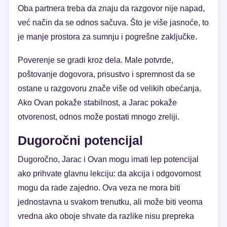
Oba partnera treba da znaju da razgovor nije napad,
već način da se odnos sačuva. Što je više jasnoće, to
je manje prostora za sumnju i pogrešne zaključke.
Poverenje se gradi kroz dela. Male potvrde,
poštovanje dogovora, prisustvo i spremnost da se
ostane u razgovoru znače više od velikih obećanja.
Ako Ovan pokaže stabilnost, a Jarac pokaže
otvorenost, odnos može postati mnogo zreliji.
Dugoročni potencijal
Dugoročno, Jarac i Ovan mogu imati lep potencijal
ako prihvate glavnu lekciju: da akcija i odgovornost
mogu da rade zajedno. Ova veza ne mora biti
jednostavna u svakom trenutku, ali može biti veoma
vredna ako oboje shvate da razlike nisu prepreka