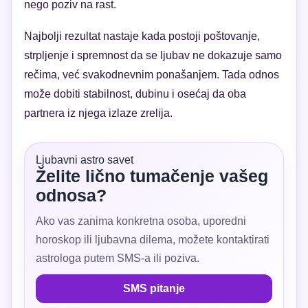
nego poziv na rast.
Najbolji rezultat nastaje kada postoji poštovanje,
strpljenje i spremnost da se ljubav ne dokazuje samo
rečima, već svakodnevnim ponašanjem. Tada odnos
može dobiti stabilnost, dubinu i osećaj da oba
partnera iz njega izlaze zrelija.
Ljubavni astro savet
Želite lično tumačenje vašeg
odnosa?
Ako vas zanima konkretna osoba, uporedni
horoskop ili ljubavna dilema, možete kontaktirati
astrologa putem SMS-a ili poziva.
SMS pitanje