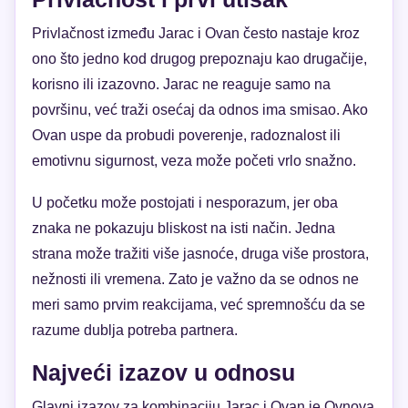
Privlačnost između Jarac i Ovan često nastaje kroz
ono što jedno kod drugog prepoznaju kao drugačije,
korisno ili izazovno. Jarac ne reaguje samo na
površinu, već traži osećaj da odnos ima smisao. Ako
Ovan uspe da probudi poverenje, radoznalost ili
emotivnu sigurnost, veza može početi vrlo snažno.
U početku može postojati i nesporazum, jer oba
znaka ne pokazuju bliskost na isti način. Jedna
strana može tražiti više jasnoće, druga više prostora,
nežnosti ili vremena. Zato je važno da se odnos ne
meri samo prvim reakcijama, već spremnošću da se
razume dublja potreba partnera.
Najveći izazov u odnosu
Glavni izazov za kombinaciju Jarac i Ovan je Ovnova