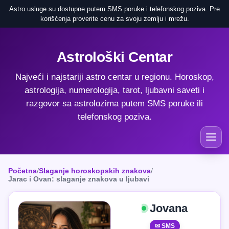
Astro usluge su dostupne putem SMS poruke i telefonskog poziva. Pre
korišćenja proverite cenu za svoju zemlju i mrežu.
Astrološki Centar
Najveći i najstariji astro centar u regionu. Horoskop,
astrologija, numerologija, tarot, ljubavni saveti i
razgovor sa astrolozima putem SMS poruke ili
telefonskog poziva.
Početna
/
Slaganje horoskopskih znakova
/
Jarac i Ovan: slaganje znakova u ljubavi
Jovana
✉ SMS