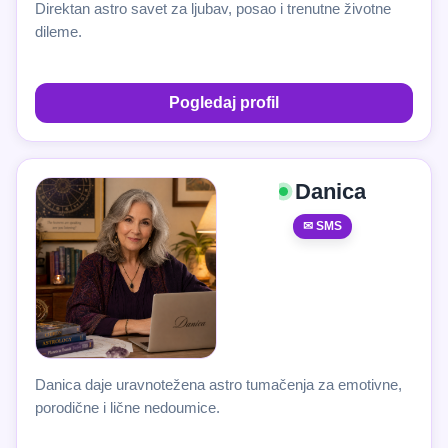
Direktan astro savet za ljubav, posao i trenutne životne
dileme.
Pogledaj profil
Danica
✉ SMS
Danica daje uravnotežena astro tumačenja za emotivne,
porodične i lične nedoumice.