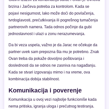
brzina i Jarčeva potreba za kontrolom. Kada se
pojavi nesigurnost, lako može doći do povlačenja,
tvrdoglavosti, prećutkivanja ili pogrešnog tumačenja
partnerovih namera. Tada odnos počinje da gubi
jednostavnost i ulazi u zonu nerazumevanja.
Da bi veza uspela, važno je da Jarac ne očekuje da
partner uvek sam prepozna šta mu je potrebno. Znak
Ovan treba da pokaže dovoljno poštovanja i
doslednosti da se odnos ne zasniva na nagađanju.
Kada se stvari izgovaraju mirno i na vreme, ova
kombinacija dobija stabilnost.
Komunikacija i poverenje
Komunikacija u ovoj vezi najbolje funkcioniše kada
nema pritiska, igranja uloga i prećutnog testiranja.