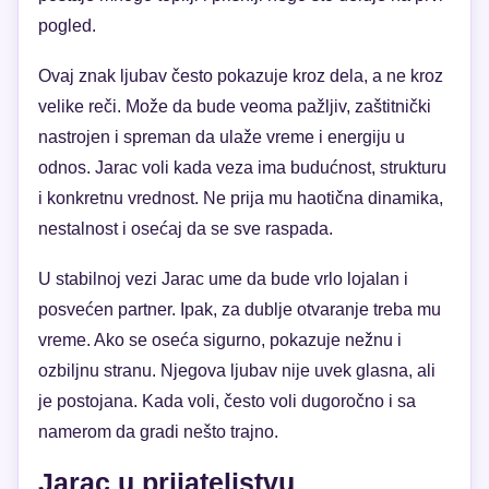
pogled.
Ovaj znak ljubav često pokazuje kroz dela, a ne kroz
velike reči. Može da bude veoma pažljiv, zaštitnički
nastrojen i spreman da ulaže vreme i energiju u
odnos. Jarac voli kada veza ima budućnost, strukturu
i konkretnu vrednost. Ne prija mu haotična dinamika,
nestalnost i osećaj da se sve raspada.
U stabilnoj vezi Jarac ume da bude vrlo lojalan i
posvećen partner. Ipak, za dublje otvaranje treba mu
vreme. Ako se oseća sigurno, pokazuje nežnu i
ozbiljnu stranu. Njegova ljubav nije uvek glasna, ali
je postojana. Kada voli, često voli dugoročno i sa
namerom da gradi nešto trajno.
Jarac u prijateljstvu