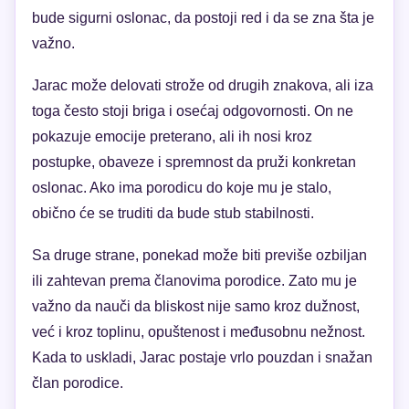
bude sigurni oslonac, da postoji red i da se zna šta je
važno.
Jarac može delovati strože od drugih znakova, ali iza
toga često stoji briga i osećaj odgovornosti. On ne
pokazuje emocije preterano, ali ih nosi kroz
postupke, obaveze i spremnost da pruži konkretan
oslonac. Ako ima porodicu do koje mu je stalo,
obično će se truditi da bude stub stabilnosti.
Sa druge strane, ponekad može biti previše ozbiljan
ili zahtevan prema članovima porodice. Zato mu je
važno da nauči da bliskost nije samo kroz dužnost,
već i kroz toplinu, opuštenost i međusobnu nežnost.
Kada to uskladi, Jarac postaje vrlo pouzdan i snažan
član porodice.