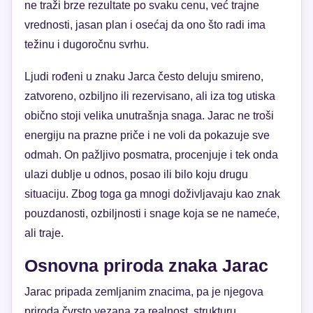
ne traži brze rezultate po svaku cenu, već trajne
vrednosti, jasan plan i osećaj da ono što radi ima
težinu i dugoročnu svrhu.
Ljudi rođeni u znaku Jarca često deluju smireno,
zatvoreno, ozbiljno ili rezervisano, ali iza tog utiska
obično stoji velika unutrašnja snaga. Jarac ne troši
energiju na prazne priče i ne voli da pokazuje sve
odmah. On pažljivo posmatra, procenjuje i tek onda
ulazi dublje u odnos, posao ili bilo koju drugu
situaciju. Zbog toga ga mnogi doživljavaju kao znak
pouzdanosti, ozbiljnosti i snage koja se ne nameće,
ali traje.
Osnovna priroda znaka Jarac
Jarac pripada zemljanim znacima, pa je njegova
priroda čvrsto vezana za realnost, strukturu,