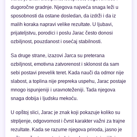
dugoročne gradnje. Njegova najveća snaga leži u
sposobnosti da ostane dosledan, da izdrži i da iz
malih koraka napravi velike rezultate. U ljubavi,
prijateljstvu, porodici i poslu Jarac često donosi
ozbiljnost, pouzdanost i osećaj stabilnosti.
Sa druge strane, izazovi Jarca su preterana
ozbiljnost, emotivna zatvorenost i sklonost da sam
sebi postavi prevelik teret. Kada nauči da odmor nije
slabost, a toplina nije prepreka uspehu, Jarac postaje
mnogo ispunjeniji i uravnoteženiji. Tada njegova
snaga dobija i ljudsku mekoću.
U opštoj slici, Jarac je znak koji pokazuje koliko su
strpljenje, odgovornost i čvrst karakter važni za trajne
rezultate. Kada se razume njegova priroda, jasno je