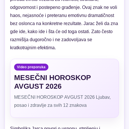
odgovornost i postepeno građenje. Ovaj znak ne voli
haos, nejasnoće i preteranu emotivnu dramatičnost
bez oslonca na konkretne rezultate. Jarac želi da zna
gde ide, kako ide i šta će od toga ostati. Zato često
razmišlja dugoročno i ne zadovoljava se
kratkotrajnim efektima.
Video preporuka
MESEČNI HOROSKOP
AVGUST 2026
MESEČNI HOROSKOP AVGUST 2026 Ljubav,
posao i zdravlje za svih 12 znakova
Simbolika Jarca govori o usponu, strpljenju i