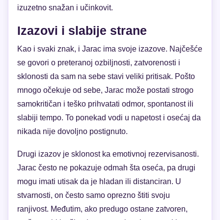
izuzetno snažan i učinkovit.
Izazovi i slabije strane
Kao i svaki znak, i Jarac ima svoje izazove. Najčešće
se govori o preteranoj ozbiljnosti, zatvorenosti i
sklonosti da sam na sebe stavi veliki pritisak. Pošto
mnogo očekuje od sebe, Jarac može postati strogo
samokritičan i teško prihvatati odmor, spontanost ili
slabiji tempo. To ponekad vodi u napetost i osećaj da
nikada nije dovoljno postignuto.
Drugi izazov je sklonost ka emotivnoj rezervisanosti.
Jarac često ne pokazuje odmah šta oseća, pa drugi
mogu imati utisak da je hladan ili distanciran. U
stvarnosti, on često samo oprezno štiti svoju
ranjivost. Međutim, ako predugo ostane zatvoren,