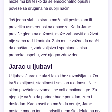
može mu biti teško da se emocionalno opusti i
poveže sa drugima na dublji način.
Još jedna slabija strana može biti pesimizam ili
prevelika usmerenost na obaveze. Kada Jarac
previše gleda na dužnost, može zaboraviti da život
nije samo rad i kontrola. Zato mu je važno da nauči
da opuštanje, zadovoljstvo i spontanost nisu
prepreka uspehu, već njegov zdrav deo.
Jarac u ljubavi
U ljubavi Jarac ne ulazi lako i bez razmišljanja. On
traži ozbiljnost, stabilnost i smisao u odnosu. Nije
sklon površnim vezama i ne voli emotivne igre. Za
njega je važno da partner bude pouzdan, zreo i
dosledan. Kada oseti da može da veruje, Jarac
postaje mnogo topliji i prisniji nego što deluje na prvi