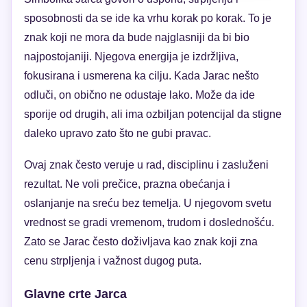
sposobnosti da se ide ka vrhu korak po korak. To je
znak koji ne mora da bude najglasniji da bi bio
najpostojaniji. Njegova energija je izdržljiva,
fokusirana i usmerena ka cilju. Kada Jarac nešto
odluči, on obično ne odustaje lako. Može da ide
sporije od drugih, ali ima ozbiljan potencijal da stigne
daleko upravo zato što ne gubi pravac.
Ovaj znak često veruje u rad, disciplinu i zasluženi
rezultat. Ne voli prečice, prazna obećanja i
oslanjanje na sreću bez temelja. U njegovom svetu
vrednost se gradi vremenom, trudom i doslednošću.
Zato se Jarac često doživljava kao znak koji zna
cenu strpljenja i važnost dugog puta.
Glavne crte Jarca