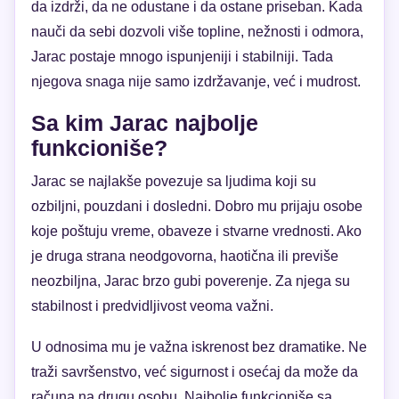
da izdrži, da ne odustane i da ostane priseban. Kada
nauči da sebi dozvoli više topline, nežnosti i odmora,
Jarac postaje mnogo ispunjeniji i stabilniji. Tada
njegova snaga nije samo izdržavanje, već i mudrost.
Sa kim Jarac najbolje
funkcioniše?
Jarac se najlakše povezuje sa ljudima koji su
ozbiljni, pouzdani i dosledni. Dobro mu prijaju osobe
koje poštuju vreme, obaveze i stvarne vrednosti. Ako
je druga strana neodgovorna, haotična ili previše
neozbiljna, Jarac brzo gubi poverenje. Za njega su
stabilnost i predvidljivost veoma važni.
U odnosima mu je važna iskrenost bez dramatike. Ne
traži savršenstvo, već sigurnost i osećaj da može da
računa na drugu osobu. Najbolje funkcioniše sa