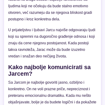
ljudima koji ne očekuju da bude stalno emotivno
otvoren, već razumeju da se njegova bliskost gradi
postupno i kroz konkretna dela.
U prijateljstvu i ljubavi Jarcu najviše odgovaraju ljudi
koji su spremni na dugoročno građenje odnosa i koji
znaju da cene njegovu postojanost. Kada postoji
takva ravnoteža, Jarac može da bude izuzetno
vredan i snažan deo nečijeg života.
Kako najbolje komunicirati sa
Jarcem?
Sa Jarcom je najbolje govoriti jasno, ozbiljno i
konkretno. On ne voli prazne priče, nepreciznost i
preteranu emocionalnu dramatiku. Kada mu nešto
objašnjavate, bolje je da budete logični i da pokažete