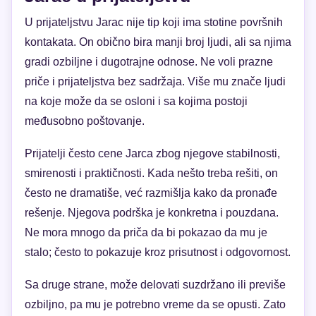
U prijateljstvu Jarac nije tip koji ima stotine površnih
kontakata. On obično bira manji broj ljudi, ali sa njima
gradi ozbiljne i dugotrajne odnose. Ne voli prazne
priče i prijateljstva bez sadržaja. Više mu znače ljudi
na koje može da se osloni i sa kojima postoji
međusobno poštovanje.
Prijatelji često cene Jarca zbog njegove stabilnosti,
smirenosti i praktičnosti. Kada nešto treba rešiti, on
često ne dramatiše, već razmišlja kako da pronađe
rešenje. Njegova podrška je konkretna i pouzdana.
Ne mora mnogo da priča da bi pokazao da mu je
stalo; često to pokazuje kroz prisutnost i odgovornost.
Sa druge strane, može delovati suzdržano ili previše
ozbiljno, pa mu je potrebno vreme da se opusti. Zato