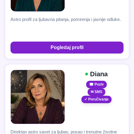
Astro profil za ljubavna pitanja, pomirenja i jasnije odluke.
Pogledaj profil
Diana
☎ Poziv
✉ SMS
✓ Poručivanje
Direktan astro savet za ljubav, posao i trenutne životne