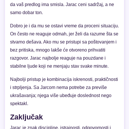
da vaš predlog ima smisla. Jarac ceni sadržaj, a ne
samo dobar ton.
Dobro je i da mu se ostavi vreme da proceni situaciju.
On često ne reaguje odmah, jer želi da razume šta se
stvarno dešava. Ako mu se pristupi sa poštovanjem i
bez pritiska, mnogo lakše će otvoreno prihvatiti
razgovor. Jarac najbolje reaguje na pouzdane i
stabilne ljude koji ne menjaju stav svake minute.
Najbolji pristup je kombinacija iskrenosti, praktičnosti
i strpljenja. Sa Jarcom nema potrebe za previše
ukrašavanja; njega više ubeđuje doslednost nego
spektakl.
Zaključak
Jarac je znak discipline, istrajnosti, odgovornosti i