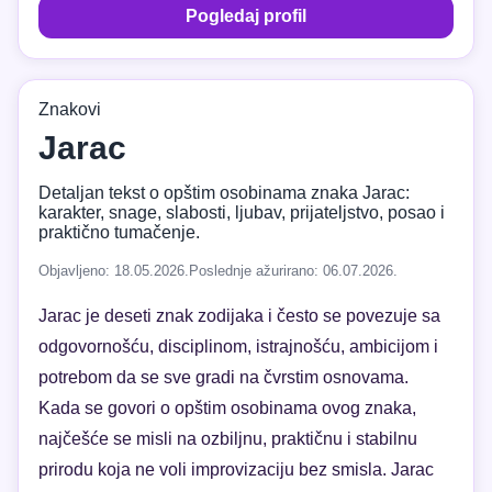
Pogledaj profil
Znakovi
Jarac
Detaljan tekst o opštim osobinama znaka Jarac:
karakter, snage, slabosti, ljubav, prijateljstvo, posao i
praktično tumačenje.
Objavljeno: 18.05.2026.
Poslednje ažurirano: 06.07.2026.
Jarac je deseti znak zodijaka i često se povezuje sa
odgovornošću, disciplinom, istrajnošću, ambicijom i
potrebom da se sve gradi na čvrstim osnovama.
Kada se govori o opštim osobinama ovog znaka,
najčešće se misli na ozbiljnu, praktičnu i stabilnu
prirodu koja ne voli improvizaciju bez smisla. Jarac