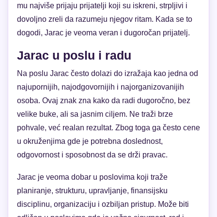
mu najviše prijaju prijatelji koji su iskreni, strpljivi i
dovoljno zreli da razumeju njegov ritam. Kada se to
dogodi, Jarac je veoma veran i dugoročan prijatelj.
Jarac u poslu i radu
Na poslu Jarac često dolazi do izražaja kao jedna od
najupornijih, najodgovornijih i najorganizovanijih
osoba. Ovaj znak zna kako da radi dugoročno, bez
velike buke, ali sa jasnim ciljem. Ne traži brze
pohvale, već realan rezultat. Zbog toga ga često cene
u okruženjima gde je potrebna doslednost,
odgovornost i sposobnost da se drži pravac.
Jarac je veoma dobar u poslovima koji traže
planiranje, strukturu, upravljanje, finansijsku
disciplinu, organizaciju i ozbiljan pristup. Može biti