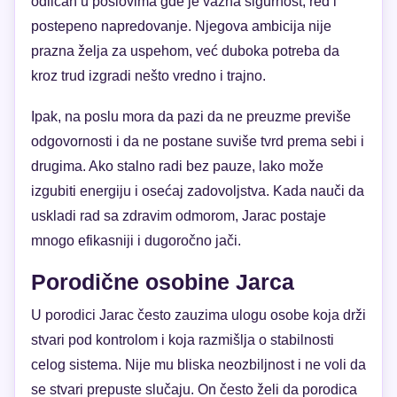
odličan u poslovima gde je važna sigurnost, red i
postepeno napredovanje. Njegova ambicija nije
prazna želja za uspehom, već duboka potreba da
kroz trud izgradi nešto vredno i trajno.
Ipak, na poslu mora da pazi da ne preuzme previše
odgovornosti i da ne postane suviše tvrd prema sebi i
drugima. Ako stalno radi bez pauze, lako može
izgubiti energiju i osećaj zadovoljstva. Kada nauči da
uskladi rad sa zdravim odmorom, Jarac postaje
mnogo efikasniji i dugoročno jači.
Porodične osobine Jarca
U porodici Jarac često zauzima ulogu osobe koja drži
stvari pod kontrolom i koja razmišlja o stabilnosti
celog sistema. Nije mu bliska neozbiljnost i ne voli da
se stvari prepuste slučaju. On često želi da porodica