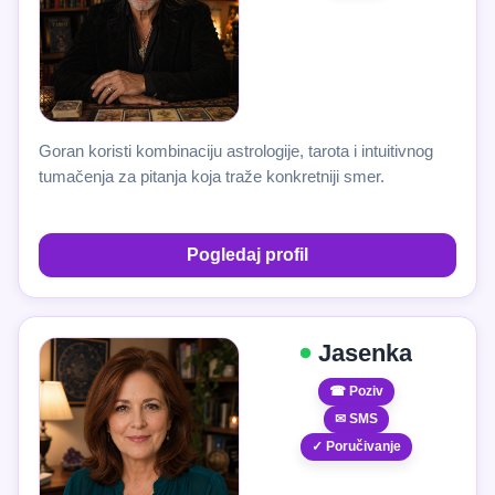
Goran koristi kombinaciju astrologije, tarota i intuitivnog
tumačenja za pitanja koja traže konkretniji smer.
Pogledaj profil
Jasenka
☎ Poziv
✉ SMS
✓ Poručivanje