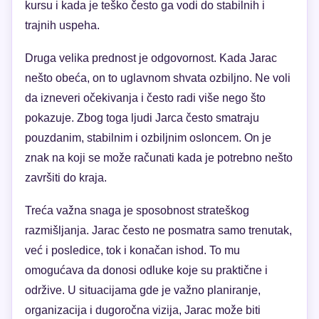
kursu i kada je teško često ga vodi do stabilnih i
trajnih uspeha.
Druga velika prednost je odgovornost. Kada Jarac
nešto obeća, on to uglavnom shvata ozbiljno. Ne voli
da izneveri očekivanja i često radi više nego što
pokazuje. Zbog toga ljudi Jarca često smatraju
pouzdanim, stabilnim i ozbiljnim osloncem. On je
znak na koji se može računati kada je potrebno nešto
završiti do kraja.
Treća važna snaga je sposobnost strateškog
razmišljanja. Jarac često ne posmatra samo trenutak,
već i posledice, tok i konačan ishod. To mu
omogućava da donosi odluke koje su praktične i
održive. U situacijama gde je važno planiranje,
organizacija i dugoročna vizija, Jarac može biti