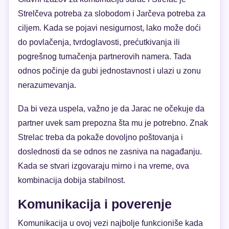
Strelčeva potreba za slobodom i Jarčeva potreba za
ciljem. Kada se pojavi nesigurnost, lako može doći
do povlačenja, tvrdoglavosti, prećutkivanja ili
pogrešnog tumačenja partnerovih namera. Tada
odnos počinje da gubi jednostavnost i ulazi u zonu
nerazumevanja.
Da bi veza uspela, važno je da Jarac ne očekuje da
partner uvek sam prepozna šta mu je potrebno. Znak
Strelac treba da pokaže dovoljno poštovanja i
doslednosti da se odnos ne zasniva na nagađanju.
Kada se stvari izgovaraju mirno i na vreme, ova
kombinacija dobija stabilnost.
Komunikacija i poverenje
Komunikacija u ovoj vezi najbolje funkcioniše kada