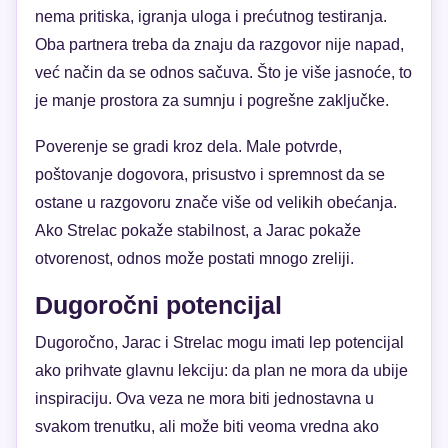
nema pritiska, igranja uloga i prećutnog testiranja.
Oba partnera treba da znaju da razgovor nije napad,
već način da se odnos sačuva. Što je više jasnoće, to
je manje prostora za sumnju i pogrešne zaključke.
Poverenje se gradi kroz dela. Male potvrde,
poštovanje dogovora, prisustvo i spremnost da se
ostane u razgovoru znače više od velikih obećanja.
Ako Strelac pokaže stabilnost, a Jarac pokaže
otvorenost, odnos može postati mnogo zreliji.
Dugoročni potencijal
Dugoročno, Jarac i Strelac mogu imati lep potencijal
ako prihvate glavnu lekciju: da plan ne mora da ubije
inspiraciju. Ova veza ne mora biti jednostavna u
svakom trenutku, ali može biti veoma vredna ako