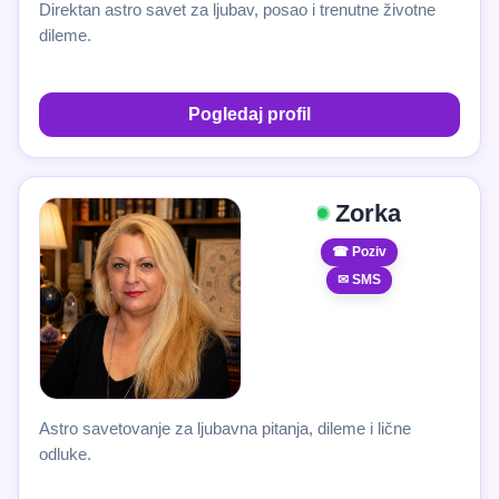
Direktan astro savet za ljubav, posao i trenutne životne
dileme.
Pogledaj profil
Zorka
☎ Poziv
✉ SMS
Astro savetovanje za ljubavna pitanja, dileme i lične
odluke.