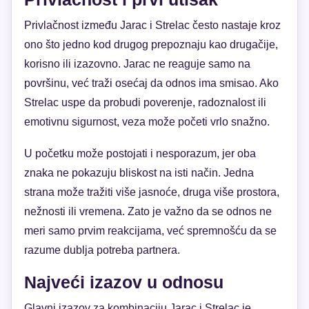
Privlačnost između Jarac i Strelac često nastaje kroz
ono što jedno kod drugog prepoznaju kao drugačije,
korisno ili izazovno. Jarac ne reaguje samo na
površinu, već traži osećaj da odnos ima smisao. Ako
Strelac uspe da probudi poverenje, radoznalost ili
emotivnu sigurnost, veza može početi vrlo snažno.
U početku može postojati i nesporazum, jer oba
znaka ne pokazuju bliskost na isti način. Jedna
strana može tražiti više jasnoće, druga više prostora,
nežnosti ili vremena. Zato je važno da se odnos ne
meri samo prvim reakcijama, već spremnošću da se
razume dublja potreba partnera.
Najveći izazov u odnosu
Glavni izazov za kombinaciju Jarac i Strelac je