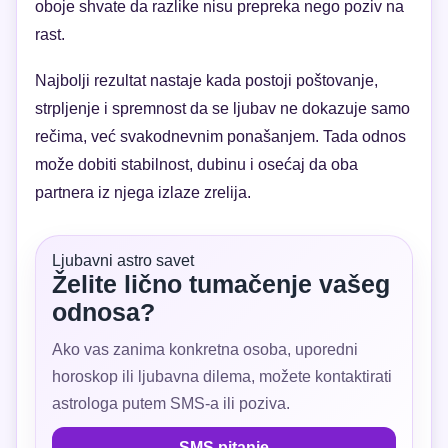
oboje shvate da razlike nisu prepreka nego poziv na
rast.
Najbolji rezultat nastaje kada postoji poštovanje,
strpljenje i spremnost da se ljubav ne dokazuje samo
rečima, već svakodnevnim ponašanjem. Tada odnos
može dobiti stabilnost, dubinu i osećaj da oba
partnera iz njega izlaze zrelija.
Ljubavni astro savet
Želite lično tumačenje vašeg
odnosa?
Ako vas zanima konkretna osoba, uporedni
horoskop ili ljubavna dilema, možete kontaktirati
astrologa putem SMS-a ili poziva.
SMS pitanje