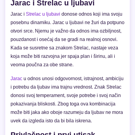
Jarac i Strelac u ljubavi
Jarac i
Strelac u ljubavi
donose odnos koji ima svoju
posebnu dinamiku. Jarac u ljubavi ne žuri da potpuno
otvori srce. Njemu je važno da odnos ima ozbiljnost,
pouzdanost i osećaj da se gradi na realnoj osnovi.
Kada se susretne sa znakom Strelac, nastaje veza
koja može biti razvojna jer spaja plan i širinu, ali i
veoma poučna za obe strane.
Jarac
u odnos unosi odgovornost, istrajnost, ambiciju
i potrebu da ljubav ima trajnu vrednost. Znak Strelac
donosi svoj temperament, svoje potrebe i svoj način
pokazivanja bliskosti. Zbog toga ova kombinacija
može biti jaka ako oboje razumeju da ljubav ne mora
uvek da izgleda isto da bi bila iskrena.
Privlačnost i prvi utisak