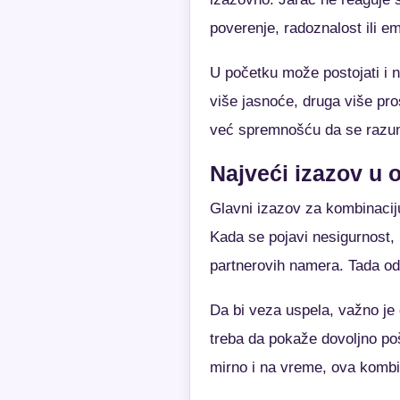
poverenje, radoznalost ili e
U početku može postojati i n
više jasnoće, druga više pr
već spremnošću da se razum
Najveći izazov u
Glavni izazov za kombinaciju
Kada se pojavi nesigurnost, 
partnerovih namera. Tada od
Da bi veza uspela, važno je
treba da pokaže dovoljno po
mirno i na vreme, ova kombin