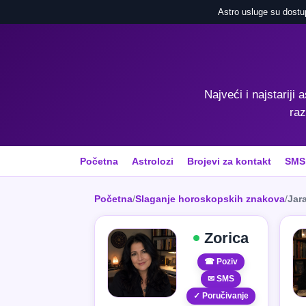
Astro usluge su dostu
Najveći i najstariji 
raz
Početna
Astrolozi
Brojevi za kontakt
SMS
Početna
/
Slaganje horoskopskih znakova
/
Jara
Zorica
☎ Poziv
✉ SMS
✓ Poručivanje