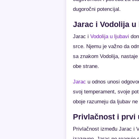
dugoročni potencijal.
Jarac i Vodolija u 
Jarac i
Vodolija u ljubavi
dono
srce. Njemu je važno da odn
sa znakom Vodolija, nastaje 
obe strane.
Jarac
u odnos unosi odgovorn
svoj temperament, svoje potr
oboje razumeju da ljubav ne 
Privlačnost i prvi
Privlačnost između Jarac i V
izazovno. Jarac ne reaguje 