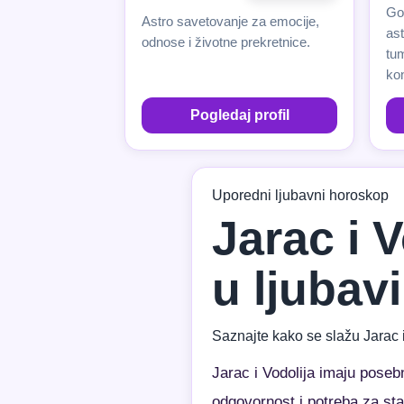
Gor
Astro savetovanje za emocije,
ast
odnose i životne prekretnice.
tum
kon
Pogledaj profil
Uporedni ljubavni horoskop
Jarac i 
u ljubavi
Saznajte kako se slažu Jarac 
Jarac i Vodolija imaju pose
odgovornost i potreba za st