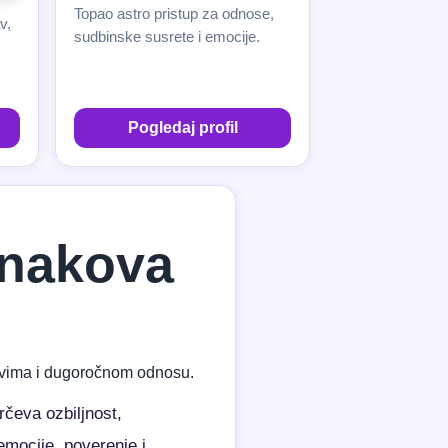
Topao astro pristup za odnose,
v,
sudbinske susrete i emocije.
Pogledaj profil
 znakova
azovima i dugoročnom odnosu.
čeva ozbiljnost,
mocije, poverenje i