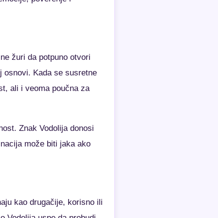
ne žuri da potpuno otvori
oj osnovi. Kada se susretne
st, ali i veoma poučna za
nost. Znak Vodolija donosi
nacija može biti jaka ako
ju kao drugačije, korisno ili
o Vodolija uspe da probudi