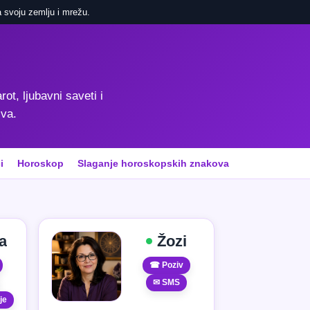
 svoju zemlju i mrežu.
rot, ljubavni saveti i
iva.
i
Horoskop
Slaganje horoskopskih znakova
a
Žozi
☎ Poziv
✉ SMS
je