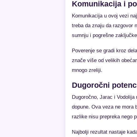
Komunikacija i p
Komunikacija u ovoj vezi naj
treba da znaju da razgovor n
sumnju i pogrešne zaključke
Poverenje se gradi kroz del
znače više od velikih obeća
mnogo zreliji.
Dugoročni potenci
Dugoročno, Jarac i Vodolija 
dopune. Ova veza ne mora bi
razlike nisu prepreka nego p
Najbolji rezultat nastaje ka