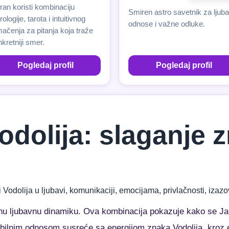
an koristi kombinaciju
Smiren astro savetnik za ljuba
rologije, tarota i intuitivnog
odnose i važne odluke.
ačenja za pitanja koja traže
kretniji smer.
Pogledaj profil
Pogledaj profil
Vodolija: slaganje
i Vodolija u ljubavi, komunikaciji, emocijama, privlačnosti, iz
bnu ljubavnu dinamiku. Ova kombinacija pokazuje kako se Jar
abilnim odnosom susreće sa energijom znaka Vodolija, kroz e