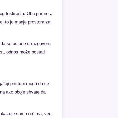
og testiranja. Oba partnera
e, to je manje prostora za
 da se ostane u razgovoru
ost, odnos može postati
gačiji pristupi mogu da se
dna ako oboje shvate da
e dokazuje samo rečima, već