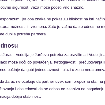
motivnu sigurnost, veza može početi vrlo snažno.
esporazum, jer oba znaka ne pokazuju bliskost na isti način
ostora, nežnosti ili vremena. Zato je važno da se odnos ne 
e dublja potreba partnera.
 odnosu
 Jarac i Vodolija je Jarčeva potreba za pravilima i Vodoliji
lako može doći do povlačenja, tvrdoglavosti, prećutkivanja 
nos počinje da gubi jednostavnost i ulazi u zonu nerazumev
 da Jarac ne očekuje da partner uvek sam prepozna šta mu j
štovanja i doslednosti da se odnos ne zasniva na nagađanju.
acija dobija stabilnost.