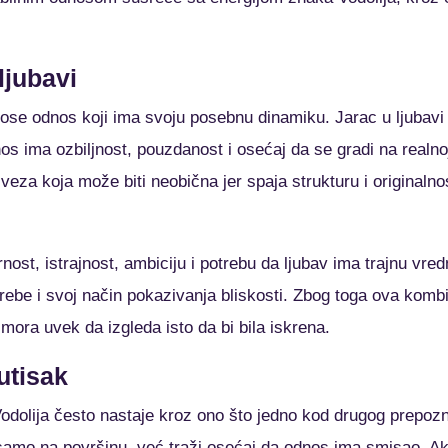
ljubavi
se odnos koji ima svoju posebnu dinamiku. Jarac u ljubavi 
os ima ozbiljnost, pouzdanost i osećaj da se gradi na realn
veza koja može biti neobična jer spaja strukturu i originalno
ost, istrajnost, ambiciju i potrebu da ljubav ima trajnu vred
ebe i svoj način pokazivanja bliskosti. Zbog toga ova kombi
mora uvek da izgleda isto da bi bila iskrena.
 utisak
odolija često nastaje kroz ono što jedno kod drugog prepozna
samo na površinu, već traži osećaj da odnos ima smisao. Ak