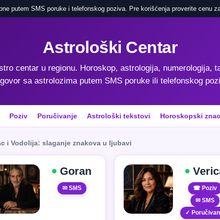
pne putem SMS poruke i telefonskog poziva. Pre korišćenja proverite cenu za
Astrološki Centar
astro centar u regionu. Horoskop, astrologija, numerologija, ta
govor sa astrolozima putem SMS poruke ili telefonskog poz
Poziv
Poručivanje
Astrološki tekstovi
Horoskopski znac
c i Vodolija: slaganje znakova u ljubavi
Goran
Veric
✉ SMS
☎ Poziv
✉ SMS
✓ Poručivan