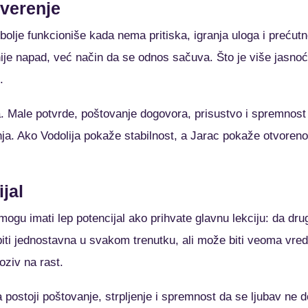
overenje
bolje funkcioniše kada nema pritiska, igranja uloga i prećutn
ije napad, već način da se odnos sačuva. Što je više jasnoć
.
a. Male potvrde, poštovanje dogovora, prisustvo i spremnost
nja. Ako Vodolija pokaže stabilnost, a Jarac pokaže otvoren
jal
mogu imati lep potencijal ako prihvate glavnu lekciju: da dru
ti jednostavna u svakom trenutku, ali može biti veoma vre
oziv na rast.
da postoji poštovanje, strpljenje i spremnost da se ljubav n