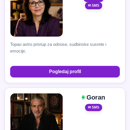
✉ SMS
Topao astro pristup za odnose, sudbinske susrete i
emocije.
Pogledaj profil
Goran
✉ SMS