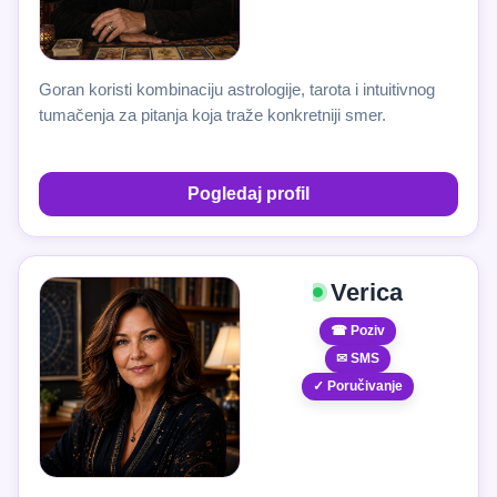
Goran koristi kombinaciju astrologije, tarota i intuitivnog
tumačenja za pitanja koja traže konkretniji smer.
Pogledaj profil
Verica
☎ Poziv
✉ SMS
✓ Poručivanje