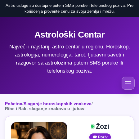
Astro usluge su dostupne putem SMS poruke i telefonskog poziva. Pre
korišćenja proverite cenu za svoju zemlju i mrežu.
Astrološki Centar
Najveći i najstariji astro centar u regionu. Horoskop,
astrologija, numerologija, tarot, ljubavni saveti i
razgovor sa astrolozima putem SMS poruke ili
telefonskog poziva.
Početna
/
Slaganje horoskopskih znakova
/
Ribe i Rak: slaganje znakova u ljubavi
Žozi
☎ Poziv