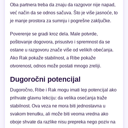
Oba partnera treba da znaju da razgovor nije napad,
već način da se odnos sačuva. Što je više jasnoće, to
je manje prostora za sumnju i pogrešne zaključke.
Poverenje se gradi kroz dela. Male potvrde,
poštovanje dogovora, prisustvo i spremnost da se
ostane u razgovoru znače više od velikih obećanja.
Ako Rak pokaže stabilnost, a Ribe pokaže
otvorenost, odnos može postati mnogo zreliji.
Dugoročni potencijal
Dugoročno, Ribe i Rak mogu imati lep potencijal ako
prihvate glavnu lekciju: da velika osećanja traže
stabilnost. Ova veza ne mora biti jednostavna u
svakom trenutku, ali može biti veoma vredna ako
oboje shvate da razlike nisu prepreka nego poziv na