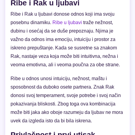
Ribe i Rak u ljubavi
Ribe i Rak u ljubavi donose odnos koji ima svoju
posebnu dinamiku.
Ribe u ljubavi
traže nežnost,
dubinu i osećaj da se duše prepoznaju. Njima je
važno da odnos ima emociju, intuiciju i prostor za
iskreno prepuštanje. Kada se susretne sa znakom
Rak, nastaje veza koja može biti intuitivna, nežna i
veoma emotivna, ali i veoma poučna za obe strane.
Ribe u odnos unosi intuiciju, nežnost, maštu i
sposobnost da duboko osete partnera. Znak Rak
donosi svoj temperament, svoje potrebe i svoj način
pokazivanja bliskosti. Zbog toga ova kombinacija
može biti jaka ako oboje razumeju da ljubav ne mora
uvek da izgleda isto da bi bila iskrena.
Privlačnost i prvi utisak