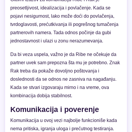
preosetljivost, idealizacija i povlačenje. Kada se
pojavi nesigurnost, lako može doći do povlačenja,
tvrdoglavosti, prećutkivanja ili pogrešnog tumačenja
partnerovih namera. Tada odnos počinje da gubi
jednostavnost i ulazi u zonu nerazumevanja.
Da bi veza uspela, važno je da Ribe ne očekuje da
partner uvek sam prepozna šta mu je potrebno. Znak
Rak treba da pokaže dovoljno poštovanja i
doslednosti da se odnos ne zasniva na nagađanju.
Kada se stvari izgovaraju mirno i na vreme, ova
kombinacija dobija stabilnost.
Komunikacija i poverenje
Komunikacija u ovoj vezi najbolje funkcioniše kada
nema pritiska, igranja uloga i prećutnog testiranja.