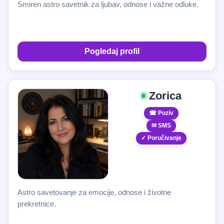
Smiren astro savetnik za ljubav, odnose i važne odluke.
Pogledaj profil
Zorica
☎ Poziv
✉ SMS
✓ Poručivanje
Astro savetovanje za emocije, odnose i životne
prekretnice.