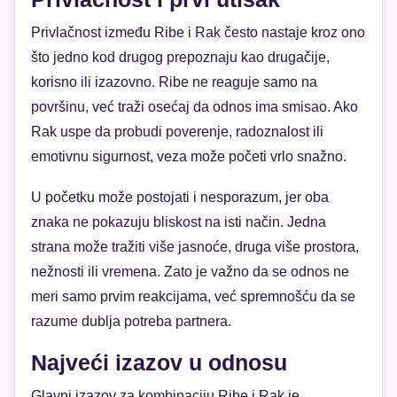
Privlačnost između Ribe i Rak često nastaje kroz ono
što jedno kod drugog prepoznaju kao drugačije,
korisno ili izazovno. Ribe ne reaguje samo na
površinu, već traži osećaj da odnos ima smisao. Ako
Rak uspe da probudi poverenje, radoznalost ili
emotivnu sigurnost, veza može početi vrlo snažno.
U početku može postojati i nesporazum, jer oba
znaka ne pokazuju bliskost na isti način. Jedna
strana može tražiti više jasnoće, druga više prostora,
nežnosti ili vremena. Zato je važno da se odnos ne
meri samo prvim reakcijama, već spremnošću da se
razume dublja potreba partnera.
Najveći izazov u odnosu
Glavni izazov za kombinaciju Ribe i Rak je