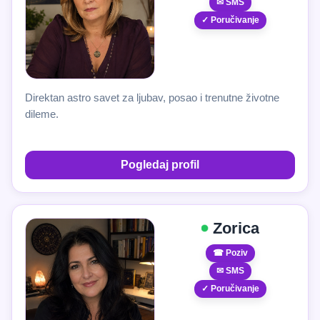
✉ SMS
✓ Poručivanje
Direktan astro savet za ljubav, posao i trenutne životne
dileme.
Pogledaj profil
Zorica
☎ Poziv
✉ SMS
✓ Poručivanje