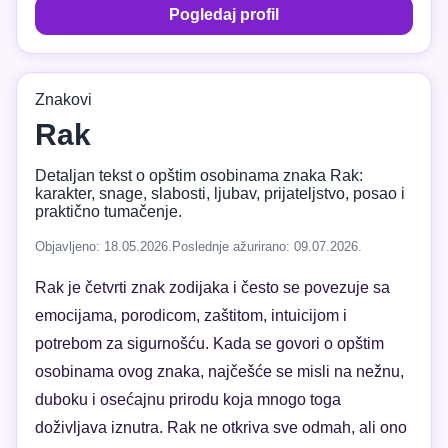
Pogledaj profil
Znakovi
Rak
Detaljan tekst o opštim osobinama znaka Rak:
karakter, snage, slabosti, ljubav, prijateljstvo, posao i
praktično tumačenje.
Objavljeno: 18.05.2026.
Poslednje ažurirano: 09.07.2026.
Rak je četvrti znak zodijaka i često se povezuje sa
emocijama, porodicom, zaštitom, intuicijom i
potrebom za sigurnošću. Kada se govori o opštim
osobinama ovog znaka, najčešće se misli na nežnu,
duboku i osećajnu prirodu koja mnogo toga
doživljava iznutra. Rak ne otkriva sve odmah, ali ono