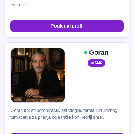
emocije.
Pogledaj profil
Goran
✉ SMS
Goran koristi kombinaciju astrologije, tarota i intuitivnog
tumačenja za pitanja koja traže konkretniji smer.