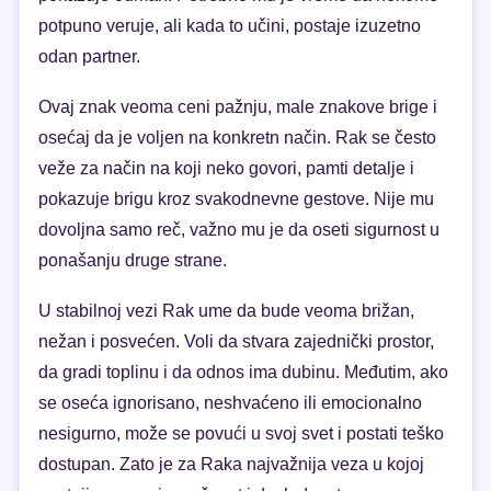
potpuno veruje, ali kada to učini, postaje izuzetno
odan partner.
Ovaj znak veoma ceni pažnju, male znakove brige i
osećaj da je voljen na konkretn način. Rak se često
veže za način na koji neko govori, pamti detalje i
pokazuje brigu kroz svakodnevne gestove. Nije mu
dovoljna samo reč, važno mu je da oseti sigurnost u
ponašanju druge strane.
U stabilnoj vezi Rak ume da bude veoma brižan,
nežan i posvećen. Voli da stvara zajednički prostor,
da gradi toplinu i da odnos ima dubinu. Međutim, ako
se oseća ignorisano, neshvaćeno ili emocionalno
nesigurno, može se povući u svoj svet i postati teško
dostupan. Zato je za Raka najvažnija veza u kojoj