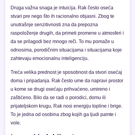
Druga važna snaga je intuicija. Rak često oseća
stvari pre nego što ih racionalno objasni. Zbog te
unutrašnje senzitivnosti zna da prepozna
raspoloženje drugih, da primeti promene u atmosferi i
da se prilagodi bez mnogo reči. To mu pomaže u
odnosima, porodičnim situacijama i situacijama koje
zahtevaju emocionalnu inteligenciju.
Treća velika prednost je sposobnost da stvori osećaj
doma i pripadanja. Rak često ume da napravi prostor
u kome se drugi osećaju prihvaćeno, umireno i
zaštićeno. Bilo da se radi o porodici, domu ili
prijateljskom krugu, Rak nosi energiju topline i brige.
To je jedna od osobina zbog kojih ga ljudi pamte i
vole.