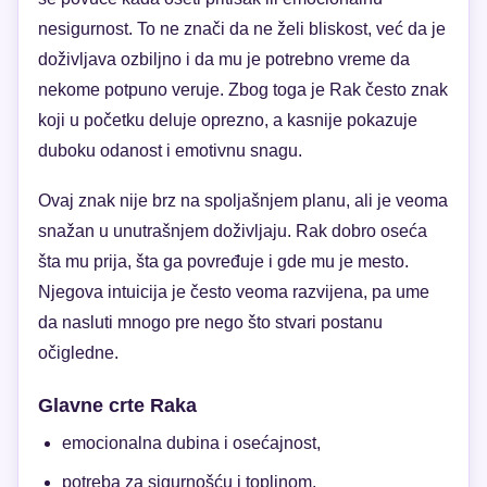
nesigurnost. To ne znači da ne želi bliskost, već da je
doživljava ozbiljno i da mu je potrebno vreme da
nekome potpuno veruje. Zbog toga je Rak često znak
koji u početku deluje oprezno, a kasnije pokazuje
duboku odanost i emotivnu snagu.
Ovaj znak nije brz na spoljašnjem planu, ali je veoma
snažan u unutrašnjem doživljaju. Rak dobro oseća
šta mu prija, šta ga povređuje i gde mu je mesto.
Njegova intuicija je često veoma razvijena, pa ume
da nasluti mnogo pre nego što stvari postanu
očigledne.
Glavne crte Raka
emocionalna dubina i osećajnost,
potreba za sigurnošću i toplinom,