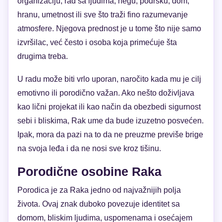
organizaciju, rad sa ljudima, negu, podršku, dom,
hranu, umetnost ili sve što traži fino razumevanje
atmosfere. Njegova prednost je u tome što nije samo
izvršilac, već često i osoba koja primećuje šta
drugima treba.
U radu može biti vrlo uporan, naročito kada mu je cilj
emotivno ili porodično važan. Ako nešto doživljava
kao lični projekat ili kao način da obezbedi sigurnost
sebi i bliskima, Rak ume da bude izuzetno posvećen.
Ipak, mora da pazi na to da ne preuzme previše brige
na svoja leđa i da ne nosi sve kroz tišinu.
Porodične osobine Raka
Porodica je za Raka jedno od najvažnijih polja
života. Ovaj znak duboko povezuje identitet sa
domom, bliskim ljudima, uspomenama i osećajem