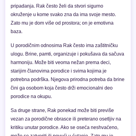
pripadanja. Rak često želi da stvori sigurno
okruženje u kome svako zna da ima svoje mesto.
Zato mu je dom više od prostora; on je emotivna
baza.
U porodičnim odnosima Rak često ima zaštitničku
ulogu. Brine, pamti, organizuje i pokušava da sačuva
harmoniju. Može biti veoma nežan prema deci,
starijim članovima porodice i svima kojima je
potrebna podrška. Njegova prirodna potreba da brine
čini ga osobom koja često drži emocionalni deo
porodice na okupu.
Sa druge strane, Rak ponekad može biti previše
vezan za porodične obrasce ili preterano osetljiv na
kritiku unutar porodice. Ako se oseća neshvaćeno,
može se zatvoriti ili povući u ćutanje. Zato mu je