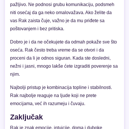
pažljivo. Ne podnosi grubu komunikaciju, podsmeh
niti osećaj da ga neko omalovažava. Ako želite da
vas Rak zaista čuje, važno je da mu priđete sa
poštovanjem i bez pritiska.
Dobro je i da ne očekujete da odmah pokaže sve što
oseća. Rak često treba vreme da se otvori i da
proceni da li je odnos siguran. Kada ste dosledni,
nežni i jasni, mnogo lakše ćete izgraditi poverenje sa
njim.
Najbolji pristup je kombinacija topline i stabilnosti.
Rak najbolje reaguje na ljude koji ne prete
emocijama, već ih razumeju i čuvaju.
Zaključak
Rak je znak emocije, intuicije, doma i duboke