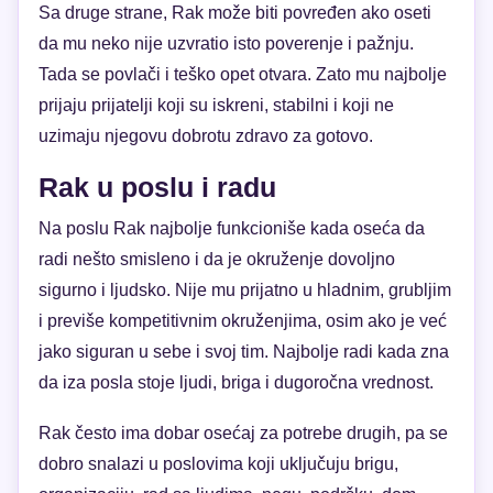
Sa druge strane, Rak može biti povređen ako oseti
da mu neko nije uzvratio isto poverenje i pažnju.
Tada se povlači i teško opet otvara. Zato mu najbolje
prijaju prijatelji koji su iskreni, stabilni i koji ne
uzimaju njegovu dobrotu zdravo za gotovo.
Rak u poslu i radu
Na poslu Rak najbolje funkcioniše kada oseća da
radi nešto smisleno i da je okruženje dovoljno
sigurno i ljudsko. Nije mu prijatno u hladnim, grubljim
i previše kompetitivnim okruženjima, osim ako je već
jako siguran u sebe i svoj tim. Najbolje radi kada zna
da iza posla stoje ljudi, briga i dugoročna vrednost.
Rak često ima dobar osećaj za potrebe drugih, pa se
dobro snalazi u poslovima koji uključuju brigu,