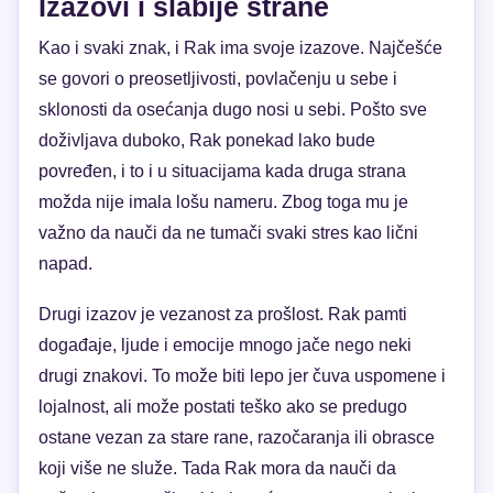
Izazovi i slabije strane
Kao i svaki znak, i Rak ima svoje izazove. Najčešće
se govori o preosetljivosti, povlačenju u sebe i
sklonosti da osećanja dugo nosi u sebi. Pošto sve
doživljava duboko, Rak ponekad lako bude
povređen, i to i u situacijama kada druga strana
možda nije imala lošu nameru. Zbog toga mu je
važno da nauči da ne tumači svaki stres kao lični
napad.
Drugi izazov je vezanost za prošlost. Rak pamti
događaje, ljude i emocije mnogo jače nego neki
drugi znakovi. To može biti lepo jer čuva uspomene i
lojalnost, ali može postati teško ako se predugo
ostane vezan za stare rane, razočaranja ili obrasce
koji više ne služe. Tada Rak mora da nauči da