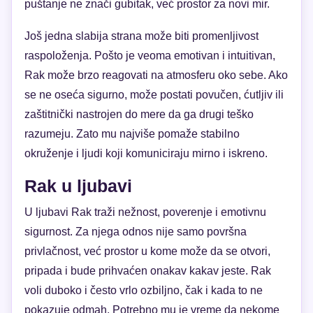
puštanje ne znači gubitak, već prostor za novi mir.
Još jedna slabija strana može biti promenljivost
raspoloženja. Pošto je veoma emotivan i intuitivan,
Rak može brzo reagovati na atmosferu oko sebe. Ako
se ne oseća sigurno, može postati povučen, ćutljiv ili
zaštitnički nastrojen do mere da ga drugi teško
razumeju. Zato mu najviše pomaže stabilno
okruženje i ljudi koji komuniciraju mirno i iskreno.
Rak u ljubavi
U ljubavi Rak traži nežnost, poverenje i emotivnu
sigurnost. Za njega odnos nije samo površna
privlačnost, već prostor u kome može da se otvori,
pripada i bude prihvaćen onakav kakav jeste. Rak
voli duboko i često vrlo ozbiljno, čak i kada to ne
pokazuje odmah. Potrebno mu je vreme da nekome