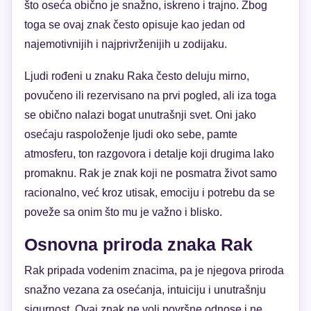
što oseća obično je snažno, iskreno i trajno. Zbog
toga se ovaj znak često opisuje kao jedan od
najemotivnijih i najprivrženijih u zodijaku.
Ljudi rođeni u znaku Raka često deluju mirno,
povučeno ili rezervisano na prvi pogled, ali iza toga
se obično nalazi bogat unutrašnji svet. Oni jako
osećaju raspoloženje ljudi oko sebe, pamte
atmosferu, ton razgovora i detalje koji drugima lako
promaknu. Rak je znak koji ne posmatra život samo
racionalno, već kroz utisak, emociju i potrebu da se
poveže sa onim što mu je važno i blisko.
Osnovna priroda znaka Rak
Rak pripada vodenim znacima, pa je njegova priroda
snažno vezana za osećanja, intuiciju i unutrašnju
sigurnost. Ovaj znak ne voli površne odnose i ne