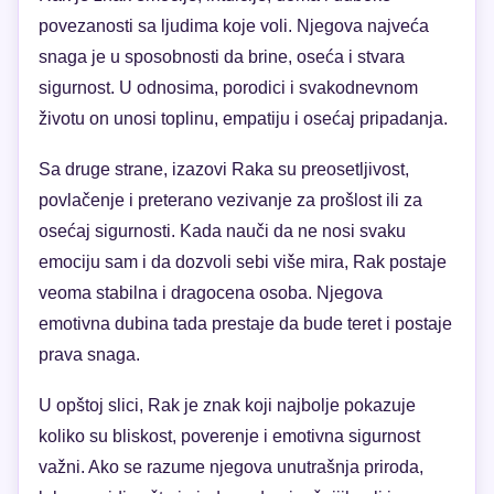
povezanosti sa ljudima koje voli. Njegova najveća
snaga je u sposobnosti da brine, oseća i stvara
sigurnost. U odnosima, porodici i svakodnevnom
životu on unosi toplinu, empatiju i osećaj pripadanja.
Sa druge strane, izazovi Raka su preosetljivost,
povlačenje i preterano vezivanje za prošlost ili za
osećaj sigurnosti. Kada nauči da ne nosi svaku
emociju sam i da dozvoli sebi više mira, Rak postaje
veoma stabilna i dragocena osoba. Njegova
emotivna dubina tada prestaje da bude teret i postaje
prava snaga.
U opštoj slici, Rak je znak koji najbolje pokazuje
koliko su bliskost, poverenje i emotivna sigurnost
važni. Ako se razume njegova unutrašnja priroda,