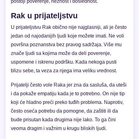
postoji poverenje, nežnost i doslednost.
Rak u prijateljstvu
U prijateljstvu Rak obično nije najglasniji, ali je često
jedan od najodanijih ljudi koje možete imati. Ne voli
površna poznanstva bez pravog sadržaja. Više mu
znače ljudi sa kojima može da deli poverenje,
uspomene i iskrenu podršku. Kada nekoga pusti
blizu sebe, ta veza za njega ima veliku vrednost.
Prijatelji često vole Raka jer zna da sasluša, da uteši
i da pokaže empatiju kada je to potrebno. On nije tip
koji će hladno preći preko tuđih problema. Naprotiv,
često oseća potrebu da pomogne, da zaštiti ili da
bude prisutan kada drugima nije lako. To ga čini
veoma dragim i važnim u krugu bliskih ljudi.