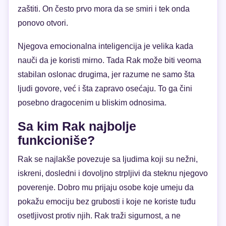
zaštiti. On često prvo mora da se smiri i tek onda
ponovo otvori.
Njegova emocionalna inteligencija je velika kada
nauči da je koristi mirno. Tada Rak može biti veoma
stabilan oslonac drugima, jer razume ne samo šta
ljudi govore, već i šta zapravo osećaju. To ga čini
posebno dragocenim u bliskim odnosima.
Sa kim Rak najbolje
funkcioniše?
Rak se najlakše povezuje sa ljudima koji su nežni,
iskreni, dosledni i dovoljno strpljivi da steknu njegovo
poverenje. Dobro mu prijaju osobe koje umeju da
pokažu emociju bez grubosti i koje ne koriste tuđu
osetljivost protiv njih. Rak traži sigurnost, a ne