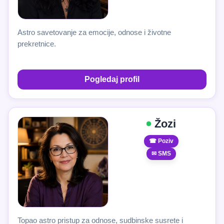
Astro savetovanje za emocije, odnose i životne
prekretnice.
Pogledaj profil
Žozi
☎ Poziv
✉ SMS
Topao astro pristup za odnose, sudbinske susrete i