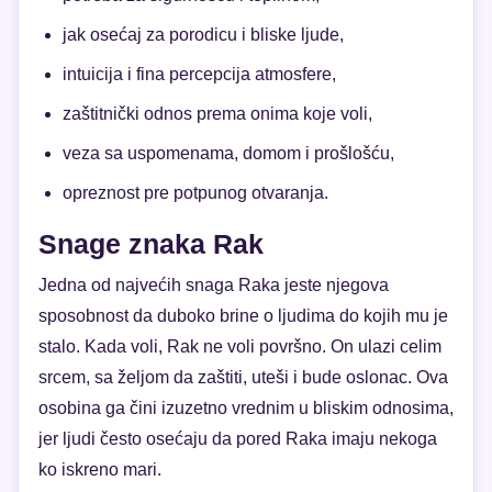
jak osećaj za porodicu i bliske ljude,
intuicija i fina percepcija atmosfere,
zaštitnički odnos prema onima koje voli,
veza sa uspomenama, domom i prošlošću,
opreznost pre potpunog otvaranja.
Snage znaka Rak
Jedna od najvećih snaga Raka jeste njegova
sposobnost da duboko brine o ljudima do kojih mu je
stalo. Kada voli, Rak ne voli površno. On ulazi celim
srcem, sa željom da zaštiti, uteši i bude oslonac. Ova
osobina ga čini izuzetno vrednim u bliskim odnosima,
jer ljudi često osećaju da pored Raka imaju nekoga
ko iskreno mari.