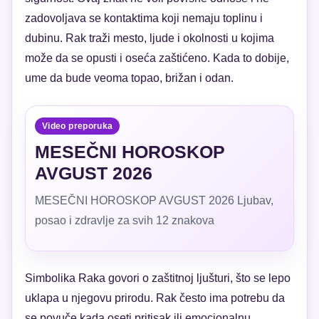
zadovoljava se kontaktima koji nemaju toplinu i
dubinu. Rak traži mesto, ljude i okolnosti u kojima
može da se opusti i oseća zaštićeno. Kada to dobije,
ume da bude veoma topao, brižan i odan.
Video preporuka
MESEČNI HOROSKOP
AVGUST 2026
MESEČNI HOROSKOP AVGUST 2026 Ljubav,
posao i zdravlje za svih 12 znakova
Simbolika Raka govori o zaštitnoj ljušturi, što se lepo
uklapa u njegovu prirodu. Rak često ima potrebu da
se povuče kada oseti pritisak ili emocionalnu