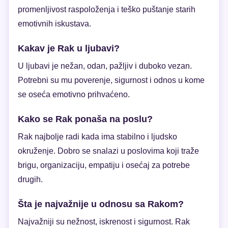
promenljivost raspoloženja i teško puštanje starih
emotivnih iskustava.
Kakav je Rak u ljubavi?
U ljubavi je nežan, odan, pažljiv i duboko vezan.
Potrebni su mu poverenje, sigurnost i odnos u kome
se oseća emotivno prihvaćeno.
Kako se Rak ponaša na poslu?
Rak najbolje radi kada ima stabilno i ljudsko
okruženje. Dobro se snalazi u poslovima koji traže
brigu, organizaciju, empatiju i osećaj za potrebe
drugih.
Šta je najvažnije u odnosu sa Rakom?
Najvažniji su nežnost, iskrenost i sigurnost. Rak