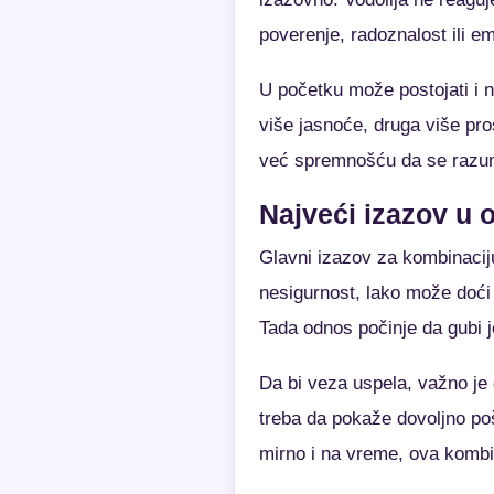
poverenje, radoznalost ili e
U početku može postojati i n
više jasnoće, druga više pr
već spremnošću da se razum
Najveći izazov u
Glavni izazov za kombinaciju
nesigurnost, lako može doći 
Tada odnos počinje da gubi 
Da bi veza uspela, važno je
treba da pokaže dovoljno po
mirno i na vreme, ova kombin