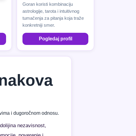
Goran koristi kombinaciju
astrologije, tarota i intuitivnog
tumačenja za pitanja koja traže
konkretniji smer.
Pogledaj profil
 znakova
azovima i dugoročnom odnosu.
olijina nezavisnost,
mocije, poverenje i