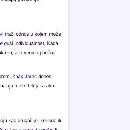
vi
traži odnos u kojem može
e guši individualnost. Kada
ukturu, ali i veoma poučna
storom. Znak
Jarac
donosi
nacija može biti jaka ako
ju kao drugačije, korisno ili
 Ako Jarac uspe da probudi