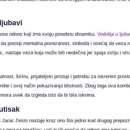
ljubavi
donose odnos koji ima svoju posebnu dinamiku.
Vodolija u ljuba
 da postoji mentalna povezanost, sloboda i osećaj da veza n
 nastaje veza koja može biti neobična jer spaja viziju i str
alnost, širinu, prijateljski pristup i potrebu za iskrenim pro
ebe i svoj način pokazivanja bliskosti. Zbog toga ova kombi
mora uvek da izgleda isto da bi bila iskrena.
 utisak
i Jarac često nastaje kroz ono što jedno kod drugog prepozna
je samo na površinu, već traži osećaj da odnos ima smisao.