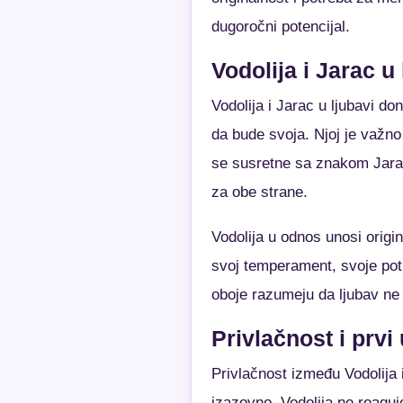
dugoročni potencijal.
Vodolija i Jarac u 
Vodolija i Jarac u ljubavi 
da bude svoja. Njoj je važno
se susretne sa znakom Jarac,
za obe strane.
Vodolija u odnos unosi origin
svoj temperament, svoje potr
oboje razumeju da ljubav ne 
Privlačnost i prvi
Privlačnost između Vodolija 
izazovno. Vodolija ne reagu