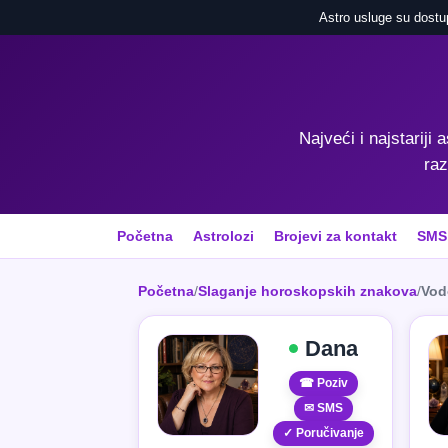
Astro usluge su dostu
Najveći i najstariji 
raz
Početna
Astrolozi
Brojevi za kontakt
SMS
Početna
/
Slaganje horoskopskih znakova
/
Vodo
Dana
☎ Poziv
✉ SMS
✓ Poručivanje