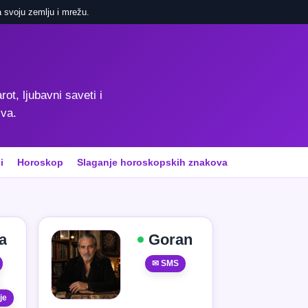
 svoju zemlju i mrežu.
rot, ljubavni saveti i
iva.
i
Horoskop
Slaganje horoskopskih znakova
a
Goran
✉ SMS
je