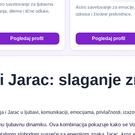
tro savetovanje za ljubavna
Astro savetovanje za emocije,
anja, dileme i lične odluke.
odnose i životne prekretnice.
Pogledaj profil
Pogledaj profil
 i Jarac: slaganje
ja i Jarac u ljubavi, komunikaciji, emocijama, privlačnosti, iz
bnu ljubavnu dinamiku. Ova kombinacija pokazuje kako se Vod
entalnom slobodom susreće sa energijom znaka Jarac, kroz e