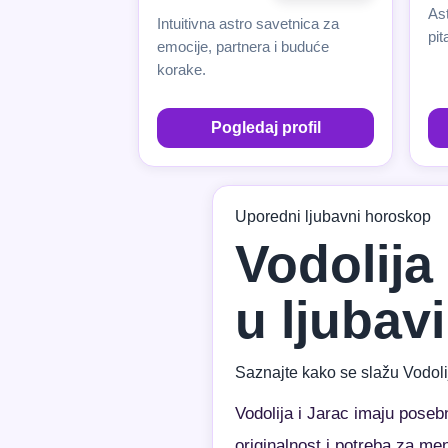
As
Intuitivna astro savetnica za
pit
emocije, partnera i buduće
korake.
Pogledaj profil
Uporedni ljubavni horoskop
Vodolija
u ljubavi
Saznajte kako se slažu Vodoli
Vodolija i Jarac imaju pose
originalnost i potreba za m