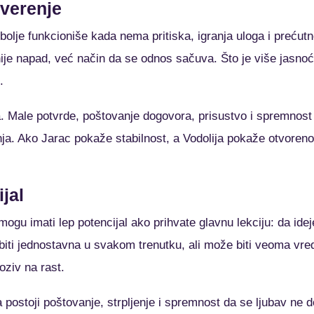
overenje
bolje funkcioniše kada nema pritiska, igranja uloga i prećutn
ije napad, već način da se odnos sačuva. Što je više jasnoć
.
a. Male potvrde, poštovanje dogovora, prisustvo i spremnost
nja. Ako Jarac pokaže stabilnost, a Vodolija pokaže otvoren
jal
mogu imati lep potencijal ako prihvate glavnu lekciju: da ide
iti jednostavna u svakom trenutku, ali može biti veoma vre
oziv na rast.
da postoji poštovanje, strpljenje i spremnost da se ljubav n