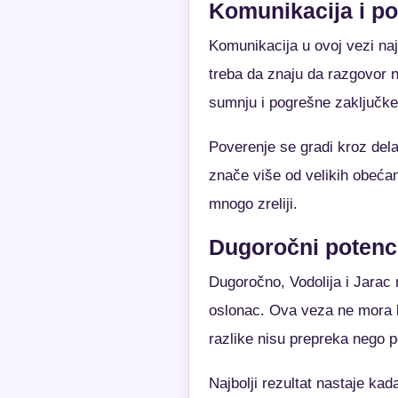
Komunikacija i p
Komunikacija u ovoj vezi naj
treba da znaju da razgovor n
sumnju i pogrešne zaključke
Poverenje se gradi kroz del
znače više od velikih obeća
mnogo zreliji.
Dugoročni potenci
Dugoročno, Vodolija i Jarac 
oslonac. Ova veza ne mora b
razlike nisu prepreka nego p
Najbolji rezultat nastaje ka