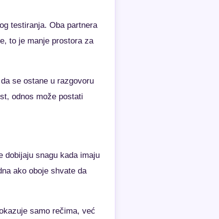
og testiranja. Oba partnera
e, to je manje prostora za
 da se ostane u razgovoru
ost, odnos može postati
je dobijaju snagu kada imaju
dna ako oboje shvate da
e dokazuje samo rečima, već