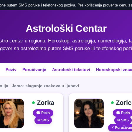
pne putem SMS poruke i telefonskog poziva. Pre korišćenja proverite cenu za
Astrološki Centar
astro centar u regionu. Horoskop, astrologija, numerologija, ta
govor sa astrolozima putem SMS poruke ili telefonskog poz
Poziv
Poručivanje
Astrološki tekstovi
Horoskopski znac
lija i Jarac: slaganje znakova u ljubavi
Zorka
Zoric
☎ Poziv
☎ Poziv
✉ SMS
✉ SMS
✓ Poručivan