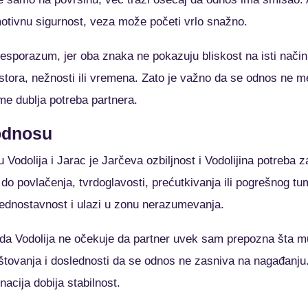
motivnu sigurnost, veza može početi vrlo snažno.
esporazum, jer oba znaka ne pokazuju bliskost na isti način
ostora, nežnosti ili vremena. Zato je važno da se odnos ne 
e dublja potreba partnera.
 odnosu
 Vodolija i Jarac je Jarčeva ozbiljnost i Vodolijina potreba
do povlačenja, tvrdoglavosti, prećutkivanja ili pogrešnog t
jednostavnost i ulazi u zonu nerazumevanja.
 da Vodolija ne očekuje da partner uvek sam prepozna šta m
štovanja i doslednosti da se odnos ne zasniva na nagađanju.
acija dobija stabilnost.