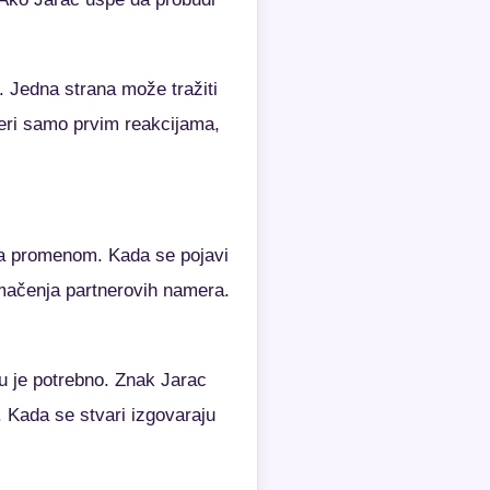
. Jedna strana može tražiti
meri samo prvim reakcijama,
 za promenom. Kada se pojavi
umačenja partnerovih namera.
u je potrebno. Znak Jarac
 Kada se stvari izgovaraju