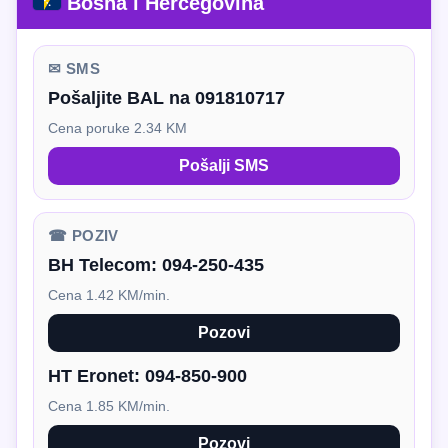
Bosna i Hercegovina
✉ SMS
Pošaljite BAL na 091810717
Cena poruke 2.34 KM
Pošalji SMS
☎ POZIV
BH Telecom:
094-250-435
Cena 1.42 KM/min.
Pozovi
HT Eronet:
094-850-900
Cena 1.85 KM/min.
Pozovi