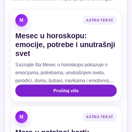
M
ASTRO TEKST
Mesec u horoskopu:
emocije, potrebe i unutrašnji
svet
Saznajte šta Mesec u horoskopu pokazuje o
emocijama, potrebama, unutrašnjem svetu,
porodici, domu, ljubavi, navikama i emotivnoj
sigurnosti.
Pročitaj više
M
ASTRO TEKST