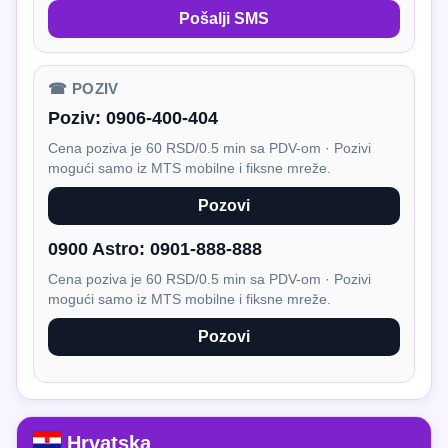
Pošalji SMS
☎ POZIV
Poziv:
0906-400-404
Cena poziva je 60 RSD/0.5 min sa PDV-om · Pozivi
mogući samo iz MTS mobilne i fiksne mreže.
Pozovi
0900 Astro:
0901-888-888
Cena poziva je 60 RSD/0.5 min sa PDV-om · Pozivi
mogući samo iz MTS mobilne i fiksne mreže.
Pozovi
Hrvatska