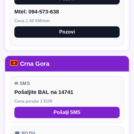
Mtel:
094-573-638
Cena 1.40 KM/min.
Pozovi
Crna Gora
✉ SMS
Pošaljite BAL na 14741
Cena poruke 1 EUR
Pošalji SMS
☎ POZIV