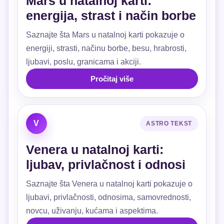
Mars u natalnoj karti:
energija, strast i način borbe
Saznajte šta Mars u natalnoj karti pokazuje o
energiji, strasti, načinu borbe, besu, hrabrosti,
ljubavi, poslu, granicama i akciji.
Pročitaj više
V
ASTRO TEKST
Venera u natalnoj karti:
ljubav, privlačnost i odnosi
Saznajte šta Venera u natalnoj karti pokazuje o
ljubavi, privlačnosti, odnosima, samovrednosti,
novcu, uživanju, kućama i aspektima.