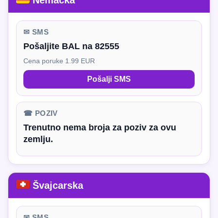
Nemačka
✉ SMS
Pošaljite BAL na 82555
Cena poruke 1.99 EUR
Pošalji SMS
☎ POZIV
Trenutno nema broja za poziv za ovu
zemlju.
Švajcarska
✉ SMS