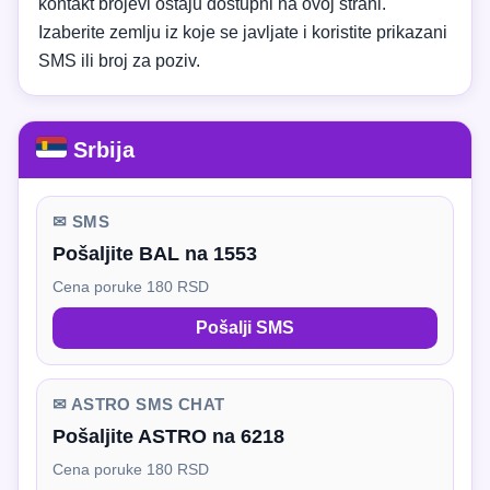
kontakt brojevi ostaju dostupni na ovoj strani.
Izaberite zemlju iz koje se javljate i koristite prikazani
SMS ili broj za poziv.
Srbija
✉ SMS
Pošaljite BAL na 1553
Cena poruke 180 RSD
Pošalji SMS
✉ ASTRO SMS CHAT
Pošaljite ASTRO na 6218
Cena poruke 180 RSD