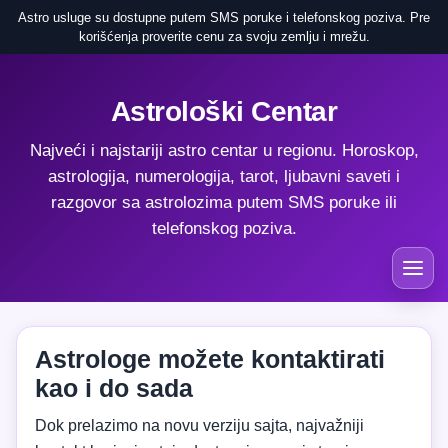
Astro usluge su dostupne putem SMS poruke i telefonskog poziva. Pre
korišćenja proverite cenu za svoju zemlju i mrežu.
Astrološki Centar
Najveći i najstariji astro centar u regionu. Horoskop,
astrologija, numerologija, tarot, ljubavni saveti i
razgovor sa astrolozima putem SMS poruke ili
telefonskog poziva.
Astrologe možete kontaktirati
kao i do sada
Dok prelazimo na novu verziju sajta, najvažniji