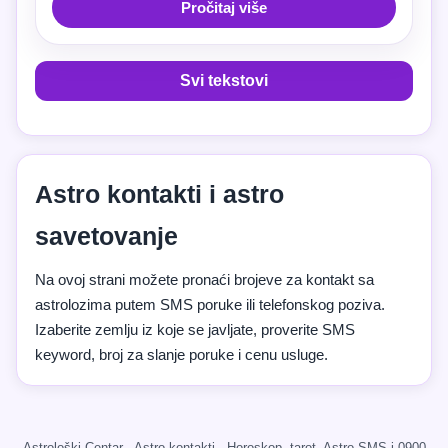
Pročitaj više
Svi tekstovi
Astro kontakti i astro
savetovanje
Na ovoj strani možete pronaći brojeve za kontakt sa
astrolozima putem SMS poruke ili telefonskog poziva.
Izaberite zemlju iz koje se javljate, proverite SMS
keyword, broj za slanje poruke i cenu usluge.
Astrološki Centar · Astro kontakti · Horoskop, tarot, Astro SMS i 0900