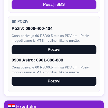
Pošalji SMS
☎ POZIV
Poziv:
0906-400-404
Cena poziva je 60 RSD/0.5 min sa PDV-om · Pozivi
mogući samo iz MTS mobilne i fiksne mreže.
Pozovi
0900 Astro:
0901-888-888
Cena poziva je 60 RSD/0.5 min sa PDV-om · Pozivi
mogući samo iz MTS mobilne i fiksne mreže.
Pozovi
Hrvatska