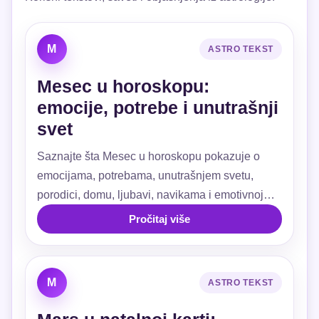
M
ASTRO TEKST
Mesec u horoskopu:
emocije, potrebe i unutrašnji
svet
Saznajte šta Mesec u horoskopu pokazuje o
emocijama, potrebama, unutrašnjem svetu,
porodici, domu, ljubavi, navikama i emotivnoj
sigurnosti.
Pročitaj više
M
ASTRO TEKST