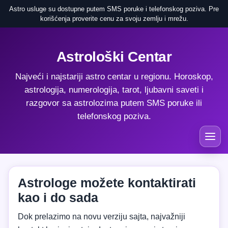
Astro usluge su dostupne putem SMS poruke i telefonskog poziva. Pre
korišćenja proverite cenu za svoju zemlju i mrežu.
Astrološki Centar
Najveći i najstariji astro centar u regionu. Horoskop,
astrologija, numerologija, tarot, ljubavni saveti i
razgovor sa astrolozima putem SMS poruke ili
telefonskog poziva.
Astrologe možete kontaktirati
kao i do sada
Dok prelazimo na novu verziju sajta, najvažniji