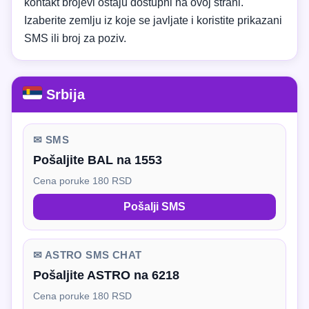
kontakt brojevi ostaju dostupni na ovoj strani.
Izaberite zemlju iz koje se javljate i koristite prikazani
SMS ili broj za poziv.
Srbija
✉ SMS
Pošaljite BAL na 1553
Cena poruke 180 RSD
Pošalji SMS
✉ ASTRO SMS CHAT
Pošaljite ASTRO na 6218
Cena poruke 180 RSD