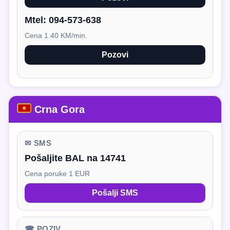
Mtel:
094-573-638
Cena 1.40 KM/min.
Pozovi
Crna Gora
✉ SMS
Pošaljite BAL na 14741
Cena poruke 1 EUR
Pošalji SMS
☎ POZIV