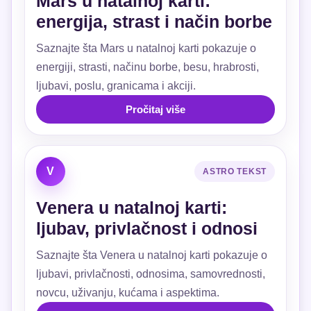
Mars u natalnoj karti:
energija, strast i način borbe
Saznajte šta Mars u natalnoj karti pokazuje o
energiji, strasti, načinu borbe, besu, hrabrosti,
ljubavi, poslu, granicama i akciji.
Pročitaj više
V
ASTRO TEKST
Venera u natalnoj karti:
ljubav, privlačnost i odnosi
Saznajte šta Venera u natalnoj karti pokazuje o
ljubavi, privlačnosti, odnosima, samovrednosti,
novcu, uživanju, kućama i aspektima.