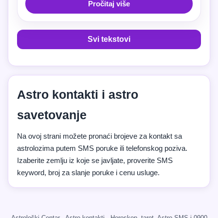
Pročitaj više
Svi tekstovi
Astro kontakti i astro
savetovanje
Na ovoj strani možete pronaći brojeve za kontakt sa
astrolozima putem SMS poruke ili telefonskog poziva.
Izaberite zemlju iz koje se javljate, proverite SMS
keyword, broj za slanje poruke i cenu usluge.
Astrološki Centar · Astro kontakti · Horoskop, tarot, Astro SMS i 0900