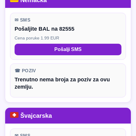
Nemačka
✉ SMS
Pošaljite BAL na 82555
Cena poruke 1.99 EUR
Pošalji SMS
☎ POZIV
Trenutno nema broja za poziv za ovu
zemlju.
Švajcarska
✉ SMS