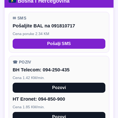
Bosna i Hercegovina
✉ SMS
Pošaljite BAL na 091810717
Cena poruke 2.34 KM
Pošalji SMS
☎ POZIV
BH Telecom:
094-250-435
Cena 1.42 KM/min.
Pozovi
HT Eronet:
094-850-900
Cena 1.85 KM/min.
Pozovi