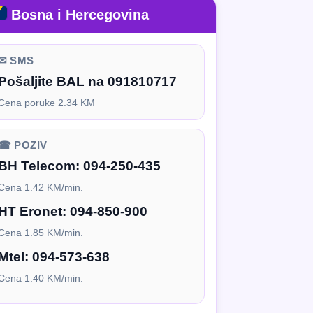
Bosna i Hercegovina
✉ SMS
Pošaljite BAL na 091810717
Cena poruke 2.34 KM
☎ POZIV
BH Telecom:
094-250-435
Cena 1.42 KM/min.
HT Eronet:
094-850-900
Cena 1.85 KM/min.
Mtel:
094-573-638
Cena 1.40 KM/min.