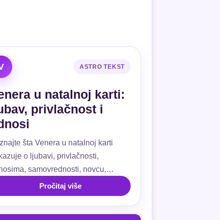
V
ASTRO TEKST
enera u natalnoj karti:
jubav, privlačnost i
dnosi
znajte šta Venera u natalnoj karti
azuje o ljubavi, privlačnosti,
nosima, samovrednosti, novcu,
ivanju, kućama i aspektima.
Pročitaj više