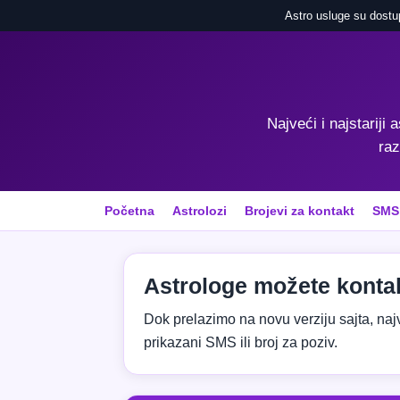
Astro usluge su dostu
Najveći i najstariji 
raz
Početna
Astrolozi
Brojevi za kontakt
SMS
Astrologe možete kontak
Dok prelazimo na novu verziju sajta, najvaž
prikazani SMS ili broj za poziv.