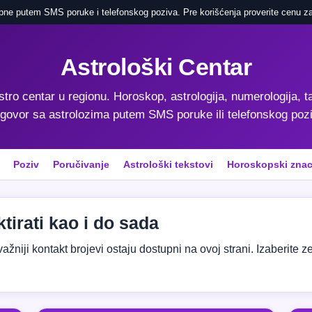
pne putem SMS poruke i telefonskog poziva. Pre korišćenja proverite cenu za
Astrološki Centar
astro centar u regionu. Horoskop, astrologija, numerologija, ta
govor sa astrolozima putem SMS poruke ili telefonskog poz
Poziv
Poručivanje
Astrološki tekstovi
Horoskopski znac
tirati kao i do sada
niji kontakt brojevi ostaju dostupni na ovoj strani. Izaberite zeml