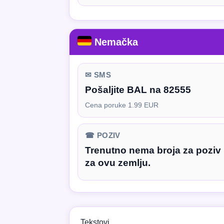
Nemačka
✉ SMS
Pošaljite BAL na 82555
Cena poruke 1.99 EUR
☎ POZIV
Trenutno nema broja za poziv
za ovu zemlju.
Tekstovi