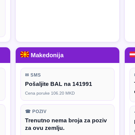
Makedonija
✉ SMS
Pošaljite BAL na 141991
Cena poruke 106.20 MKD
☎ POZIV
Trenutno nema broja za poziv
za ovu zemlju.