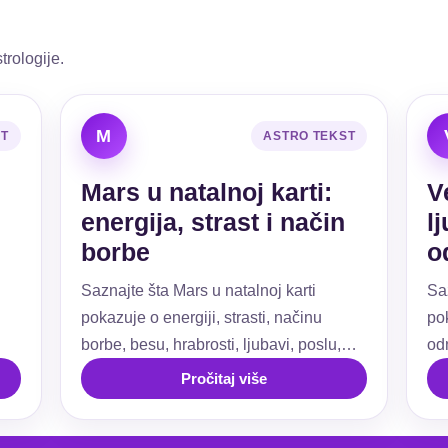
trologije.
M
ST
ASTRO TEKST
Mars u natalnoj karti:
V
energija, strast i način
l
borbe
o
Saznajte šta Mars u natalnoj karti
Sa
pokazuje o energiji, strasti, načinu
pok
borbe, besu, hrabrosti, ljubavi, poslu,
od
ti.
granicama i akciji.
už
Pročitaj više