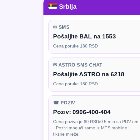
Srbija
✉ SMS
Pošaljite BAL na 1553
Cena poruke 180 RSD
✉ ASTRO SMS CHAT
Pošaljite ASTRO na 6218
Cena poruke 180 RSD
☎ POZIV
Poziv:
0906-400-404
Cena poziva je 60 RSD/0.5 min sa PDV-om
· Pozivi mogući samo iz MTS mobilne i
fiksne mreže.