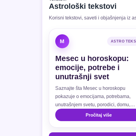
Astrološki tekstovi
Korisni tekstovi, saveti i objašnjenja iz as
M
ASTRO TEK
Mesec u horoskopu:
emocije, potrebe i
unutrašnji svet
Saznajte šta Mesec u horoskopu
pokazuje o emocijama, potrebama,
unutrašnjem svetu, porodici, domu,
ljubavi, navikama i emotivnoj sigurnos
Pročitaj više