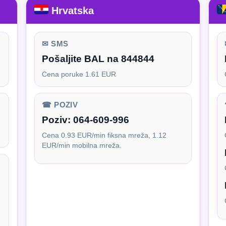
Hrvatska
✉ SMS
Pošaljite BAL na 844844
Cena poruke 1.61 EUR
☎ POZIV
Poziv:
064-609-996
Cena 0.93 EUR/min fiksna mreža, 1.12
EUR/min mobilna mreža.