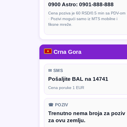
0900 Astro:
0901-888-888
Cena poziva je 60 RSD/0.5 min sa PDV-om
· Pozivi mogući samo iz MTS mobilne i
fiksne mreže.
Crna Gora
✉ SMS
Pošaljite BAL na 14741
Cena poruke 1 EUR
☎ POZIV
Trenutno nema broja za poziv
za ovu zemlju.