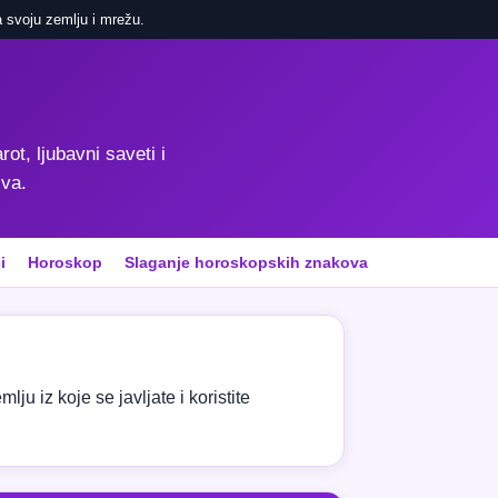
 svoju zemlju i mrežu.
rot, ljubavni saveti i
iva.
i
Horoskop
Slaganje horoskopskih znakova
ju iz koje se javljate i koristite