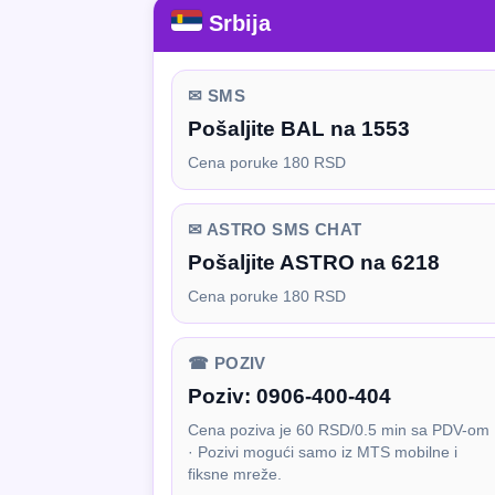
Srbija
✉ SMS
Pošaljite BAL na 1553
Cena poruke 180 RSD
✉ ASTRO SMS CHAT
Pošaljite ASTRO na 6218
Cena poruke 180 RSD
☎ POZIV
Poziv:
0906-400-404
Cena poziva je 60 RSD/0.5 min sa PDV-om
· Pozivi mogući samo iz MTS mobilne i
fiksne mreže.