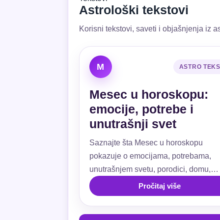
Astrološki tekstovi
Korisni tekstovi, saveti i objašnjenja iz as
M
ASTRO TEK
Mesec u horoskopu:
emocije, potrebe i
unutrašnji svet
Saznajte šta Mesec u horoskopu
pokazuje o emocijama, potrebama,
unutrašnjem svetu, porodici, domu,
ljubavi, navikama i emotivnoj sigurnos
Pročitaj više