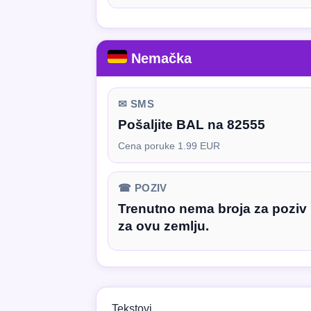
Nemačka
✉ SMS
Pošaljite BAL na 82555
Cena poruke 1.99 EUR
☎ POZIV
Trenutno nema broja za poziv
za ovu zemlju.
Tekstovi