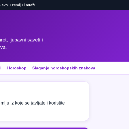
 svoju zemlju i mrežu.
rot, ljubavni saveti i
iva.
i
Horoskop
Slaganje horoskopskih znakova
ju iz koje se javljate i koristite