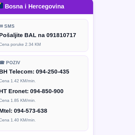
Bosna i Hercegovina
✉ SMS
Pošaljite BAL na 091810717
Cena poruke 2.34 KM
☎ POZIV
BH Telecom:
094-250-435
Cena 1.42 KM/min.
HT Eronet:
094-850-900
Cena 1.85 KM/min.
Mtel:
094-573-638
Cena 1.40 KM/min.