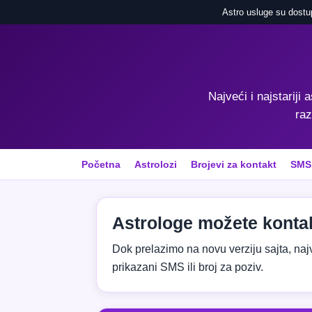
Astro usluge su dostu
Najveći i najstariji 
raz
Početna
Astrolozi
Brojevi za kontakt
SMS
Astrologe možete kontak
Dok prelazimo na novu verziju sajta, najvaž
prikazani SMS ili broj za poziv.