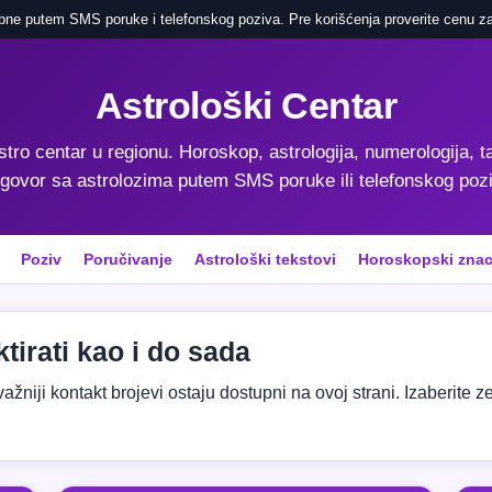
pne putem SMS poruke i telefonskog poziva. Pre korišćenja proverite cenu za
Astrološki Centar
astro centar u regionu. Horoskop, astrologija, numerologija, ta
govor sa astrolozima putem SMS poruke ili telefonskog poz
Poziv
Poručivanje
Astrološki tekstovi
Horoskopski znac
tirati kao i do sada
niji kontakt brojevi ostaju dostupni na ovoj strani. Izaberite zeml