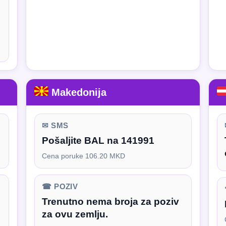
Makedonija
✉ SMS
Pošaljite BAL na 141991
Cena poruke 106.20 MKD
☎ POZIV
Trenutno nema broja za poziv
za ovu zemlju.