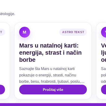
trologije.
M
ST
ASTRO TEKST
Mars u natalnoj karti:
V
energija, strast i način
l
borbe
o
Saznajte šta Mars u natalnoj karti
Sa
pokazuje o energiji, strasti, načinu
pok
borbe, besu, hrabrosti, ljubavi, poslu,
od
ti.
granicama i akciji.
už
Pročitaj više