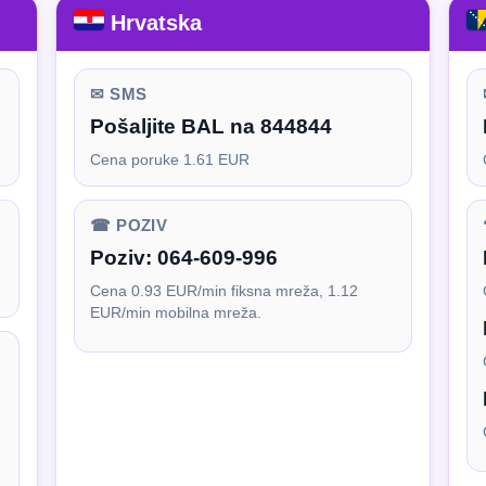
Hrvatska
✉ SMS
Pošaljite BAL na 844844
Cena poruke 1.61 EUR
☎ POZIV
Poziv:
064-609-996
Cena 0.93 EUR/min fiksna mreža, 1.12
EUR/min mobilna mreža.