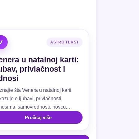
V
ASTRO TEKST
enera u natalnoj karti:
jubav, privlačnost i
dnosi
znajte šta Venera u natalnoj karti
azuje o ljubavi, privlačnosti,
nosima, samovrednosti, novcu,
ivanju, kućama i aspektima.
Pročitaj više