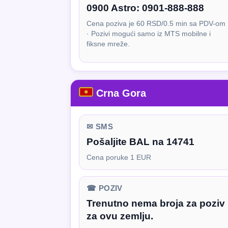
0900 Astro:
0901-888-888
Cena poziva je 60 RSD/0.5 min sa PDV-om
· Pozivi mogući samo iz MTS mobilne i
fiksne mreže.
Crna Gora
✉ SMS
Pošaljite BAL na 14741
Cena poruke 1 EUR
☎ POZIV
Trenutno nema broja za poziv
za ovu zemlju.