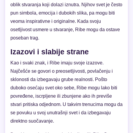
oblik stvaranja koji dolazi iznutra. Njihov svet je često
pun simbola, emocija i dubokih slika, pa mogu biti
veoma inspirativne i originalne. Kada svoju
osetljivost usmere u stvaranje, Ribe mogu da ostave
poseban trag.
Izazovi i slabije strane
Kao i svaki znak, i Ribe imaju svoje izazove.
Najčešće se govori o preosetljivosti, povlačenju i
sklonosti da izbegavaju grube realnosti. Pošto
duboko osećaju svet oko sebe, Ribe mogu lako biti
povređene, iscrpljene ili zbunjene ako ih previše
stvari pritiska odjednom. U takvim trenucima mogu da
se povuku u svoj unutrašnji svet i da izbegavaju
direktno suočavanje.