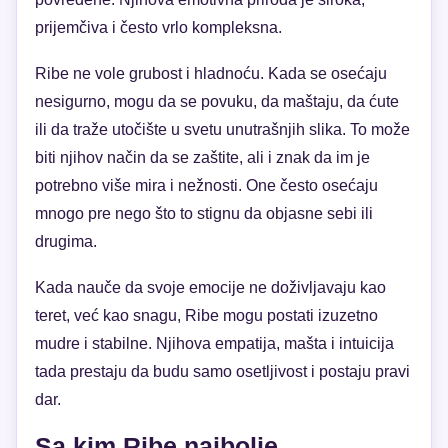
prijemčiva i često vrlo kompleksna.
Ribe ne vole grubost i hladnoću. Kada se osećaju
nesigurno, mogu da se povuku, da maštaju, da ćute
ili da traže utočište u svetu unutrašnjih slika. To može
biti njihov način da se zaštite, ali i znak da im je
potrebno više mira i nežnosti. One često osećaju
mnogo pre nego što to stignu da objasne sebi ili
drugima.
Kada nauče da svoje emocije ne doživljavaju kao
teret, već kao snagu, Ribe mogu postati izuzetno
mudre i stabilne. Njihova empatija, mašta i intuicija
tada prestaju da budu samo osetljivost i postaju pravi
dar.
Sa kim Ribe najbolje