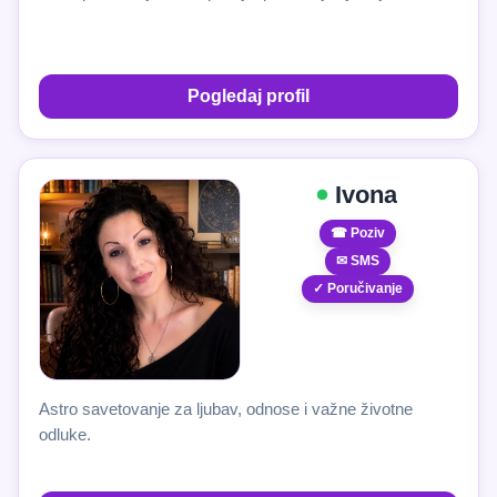
Pogledaj profil
Ivona
☎ Poziv
✉ SMS
✓ Poručivanje
Astro savetovanje za ljubav, odnose i važne životne
odluke.