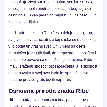
posmatraju život samo racionalno, već kroz utisak,
emociju, simbol i unutrašnji osećaj. Zbog toga se
često opisuju kao jedan od najdubljih i najosetljivijih
znakova zodijaka.
Ljudi rođeni u znaku Riba često deluju blago, tiho,
sanjivo ili povučeno, ali iza tog utiska se obično krije
vrlo bogat unutrašnji svet. Oni umeju da osete
raspoloženje drugih ljudi, da prepoznaju atmosferu i
da se lako povežu sa onim što nije izrečeno. Ribe
imaju izraženu sposobnost saosećanja, ali i sklonost
da se povuku u svoj svet kada im spoljašnji svet
postane previše grub, brz ili naporan.
Osnovna priroda znaka Ribe
Ribe pripadaju vodenim znacima, pa je njihova
priroda duboko vezana za emocije, intuiciju, maštu i