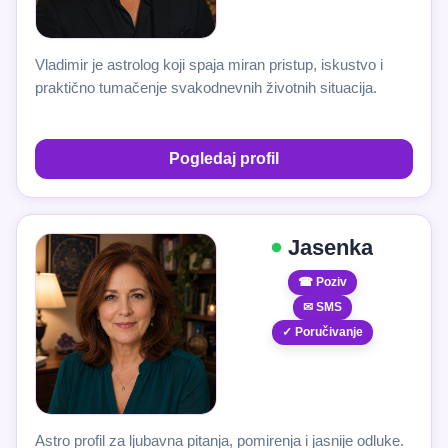
Vladimir je astrolog koji spaja miran pristup, iskustvo i
praktično tumačenje svakodnevnih životnih situacija.
Pogledaj profil
Jasenka
☎ Poziv
✉ SMS
✓ Poručivanje
Astro profil za ljubavna pitanja, pomirenja i jasnije odluke.