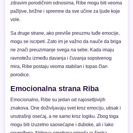
zdravim porodičnim odnosima, Ribe mogu biti veoma
pažljive, brižne i spremne da sve učine za ljude koje
vole.
Sa druge strane, ako previše preuzmu tuđe emocije,
mogu se iscrpeti. Zato im je važno da nauče da briga
ne znači preuzimanje svega na sebe. Kada imaju
ravnotežu između davanja i čuvanja sopstvenog
mira, Ribe postaju veoma stabilan i topao član
porodice.
Emocionalna strana Riba
Emocionalno, Ribe su jedan od najosetljivijih
znakova. One doživljavaju svet kroz emociju, utisak i
unutrašnji osećaj, a ne samo kroz logiku. Zbog toga
mogu biti izuzetno saosećajne i duboke, ali i lako
povređene. Njihova emotivna priroda je široka,