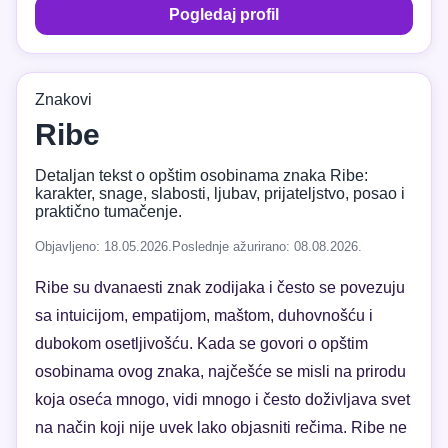
Pogledaj profil
Znakovi
Ribe
Detaljan tekst o opštim osobinama znaka Ribe:
karakter, snage, slabosti, ljubav, prijateljstvo, posao i
praktično tumačenje.
Objavljeno: 18.05.2026.
Poslednje ažurirano: 08.08.2026.
Ribe su dvanaesti znak zodijaka i često se povezuju
sa intuicijom, empatijom, maštom, duhovnošću i
dubokom osetljivošću. Kada se govori o opštim
osobinama ovog znaka, najčešće se misli na prirodu
koja oseća mnogo, vidi mnogo i često doživljava svet
na način koji nije uvek lako objasniti rečima. Ribe ne