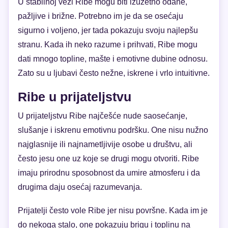
U stabilnoj vezi Ribe mogu biti izuzetno odane,
pažljive i brižne. Potrebno im je da se osećaju
sigurno i voljeno, jer tada pokazuju svoju najlepšu
stranu. Kada ih neko razume i prihvati, Ribe mogu
dati mnogo topline, mašte i emotivne dubine odnosu.
Zato su u ljubavi često nežne, iskrene i vrlo intuitivne.
Ribe u prijateljstvu
U prijateljstvu Ribe najčešće nude saosećanje,
slušanje i iskrenu emotivnu podršku. One nisu nužno
najglasnije ili najnametljivije osobe u društvu, ali
često jesu one uz koje se drugi mogu otvoriti. Ribe
imaju prirodnu sposobnost da umire atmosferu i da
drugima daju osećaj razumevanja.
Prijatelji često vole Ribe jer nisu površne. Kada im je
do nekoga stalo, one pokazuju brigu i toplinu na