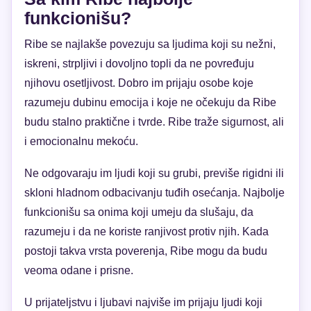
funkcionišu?
Ribe se najlakše povezuju sa ljudima koji su nežni,
iskreni, strpljivi i dovoljno topli da ne povređuju
njihovu osetljivost. Dobro im prijaju osobe koje
razumeju dubinu emocija i koje ne očekuju da Ribe
budu stalno praktične i tvrde. Ribe traže sigurnost, ali
i emocionalnu mekoću.
Ne odgovaraju im ljudi koji su grubi, previše rigidni ili
skloni hladnom odbacivanju tuđih osećanja. Najbolje
funkcionišu sa onima koji umeju da slušaju, da
razumeju i da ne koriste ranjivost protiv njih. Kada
postoji takva vrsta poverenja, Ribe mogu da budu
veoma odane i prisne.
U prijateljstvu i ljubavi najviše im prijaju ljudi koji