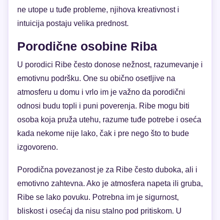
ne utope u tuđe probleme, njihova kreativnost i
intuicija postaju velika prednost.
Porodične osobine Riba
U porodici Ribe često donose nežnost, razumevanje i
emotivnu podršku. One su obično osetljive na
atmosferu u domu i vrlo im je važno da porodični
odnosi budu topli i puni poverenja. Ribe mogu biti
osoba koja pruža utehu, razume tuđe potrebe i oseća
kada nekome nije lako, čak i pre nego što to bude
izgovoreno.
Porodična povezanost je za Ribe često duboka, ali i
emotivno zahtevna. Ako je atmosfera napeta ili gruba,
Ribe se lako povuku. Potrebna im je sigurnost,
bliskost i osećaj da nisu stalno pod pritiskom. U