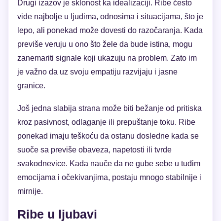
Drugi izazov je sklonost ka idealizaciji. Ribe često
vide najbolje u ljudima, odnosima i situacijama, što je
lepo, ali ponekad može dovesti do razočaranja. Kada
previše veruju u ono što žele da bude istina, mogu
zanemariti signale koji ukazuju na problem. Zato im
je važno da uz svoju empatiju razvijaju i jasne
granice.
Još jedna slabija strana može biti bežanje od pritiska
kroz pasivnost, odlaganje ili prepuštanje toku. Ribe
ponekad imaju teškoću da ostanu dosledne kada se
suoče sa previše obaveza, napetosti ili tvrde
svakodnevice. Kada nauče da ne gube sebe u tuđim
emocijama i očekivanjima, postaju mnogo stabilnije i
mirnije.
Ribe u ljubavi