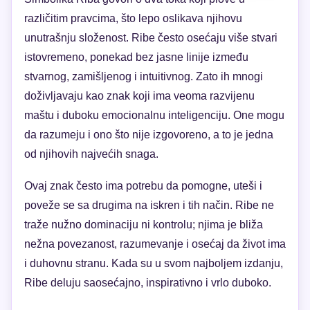
različitim pravcima, što lepo oslikava njihovu
unutrašnju složenost. Ribe često osećaju više stvari
istovremeno, ponekad bez jasne linije između
stvarnog, zamišljenog i intuitivnog. Zato ih mnogi
doživljavaju kao znak koji ima veoma razvijenu
maštu i duboku emocionalnu inteligenciju. One mogu
da razumeju i ono što nije izgovoreno, a to je jedna
od njihovih najvećih snaga.
Ovaj znak često ima potrebu da pomogne, uteši i
poveže se sa drugima na iskren i tih način. Ribe ne
traže nužno dominaciju ni kontrolu; njima je bliža
nežna povezanost, razumevanje i osećaj da život ima
i duhovnu stranu. Kada su u svom najboljem izdanju,
Ribe deluju saosećajno, inspirativno i vrlo duboko.