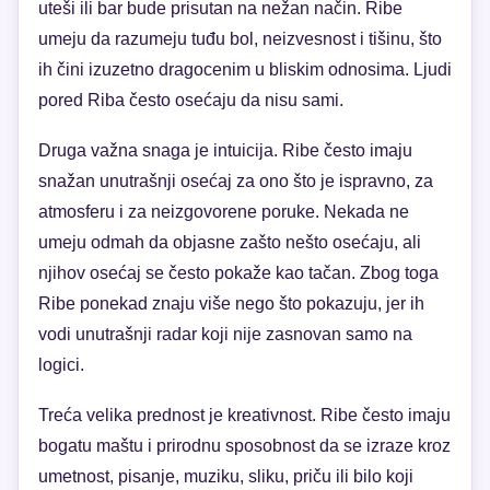
uteši ili bar bude prisutan na nežan način. Ribe
umeju da razumeju tuđu bol, neizvesnost i tišinu, što
ih čini izuzetno dragocenim u bliskim odnosima. Ljudi
pored Riba često osećaju da nisu sami.
Druga važna snaga je intuicija. Ribe često imaju
snažan unutrašnji osećaj za ono što je ispravno, za
atmosferu i za neizgovorene poruke. Nekada ne
umeju odmah da objasne zašto nešto osećaju, ali
njihov osećaj se često pokaže kao tačan. Zbog toga
Ribe ponekad znaju više nego što pokazuju, jer ih
vodi unutrašnji radar koji nije zasnovan samo na
logici.
Treća velika prednost je kreativnost. Ribe često imaju
bogatu maštu i prirodnu sposobnost da se izraze kroz
umetnost, pisanje, muziku, sliku, priču ili bilo koji