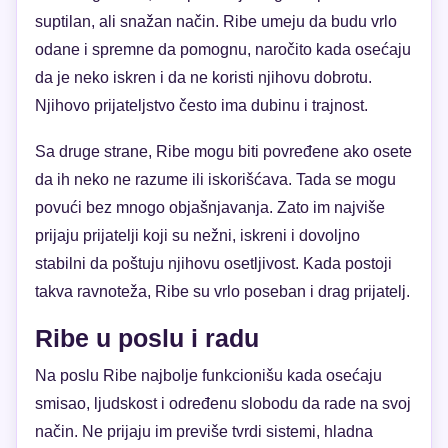
suptilan, ali snažan način. Ribe umeju da budu vrlo
odane i spremne da pomognu, naročito kada osećaju
da je neko iskren i da ne koristi njihovu dobrotu.
Njihovo prijateljstvo često ima dubinu i trajnost.
Sa druge strane, Ribe mogu biti povređene ako osete
da ih neko ne razume ili iskorišćava. Tada se mogu
povući bez mnogo objašnjavanja. Zato im najviše
prijaju prijatelji koji su nežni, iskreni i dovoljno
stabilni da poštuju njihovu osetljivost. Kada postoji
takva ravnoteža, Ribe su vrlo poseban i drag prijatelj.
Ribe u poslu i radu
Na poslu Ribe najbolje funkcionišu kada osećaju
smisao, ljudskost i određenu slobodu da rade na svoj
način. Ne prijaju im previše tvrdi sistemi, hladna