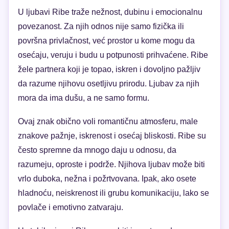
U ljubavi Ribe traže nežnost, dubinu i emocionalnu
povezanost. Za njih odnos nije samo fizička ili
površna privlačnost, već prostor u kome mogu da
osećaju, veruju i budu u potpunosti prihvaćene. Ribe
žele partnera koji je topao, iskren i dovoljno pažljiv
da razume njihovu osetljivu prirodu. Ljubav za njih
mora da ima dušu, a ne samo formu.
Ovaj znak obično voli romantičnu atmosferu, male
znakove pažnje, iskrenost i osećaj bliskosti. Ribe su
često spremne da mnogo daju u odnosu, da
razumeju, oproste i podrže. Njihova ljubav može biti
vrlo duboka, nežna i požrtvovana. Ipak, ako osete
hladnoću, neiskrenost ili grubu komunikaciju, lako se
povlače i emotivno zatvaraju.