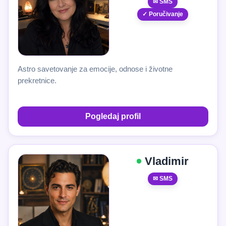
✉ SMS
✓ Poručivanje
Astro savetovanje za emocije, odnose i životne
prekretnice.
Pogledaj profil
Vladimir
✉ SMS