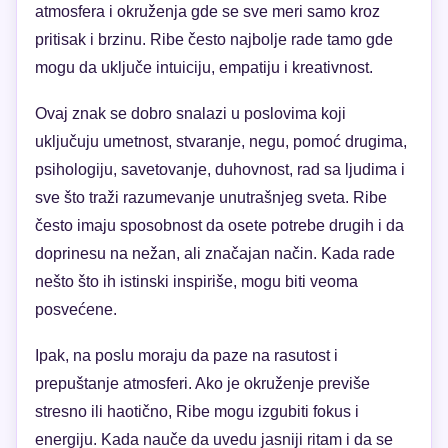
atmosfera i okruženja gde se sve meri samo kroz
pritisak i brzinu. Ribe često najbolje rade tamo gde
mogu da uključe intuiciju, empatiju i kreativnost.
Ovaj znak se dobro snalazi u poslovima koji
uključuju umetnost, stvaranje, negu, pomoć drugima,
psihologiju, savetovanje, duhovnost, rad sa ljudima i
sve što traži razumevanje unutrašnjeg sveta. Ribe
često imaju sposobnost da osete potrebe drugih i da
doprinesu na nežan, ali značajan način. Kada rade
nešto što ih istinski inspiriše, mogu biti veoma
posvećene.
Ipak, na poslu moraju da paze na rasutost i
prepuštanje atmosferi. Ako je okruženje previše
stresno ili haotično, Ribe mogu izgubiti fokus i
energiju. Kada nauče da uvedu jasniji ritam i da se