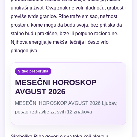
unutrašnji život. Ovaj znak ne voli hladnoću, grubost i
previše tvrde granice. Ribe traže smisao, nežnost i
prostor u kome mogu da budu svoja, bez pritiska da
stalno budu praktične, brze ili potpuno racionalne.
Njihova energija je mekša, tečnija i često vrlo
prilagodljiva.
Video preporuka
MESEČNI HOROSKOP
AVGUST 2026
MESEČNI HOROSKOP AVGUST 2026 Ljubav,
posao i zdravlje za svih 12 znakova
Simbolika Riba govori o dva toka koji plove u