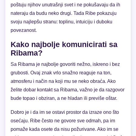
poštuju njihov unutrašnji svet i ne pokušavaju da ih
nateraju da budu neko drugi. Tada Ribe pokazuju
svoju najlepšu stranu: toplinu, intuiciju i duboku
povezanost.
Kako najbolje komunicirati sa
Ribama?
Sa Ribama je najbolje govoriti nežno, iskreno i bez
grubosti. Ovaj znak vrlo snažno reaguje na ton,
atmosferu i način na koji mu se neko obraća. Ako
želite dobar kontakt sa Ribama, važno je da razgovor
bude topao i obziran, a ne hladan ili previše oštar.
Dobro je i da im se ostavi prostor da izraze ono što
osećaju. Ribe često ne govore sve odmah, pa im
pomaže kada osete da nisu požurivane. Ako im se