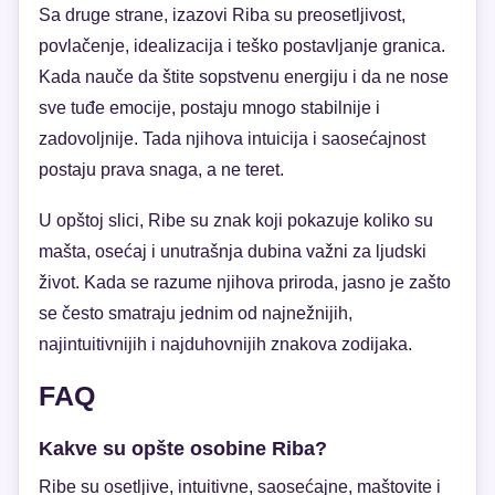
Sa druge strane, izazovi Riba su preosetljivost,
povlačenje, idealizacija i teško postavljanje granica.
Kada nauče da štite sopstvenu energiju i da ne nose
sve tuđe emocije, postaju mnogo stabilnije i
zadovoljnije. Tada njihova intuicija i saosećajnost
postaju prava snaga, a ne teret.
U opštoj slici, Ribe su znak koji pokazuje koliko su
mašta, osećaj i unutrašnja dubina važni za ljudski
život. Kada se razume njihova priroda, jasno je zašto
se često smatraju jednim od najnežnijih,
najintuitivnijih i najduhovnijih znakova zodijaka.
FAQ
Kakve su opšte osobine Riba?
Ribe su osetljive, intuitivne, saosećajne, maštovite i