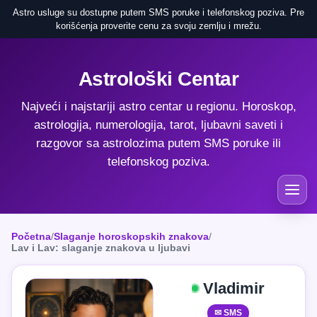
Astro usluge su dostupne putem SMS poruke i telefonskog poziva. Pre
korišćenja proverite cenu za svoju zemlju i mrežu.
Astrološki Centar
Najveći i najstariji astro centar u regionu. Horoskop,
astrologija, numerologija, tarot, ljubavni saveti i
razgovor sa astrolozima putem SMS poruke ili
telefonskog poziva.
Početna
/
Slaganje horoskopskih znakova
/
Lav i Lav: slaganje znakova u ljubavi
Vladimir
✉ SMS