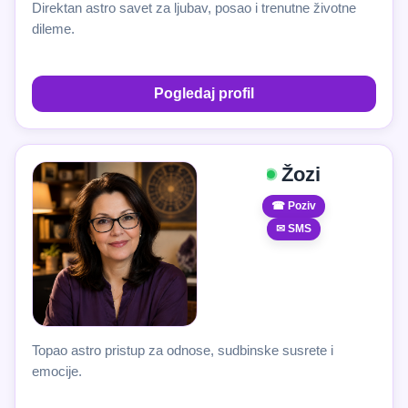
Direktan astro savet za ljubav, posao i trenutne životne
dileme.
Pogledaj profil
Žozi
☎ Poziv
✉ SMS
Topao astro pristup za odnose, sudbinske susrete i
emocije.