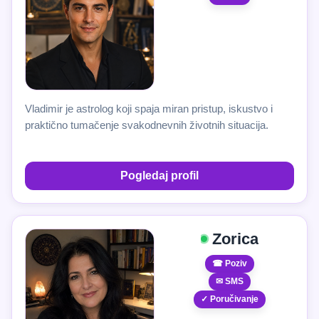
Vladimir je astrolog koji spaja miran pristup, iskustvo i
praktično tumačenje svakodnevnih životnih situacija.
Pogledaj profil
Zorica
☎ Poziv
✉ SMS
✓ Poručivanje