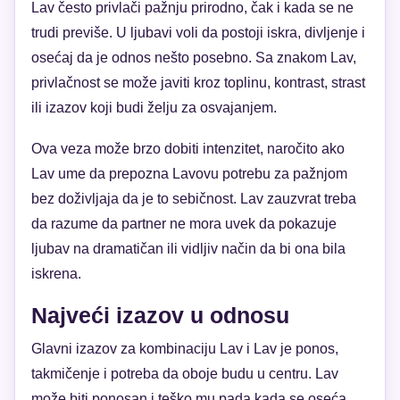
Lav često privlači pažnju prirodno, čak i kada se ne
trudi previše. U ljubavi voli da postoji iskra, divljenje i
osećaj da je odnos nešto posebno. Sa znakom Lav,
privlačnost se može javiti kroz toplinu, kontrast, strast
ili izazov koji budi želju za osvajanjem.
Ova veza može brzo dobiti intenzitet, naročito ako
Lav ume da prepozna Lavovu potrebu za pažnjom
bez doživljaja da je to sebičnost. Lav zauzvrat treba
da razume da partner ne mora uvek da pokazuje
ljubav na dramatičan ili vidljiv način da bi ona bila
iskrena.
Najveći izazov u odnosu
Glavni izazov za kombinaciju Lav i Lav je ponos,
takmičenje i potreba da oboje budu u centru. Lav
može biti ponosan i teško mu pada kada se oseća