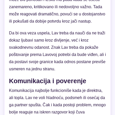
zanemareno, kritikovanо ili nedovoljno važno. Tada
može reagovati dramatično, povući se u dostojanstvo
ili pokušati da dobije potvrdu kroz jači nastup.
Da bi ova veza uspela, Lav treba da nauči da ne traži
dokaz ljubavi samo kroz divljenje, već i kroz
svakodnevnu odanost. Znak Lav treba da pokaže
poštovanje prema Lavovoj potrebi da bude viđen, ali i
da postavi svoje granice kada odnos postane previše
usmeren na jednu stranu.
Komunikacija i poverenje
Komunikacija najbolje funkcioniše kada je direktna,
ali topla. Lav ne voli hladnoću, podsmeh ili osećaj da
ga partner spušta. Čak i kada postoji problem, mnogo
bolje reaguje na iskren razgovor koji čuva