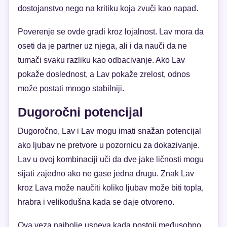
dostojanstvo nego na kritiku koja zvuči kao napad.
Poverenje se ovde gradi kroz lojalnost. Lav mora da
oseti da je partner uz njega, ali i da nauči da ne
tumači svaku razliku kao odbacivanje. Ako Lav
pokaže doslednost, a Lav pokaže zrelost, odnos
može postati mnogo stabilniji.
Dugoročni potencijal
Dugoročno, Lav i Lav mogu imati snažan potencijal
ako ljubav ne pretvore u pozornicu za dokazivanje.
Lav u ovoj kombinaciji uči da dve jake ličnosti mogu
sijati zajedno ako ne gase jedna drugu. Znak Lav
kroz Lava može naučiti koliko ljubav može biti topla,
hrabra i velikodušna kada se daje otvoreno.
Ova veza najbolje uspeva kada postoji međusobno