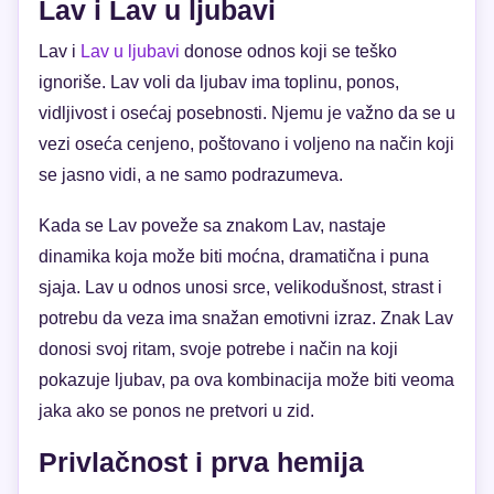
Lav i Lav u ljubavi
Lav i
Lav u ljubavi
donose odnos koji se teško
ignoriše. Lav voli da ljubav ima toplinu, ponos,
vidljivost i osećaj posebnosti. Njemu je važno da se u
vezi oseća cenjeno, poštovano i voljeno na način koji
se jasno vidi, a ne samo podrazumeva.
Kada se Lav poveže sa znakom Lav, nastaje
dinamika koja može biti moćna, dramatična i puna
sjaja. Lav u odnos unosi srce, velikodušnost, strast i
potrebu da veza ima snažan emotivni izraz. Znak Lav
donosi svoj ritam, svoje potrebe i način na koji
pokazuje ljubav, pa ova kombinacija može biti veoma
jaka ako se ponos ne pretvori u zid.
Privlačnost i prva hemija