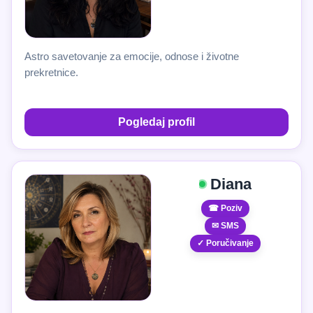
Astro savetovanje za emocije, odnose i životne
prekretnice.
Pogledaj profil
Diana
☎ Poziv
✉ SMS
✓ Poručivanje