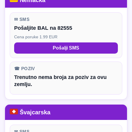
Nemačka
✉ SMS
Pošaljite BAL na 82555
Cena poruke 1.99 EUR
Pošalji SMS
☎ POZIV
Trenutno nema broja za poziv za ovu
zemlju.
Švajcarska
✉ SMS