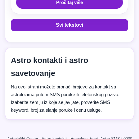
Pročitaj više
Svi tekstovi
Astro kontakti i astro
savetovanje
Na ovoj strani možete pronaći brojeve za kontakt sa
astrolozima putem SMS poruke ili telefonskog poziva.
Izaberite zemlju iz koje se javljate, proverite SMS
keyword, broj za slanje poruke i cenu usluge.
Astrološki Centar · Astro kontakti · Horoskop, tarot, Astro SMS i 0900