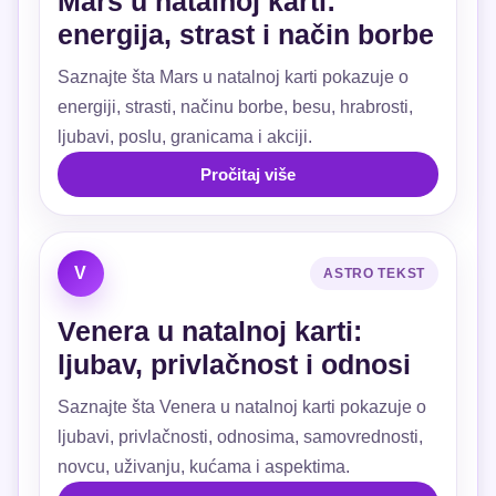
Mars u natalnoj karti:
energija, strast i način borbe
Saznajte šta Mars u natalnoj karti pokazuje o
energiji, strasti, načinu borbe, besu, hrabrosti,
ljubavi, poslu, granicama i akciji.
Pročitaj više
V
ASTRO TEKST
Venera u natalnoj karti:
ljubav, privlačnost i odnosi
Saznajte šta Venera u natalnoj karti pokazuje o
ljubavi, privlačnosti, odnosima, samovrednosti,
novcu, uživanju, kućama i aspektima.