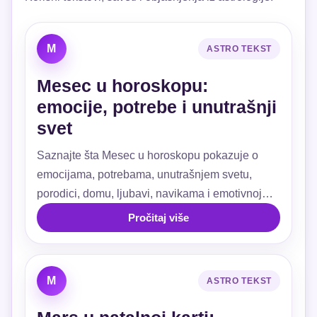
M
ASTRO TEKST
Mesec u horoskopu:
emocije, potrebe i unutrašnji
svet
Saznajte šta Mesec u horoskopu pokazuje o
emocijama, potrebama, unutrašnjem svetu,
porodici, domu, ljubavi, navikama i emotivnoj
sigurnosti.
Pročitaj više
M
ASTRO TEKST