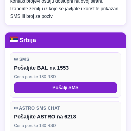
kontakt brojevi ostaju dostupni na ovoj strani.
Izaberite zemlju iz koje se javljate i koristite prikazani
SMS ili broj za poziv.
Srbija
✉ SMS
Pošaljite BAL na 1553
Cena poruke 180 RSD
Pošalji SMS
✉ ASTRO SMS CHAT
Pošaljite ASTRO na 6218
Cena poruke 180 RSD