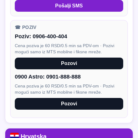
Pošalji SMS
☎ POZIV
Poziv:
0906-400-404
Cena poziva je 60 RSD/0.5 min sa PDV-om · Pozivi
mogući samo iz MTS mobilne i fiksne mreže.
Pozovi
0900 Astro:
0901-888-888
Cena poziva je 60 RSD/0.5 min sa PDV-om · Pozivi
mogući samo iz MTS mobilne i fiksne mreže.
Pozovi
Hrvatska