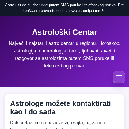
Astro usluge su dostupne putem SMS poruke i telefonskog poziva. Pre
korišćenja proverite cenu za svoju zemlju i mrežu.
Astrološki Centar
Najveći i najstariji astro centar u regionu. Horoskop,
astrologija, numerologija, tarot, ljubavni saveti i
razgovor sa astrolozima putem SMS poruke ili
telefonskog poziva.
Astrologe možete kontaktirati
kao i do sada
Dok prelazimo na novu verziju sajta, najvažniji