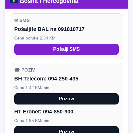
Bosna i Hercegovina
✉ SMS
Pošaljite BAL na 091810717
Cena poruke 2.34 KM
Pošalji SMS
☎ POZIV
BH Telecom:
094-250-435
Cena 1.42 KM/min.
Pozovi
HT Eronet:
094-850-900
Cena 1.85 KM/min.
Pozovi