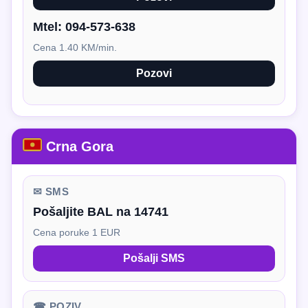
Mtel:
094-573-638
Cena 1.40 KM/min.
Pozovi
Crna Gora
✉ SMS
Pošaljite BAL na 14741
Cena poruke 1 EUR
Pošalji SMS
☎ POZIV