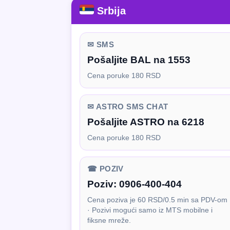
Srbija
✉ SMS
Pošaljite BAL na 1553
Cena poruke 180 RSD
✉ ASTRO SMS CHAT
Pošaljite ASTRO na 6218
Cena poruke 180 RSD
☎ POZIV
Poziv:
0906-400-404
Cena poziva je 60 RSD/0.5 min sa PDV-om
· Pozivi mogući samo iz MTS mobilne i
fiksne mreže.