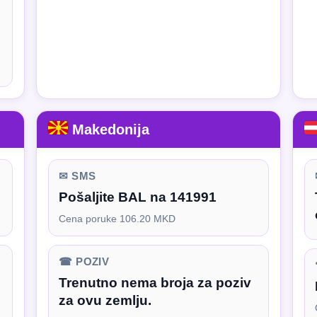
Makedonija
✉ SMS
Pošaljite BAL na 141991
Cena poruke 106.20 MKD
☎ POZIV
Trenutno nema broja za poziv
za ovu zemlju.