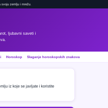
 svoju zemlju i mrežu.
rot, ljubavni saveti i
iva.
i
Horoskop
Slaganje horoskopskih znakova
ju iz koje se javljate i koristite