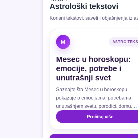
Astrološki tekstovi
Korisni tekstovi, saveti i objašnjenja iz as
M
ASTRO TEK
Mesec u horoskopu:
emocije, potrebe i
unutrašnji svet
Saznajte šta Mesec u horoskopu
pokazuje o emocijama, potrebama,
unutrašnjem svetu, porodici, domu,
ljubavi, navikama i emotivnoj sigurnos
Pročitaj više