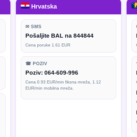
Hrvatska
✉ SMS
Pošaljite BAL na 844844
Cena poruke 1.61 EUR
☎ POZIV
Poziv:
064-609-996
Cena 0.93 EUR/min fiksna mreža, 1.12
EUR/min mobilna mreža.