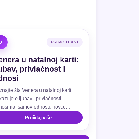
V
ASTRO TEKST
enera u natalnoj karti:
jubav, privlačnost i
dnosi
znajte šta Venera u natalnoj karti
azuje o ljubavi, privlačnosti,
nosima, samovrednosti, novcu,
ivanju, kućama i aspektima.
Pročitaj više