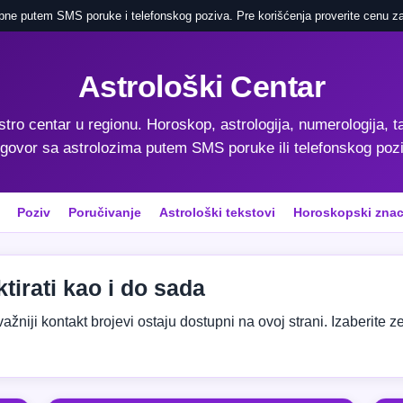
pne putem SMS poruke i telefonskog poziva. Pre korišćenja proverite cenu za
Astrološki Centar
astro centar u regionu. Horoskop, astrologija, numerologija, ta
govor sa astrolozima putem SMS poruke ili telefonskog poz
Poziv
Poručivanje
Astrološki tekstovi
Horoskopski znac
tirati kao i do sada
niji kontakt brojevi ostaju dostupni na ovoj strani. Izaberite zeml