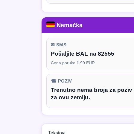
Nemačka
✉ SMS
Pošaljite BAL na 82555
Cena poruke 1.99 EUR
☎ POZIV
Trenutno nema broja za poziv
za ovu zemlju.
Tekstovi