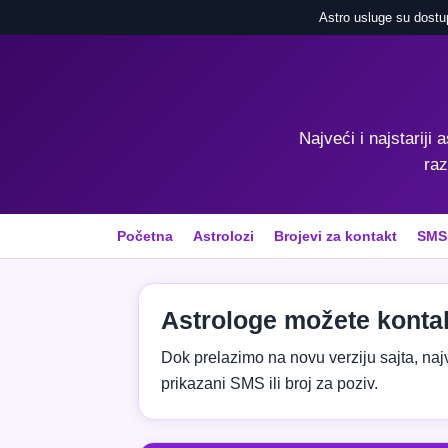
Astro usluge su dostu
Najveći i najstariji 
raz
Početna
Astrolozi
Brojevi za kontakt
SMS
Astrologe možete kontak
Dok prelazimo na novu verziju sajta, najvaž
prikazani SMS ili broj za poziv.