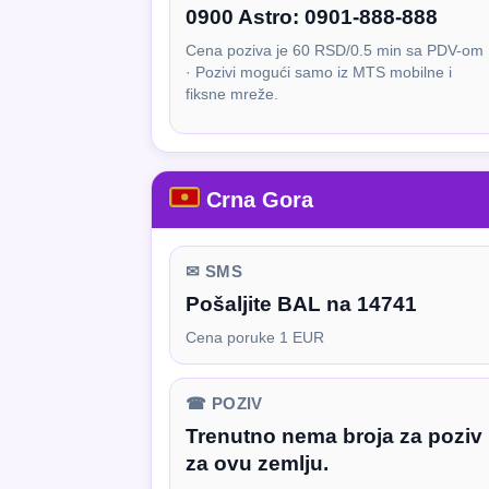
0900 Astro:
0901-888-888
Cena poziva je 60 RSD/0.5 min sa PDV-om
· Pozivi mogući samo iz MTS mobilne i
fiksne mreže.
Crna Gora
✉ SMS
Pošaljite BAL na 14741
Cena poruke 1 EUR
☎ POZIV
Trenutno nema broja za poziv
za ovu zemlju.