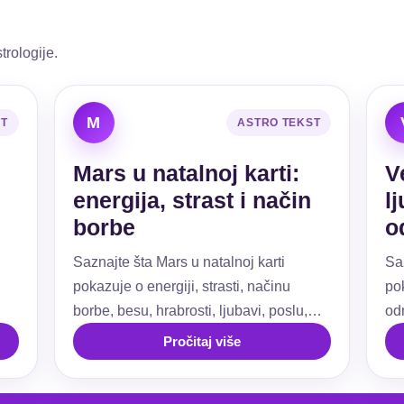
trologije.
M
ST
ASTRO TEKST
Mars u natalnoj karti:
V
energija, strast i način
l
borbe
o
Saznajte šta Mars u natalnoj karti
Sa
pokazuje o energiji, strasti, načinu
pok
borbe, besu, hrabrosti, ljubavi, poslu,
od
ti.
granicama i akciji.
už
Pročitaj više