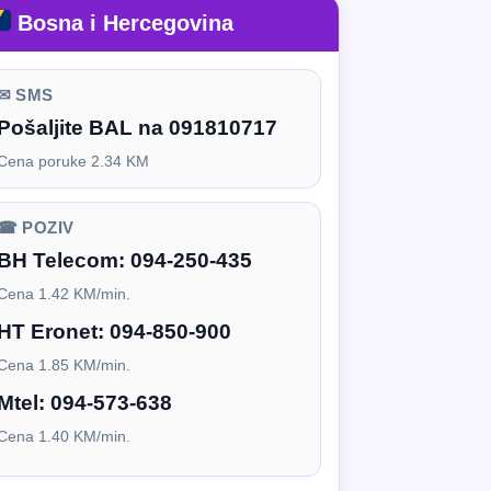
Bosna i Hercegovina
✉ SMS
Pošaljite BAL na 091810717
Cena poruke 2.34 KM
☎ POZIV
BH Telecom:
094-250-435
Cena 1.42 KM/min.
HT Eronet:
094-850-900
Cena 1.85 KM/min.
Mtel:
094-573-638
Cena 1.40 KM/min.