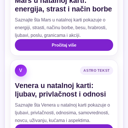
Mars u natalnoj karti:
energija, strast i način borbe
Saznajte šta Mars u natalnoj karti pokazuje o
energiji, strasti, načinu borbe, besu, hrabrosti,
ljubavi, poslu, granicama i akciji.
Pročitaj više
V
ASTRO TEKST
Venera u natalnoj karti:
ljubav, privlačnost i odnosi
Saznajte šta Venera u natalnoj karti pokazuje o
ljubavi, privlačnosti, odnosima, samovrednosti,
novcu, uživanju, kućama i aspektima.