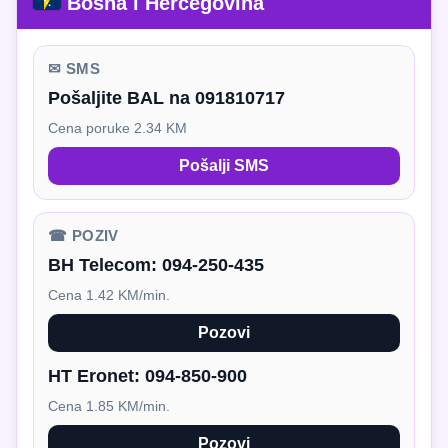
Bosna i Hercegovina
✉ SMS
Pošaljite BAL na 091810717
Cena poruke 2.34 KM
Pošalji SMS
☎ POZIV
BH Telecom:
094-250-435
Cena 1.42 KM/min.
Pozovi
HT Eronet:
094-850-900
Cena 1.85 KM/min.
Pozovi