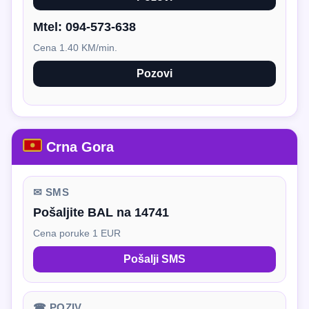
Mtel:
094-573-638
Cena 1.40 KM/min.
Pozovi
Crna Gora
✉ SMS
Pošaljite BAL na 14741
Cena poruke 1 EUR
Pošalji SMS
☎ POZIV