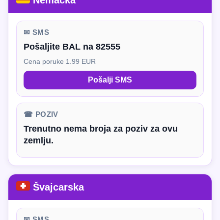
Nemačka
✉ SMS
Pošaljite BAL na 82555
Cena poruke 1.99 EUR
Pošalji SMS
☎ POZIV
Trenutno nema broja za poziv za ovu
zemlju.
Švajcarska
✉ SMS