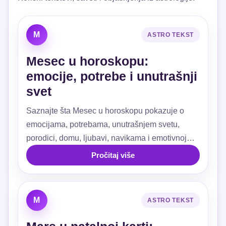
M
ASTRO TEKST
Mesec u horoskopu:
emocije, potrebe i unutrašnji
svet
Saznajte šta Mesec u horoskopu pokazuje o
emocijama, potrebama, unutrašnjem svetu,
porodici, domu, ljubavi, navikama i emotivnoj
sigurnosti.
Pročitaj više
M
ASTRO TEKST