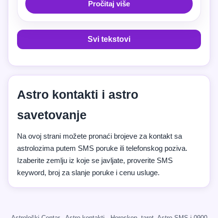
Pročitaj više
Svi tekstovi
Astro kontakti i astro
savetovanje
Na ovoj strani možete pronaći brojeve za kontakt sa
astrolozima putem SMS poruke ili telefonskog poziva.
Izaberite zemlju iz koje se javljate, proverite SMS
keyword, broj za slanje poruke i cenu usluge.
Astrološki Centar · Astro kontakti · Horoskop, tarot, Astro SMS i 0900