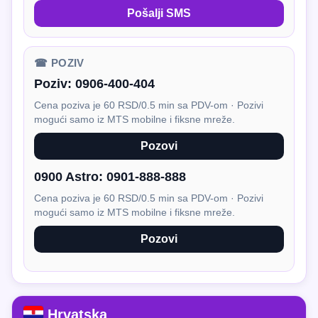
Pošalji SMS
☎ POZIV
Poziv:
0906-400-404
Cena poziva je 60 RSD/0.5 min sa PDV-om · Pozivi
mogući samo iz MTS mobilne i fiksne mreže.
Pozovi
0900 Astro:
0901-888-888
Cena poziva je 60 RSD/0.5 min sa PDV-om · Pozivi
mogući samo iz MTS mobilne i fiksne mreže.
Pozovi
Hrvatska