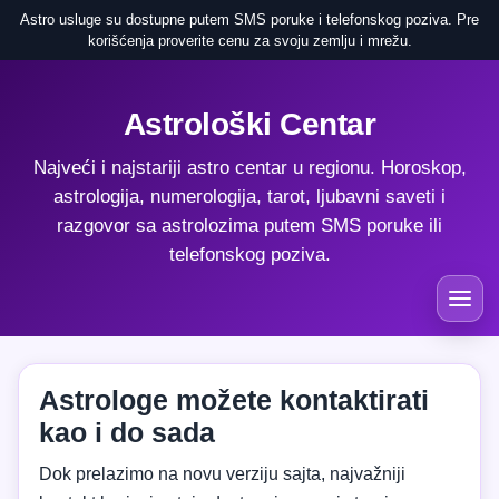
Astro usluge su dostupne putem SMS poruke i telefonskog poziva. Pre
korišćenja proverite cenu za svoju zemlju i mrežu.
Astrološki Centar
Najveći i najstariji astro centar u regionu. Horoskop,
astrologija, numerologija, tarot, ljubavni saveti i
razgovor sa astrolozima putem SMS poruke ili
telefonskog poziva.
Astrologe možete kontaktirati
kao i do sada
Dok prelazimo na novu verziju sajta, najvažniji