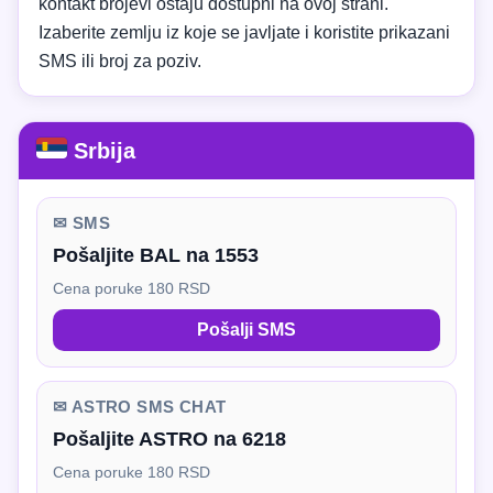
kontakt brojevi ostaju dostupni na ovoj strani.
Izaberite zemlju iz koje se javljate i koristite prikazani
SMS ili broj za poziv.
Srbija
✉ SMS
Pošaljite BAL na 1553
Cena poruke 180 RSD
Pošalji SMS
✉ ASTRO SMS CHAT
Pošaljite ASTRO na 6218
Cena poruke 180 RSD