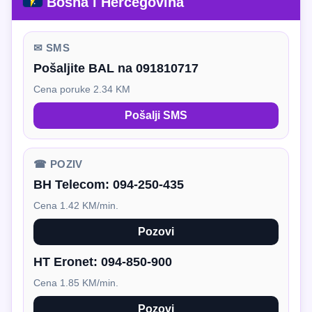
Bosna i Hercegovina
✉ SMS
Pošaljite BAL na 091810717
Cena poruke 2.34 KM
Pošalji SMS
☎ POZIV
BH Telecom:
094-250-435
Cena 1.42 KM/min.
Pozovi
HT Eronet:
094-850-900
Cena 1.85 KM/min.
Pozovi