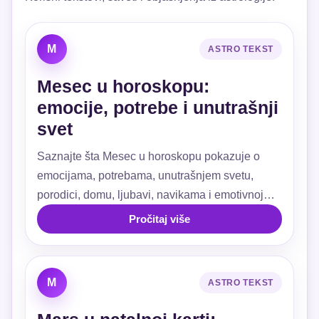
M
ASTRO TEKST
Mesec u horoskopu:
emocije, potrebe i unutrašnji
svet
Saznajte šta Mesec u horoskopu pokazuje o
emocijama, potrebama, unutrašnjem svetu,
porodici, domu, ljubavi, navikama i emotivnoj
sigurnosti.
Pročitaj više
M
ASTRO TEKST