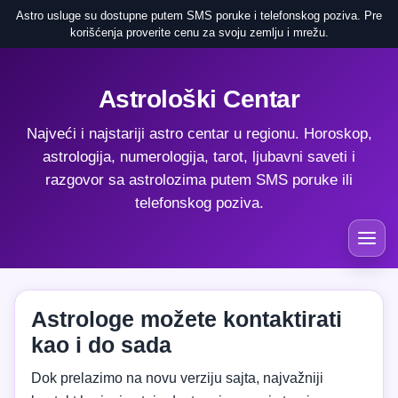
Astro usluge su dostupne putem SMS poruke i telefonskog poziva. Pre
korišćenja proverite cenu za svoju zemlju i mrežu.
Astrološki Centar
Najveći i najstariji astro centar u regionu. Horoskop,
astrologija, numerologija, tarot, ljubavni saveti i
razgovor sa astrolozima putem SMS poruke ili
telefonskog poziva.
Astrologe možete kontaktirati
kao i do sada
Dok prelazimo na novu verziju sajta, najvažniji