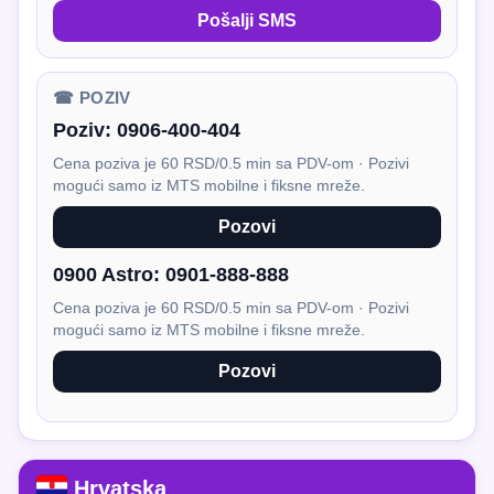
Pošalji SMS
☎ POZIV
Poziv:
0906-400-404
Cena poziva je 60 RSD/0.5 min sa PDV-om · Pozivi
mogući samo iz MTS mobilne i fiksne mreže.
Pozovi
0900 Astro:
0901-888-888
Cena poziva je 60 RSD/0.5 min sa PDV-om · Pozivi
mogući samo iz MTS mobilne i fiksne mreže.
Pozovi
Hrvatska