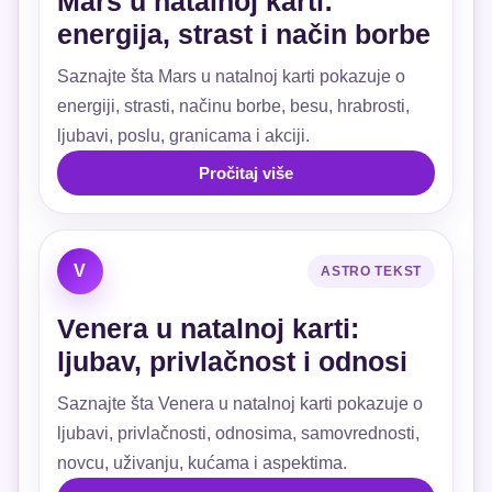
Mars u natalnoj karti:
energija, strast i način borbe
Saznajte šta Mars u natalnoj karti pokazuje o
energiji, strasti, načinu borbe, besu, hrabrosti,
ljubavi, poslu, granicama i akciji.
Pročitaj više
V
ASTRO TEKST
Venera u natalnoj karti:
ljubav, privlačnost i odnosi
Saznajte šta Venera u natalnoj karti pokazuje o
ljubavi, privlačnosti, odnosima, samovrednosti,
novcu, uživanju, kućama i aspektima.