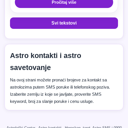
Pročitaj više
Svi tekstovi
Astro kontakti i astro
savetovanje
Na ovoj strani možete pronaći brojeve za kontakt sa
astrolozima putem SMS poruke ili telefonskog poziva.
Izaberite zemlju iz koje se javljate, proverite SMS
keyword, broj za slanje poruke i cenu usluge.
Astrološki Centar · Astro kontakti · Horoskop, tarot, Astro SMS i 0900