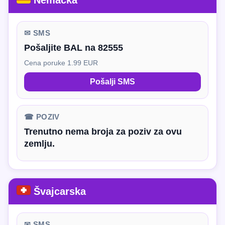
Nemačka
✉ SMS
Pošaljite BAL na 82555
Cena poruke 1.99 EUR
Pošalji SMS
☎ POZIV
Trenutno nema broja za poziv za ovu
zemlju.
Švajcarska
✉ SMS