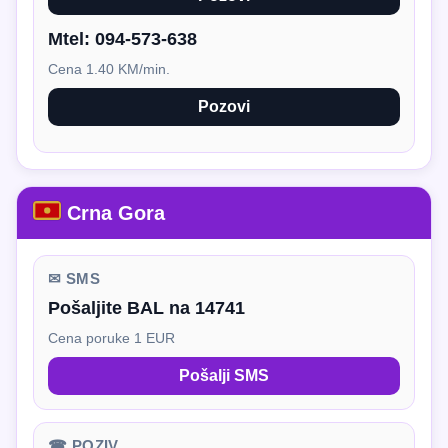
Mtel:
094-573-638
Cena 1.40 KM/min.
Pozovi
Crna Gora
✉ SMS
Pošaljite BAL na 14741
Cena poruke 1 EUR
Pošalji SMS
☎ POZIV