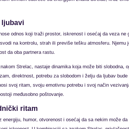
 ljubavi
ose odnos koji traži prostor, iskrenost i osećaj da veza ne g
svodi na kontrolu, strah ili previše tešku atmosferu. Njemu j
ost da oba partnera rastu.
nakom Strelac, nastaje dinamika koja može biti slobodna, op
zam, direktnost, potrebu za slobodom i želju da ljubav bude i
osi svoj ritam, svoju emotivnu potrebu i svoj način veziva
 postoji međusobno poštovanje.
dnički ritam
oz energiju, humor, otvorenost i osećaj da sa nekim može da 
ceni iskrenost. U kombinaciji sa znakom Strelac, privlačnost