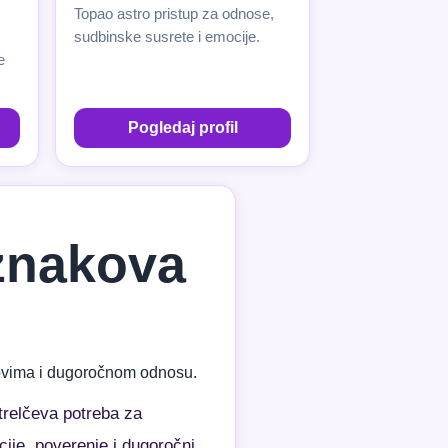
Topao astro pristup za odnose,
sudbinske susrete i emocije.
e
Pogledaj profil
 znakova
azovima i dugoročnom odnosu.
trelčeva potreba za
ije, poverenje i dugoročni