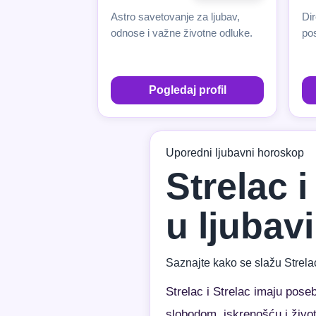
Astro savetovanje za ljubav,
Dir
odnose i važne životne odluke.
pos
Pogledaj profil
Uporedni ljubavni horoskop
Strelac 
u ljubavi
Saznajte kako se slažu Strelac
Strelac i Strelac imaju pos
slobodom, iskrenošću i živo