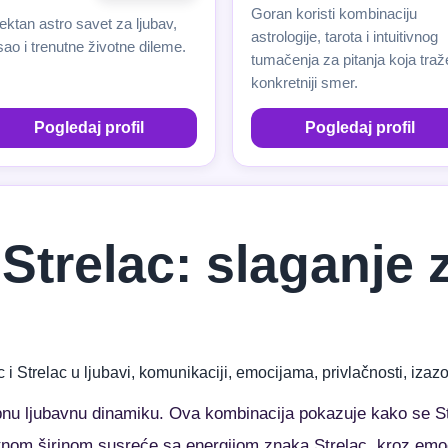
Goran koristi kombinaciju
ektan astro savet za ljubav,
astrologije, tarota i intuitivnog
ao i trenutne životne dileme.
tumačenja za pitanja koja traž
konkretniji smer.
Pogledaj profil
Pogledaj profil
i Strelac: slaganje
 i Strelac u ljubavi, komunikaciji, emocijama, privlačnosti, iz
ebnu ljubavnu dinamiku. Ova kombinacija pokazuje kako se S
tnom širinom susreće sa energijom znaka Strelac, kroz emoc