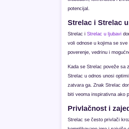
potencijal.
Strelac i Strelac u
Strelac i
Strelac u ljubavi
don
voli odnose u kojima se sve 
poverenje, vedrinu i mogućn
Kada se Strelac poveže sa z
Strelac u odnos unosi optimi
zatvara ga. Znak Strelac don
biti veoma inspirativna ako
Privlačnost i zaje
Strelac se često privlači kr
komplikovane igre i najviše 