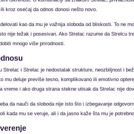
ili kroz osećaj da odnos donosi nešto novo.
elovati kao da mu je važnija sloboda od bliskosti. To ne mora
sto nije težak i posesivan. Ako Strelac razume da Strelcu tr
obiti mnogo više prirodnosti.
 odnosu
 Strelac i Strelac je nedostatak strukture, neozbiljnost i be
 mu deluje previše tesno, komplikovano ili emotivno optere
a vreme i ako druga strana stekne utisak da Strelac nije dov
reba da nauči da sloboda nije isto što i izbegavanje odgovorn
oli kada mu se veruje, ali i da jasno kaže šta mu je potrebn
overenje