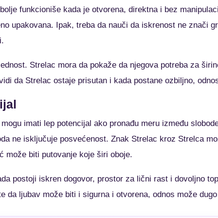
bolje funkcioniše kada je otvorena, direktna i bez manipulac
šeno upakovana. Ipak, treba da nauči da iskrenost ne znači g
i.
lednost. Strelac mora da pokaže da njegova potreba za šir
di da Strelac ostaje prisutan i kada postane ozbiljno, odnos d
jal
c mogu imati lep potencijal ako pronađu meru između slobode
oda ne isključuje posvećenost. Znak Strelac kroz Strelca mo
već može biti putovanje koje širi oboje.
a postoji iskren dogovor, prostor za lični rast i dovoljno to
te da ljubav može biti i sigurna i otvorena, odnos može dugo 