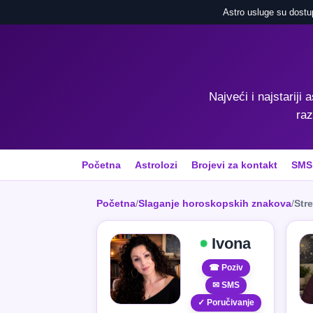
Astro usluge su dostu
Najveći i najstariji 
raz
Početna
Astrolozi
Brojevi za kontakt
SMS
Početna
/
Slaganje horoskopskih znakova
/
Stre
Ivona
☎ Poziv
✉ SMS
✓ Poručivanje