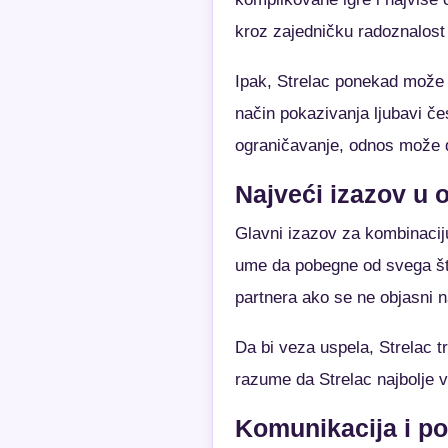
kroz zajedničku radoznalost 
Ipak, Strelac ponekad može d
način pokazivanja ljubavi če
ograničavanje, odnos može d
Najveći izazov u
Glavni izazov za kombinaciju
ume da pobegne od svega što
partnera ako se ne objasni n
Da bi veza uspela, Strelac t
razume da Strelac najbolje v
Komunikacija i p