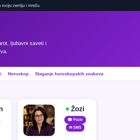
 svoju zemlju i mrežu.
rot, ljubavni saveti i
iva.
i
Horoskop
Slaganje horoskopskih znakova
n
Žozi
☎ Poziv
✉ SMS