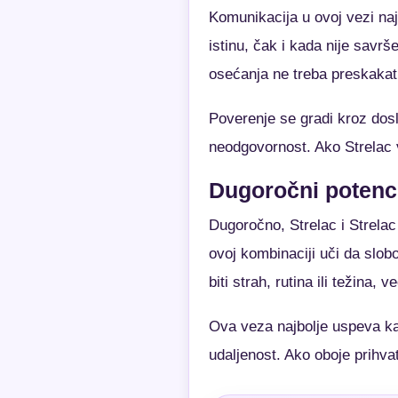
Komunikacija u ovoj vezi naj
istinu, čak i kada nije savr
osećanja ne treba preskakat
Poverenje se gradi kroz dos
neodgovornost. Ako Strelac vi
Dugoročni potenci
Dugoročno, Strelac i Strela
ovoj kombinaciji uči da slob
biti strah, rutina ili težina, 
Ova veza najbolje uspeva kad
udaljenost. Ako oboje prihva