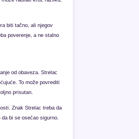
 biti tačno, ali njegov
eba poverenje, a ne stalno
žanje od obaveza. Strelac
ćujuće. To može povrediti
oljno prisutan.
osti. Znak Strelac treba da
o da bi se osećao sigurno.