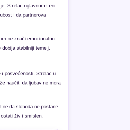
ije. Strelac uglavnom ceni
rubost i da partnerova
inom ne znači emocionalnu
obija stabilniji temelj.
 i posvećenosti. Strelac u
že naučiti da ljubav ne mora
pline da sloboda ne postane
ostati živ i smislen.