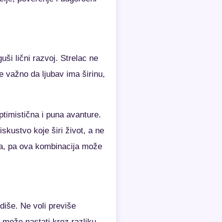
uši lični razvoj. Strelac ne
e važno da ljubav ima širinu,
timistična i puna avanture.
skustvo koje širi život, a ne
nja, pa ova kombinacija može
diše. Ne voli previše
 može nastati kroz razliku,