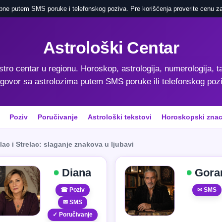
pne putem SMS poruke i telefonskog poziva. Pre korišćenja proverite cenu za
Astrološki Centar
astro centar u regionu. Horoskop, astrologija, numerologija, ta
govor sa astrolozima putem SMS poruke ili telefonskog poz
Poziv
Poručivanje
Astrološki tekstovi
Horoskopski znac
lac i Strelac: slaganje znakova u ljubavi
Diana
Gora
☎ Poziv
✉ SMS
✉ SMS
✓ Poručivanje