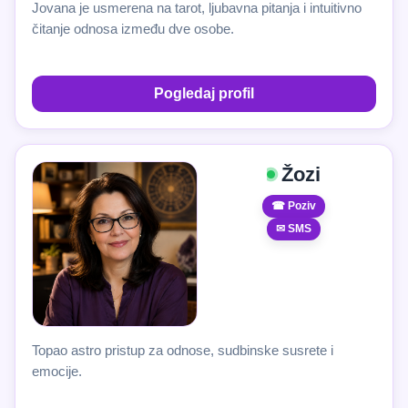
Jovana je usmerena na tarot, ljubavna pitanja i intuitivno
čitanje odnosa između dve osobe.
Pogledaj profil
Žozi
☎ Poziv
✉ SMS
Topao astro pristup za odnose, sudbinske susrete i
emocije.