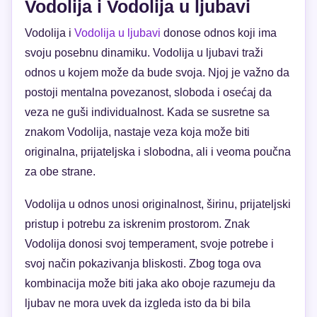
Vodolija i Vodolija u ljubavi
Vodolija i
Vodolija u ljubavi
donose odnos koji ima
svoju posebnu dinamiku. Vodolija u ljubavi traži
odnos u kojem može da bude svoja. Njoj je važno da
postoji mentalna povezanost, sloboda i osećaj da
veza ne guši individualnost. Kada se susretne sa
znakom Vodolija, nastaje veza koja može biti
originalna, prijateljska i slobodna, ali i veoma poučna
za obe strane.
Vodolija u odnos unosi originalnost, širinu, prijateljski
pristup i potrebu za iskrenim prostorom. Znak
Vodolija donosi svoj temperament, svoje potrebe i
svoj način pokazivanja bliskosti. Zbog toga ova
kombinacija može biti jaka ako oboje razumeju da
ljubav ne mora uvek da izgleda isto da bi bila