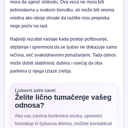
mora da ugrozi slobodu. Ova veza ne mora biti
jednostavna u svakom trenutku, ali može biti veoma
vredna ako oboje shvate da razlike nisu prepreka
nego poziv na rast.
Najbolji rezultat nastaje kada postoji poštovanje,
strpljenje i spremnost da se ljubav ne dokazuje samo
rečima, već svakodnevnim ponašanjem. Tada odnos
može dobiti stabilnost, dubinu i osećaj da oba
partnera iz njega izlaze zrelija.
Ljubavni astro savet
Želite lično tumačenje vašeg
odnosa?
Ako vas zanima konkretna osoba, uporedni
horoskop ili ljubavna dilema, možete kontaktirati