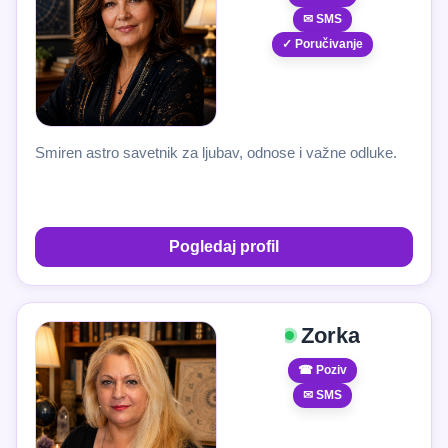
✉ SMS
✓ Poručivanje
Smiren astro savetnik za ljubav, odnose i važne odluke.
Pogledaj profil
Zorka
☎ Poziv
✉ SMS