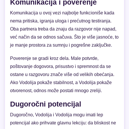
Komunikacija i poverenje
Komunikacija u ovoj vezi najbolje funkcioniše kada
nema pritiska, igranja uloga i prećutnog testiranja.
Oba partnera treba da znaju da razgovor nije napad,
već način da se odnos sačuva. Što je više jasnoće, to
je manje prostora za sumnju i pogrešne zaključke.
Poverenje se gradi kroz dela. Male potvrde,
poštovanje dogovora, prisustvo i spremnost da se
ostane u razgovoru znače više od velikih obećanja.
Ako Vodolija pokaže stabilnost, a Vodolija pokaže
otvorenost, odnos može postati mnogo zreliji.
Dugoročni potencijal
Dugoročno, Vodolija i Vodolija mogu imati lep
potencijal ako prihvate glavnu lekciju: da bliskost ne