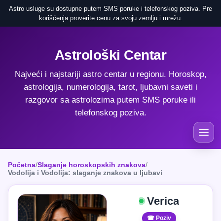
Astro usluge su dostupne putem SMS poruke i telefonskog poziva. Pre
korišćenja proverite cenu za svoju zemlju i mrežu.
Astrološki Centar
Najveći i najstariji astro centar u regionu. Horoskop,
astrologija, numerologija, tarot, ljubavni saveti i
razgovor sa astrolozima putem SMS poruke ili
telefonskog poziva.
Početna
/
Slaganje horoskopskih znakova
/
Vodolija i Vodolija: slaganje znakova u ljubavi
Verica
☎ Poziv