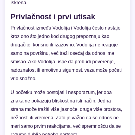
iskrena.
Privlačnost i prvi utisak
Privlačnost između Vodolija i Vodolija često nastaje
kroz ono što jedno kod drugog prepoznaju kao
drugačije, korisno ili izazovno. Vodolija ne reaguje
samo na površinu, već traži osećaj da odnos ima
smisao. Ako Vodolija uspe da probudi poverenje,
radoznalost ili emotivnu sigurnost, veza može početi
vrlo snažno.
U početku može postojati i nesporazum, jer oba
znaka ne pokazuju bliskost na isti način. Jedna
strana može tražiti više jasnoće, druga više prostora,
nežnosti ili vremena. Zato je važno da se odnos ne
meri samo prvim reakcijama, već spremnošću da se
razume dublja potreba partnera.